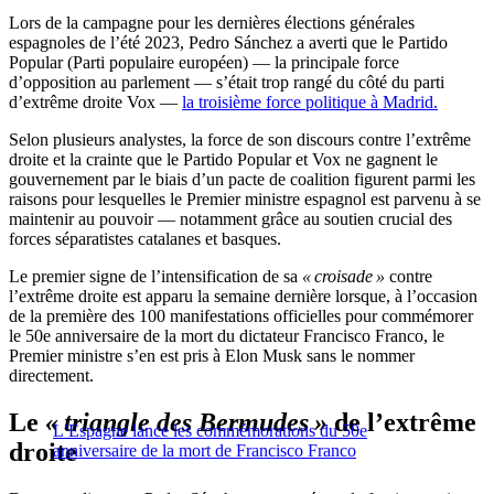
Lors de la campagne pour les dernières élections générales
espagnoles de l’été 2023, Pedro Sánchez a averti que le Partido
Popular (Parti populaire européen) — la principale force
d’opposition au parlement — s’était trop rangé du côté du parti
d’extrême droite Vox —
la troisième force politique à Madrid.
Selon plusieurs analystes, la force de son discours contre l’extrême
droite et la crainte que le Partido Popular et Vox ne gagnent le
gouvernement par le biais d’un pacte de coalition figurent parmi les
raisons pour lesquelles le Premier ministre espagnol est parvenu à se
maintenir au pouvoir — notamment grâce au soutien crucial des
forces séparatistes catalanes et basques.
Le premier signe de l’intensification de sa
« croisade »
contre
l’extrême droite est apparu la semaine dernière lorsque, à l’occasion
de la première des 100 manifestations officielles pour commémorer
le 50e anniversaire de la mort du dictateur Francisco Franco, le
Premier ministre s’en est pris à Elon Musk sans le nommer
directement.
Le
« triangle des Bermudes »
de l’extrême
L’Espagne lance les commémorations du 50e
droite
anniversaire de la mort de Francisco Franco