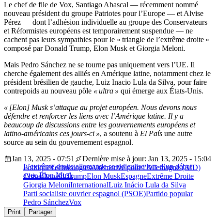
Le chef de file de Vox, Santiago Abascal — récemment nommé
nouveau président du groupe Patriotes pour l’Europe — et Alvise
Pérez — dont l’adhésion individuelle au groupe des Conservateurs
et Réformistes européens est temporairement suspendue — ne
cachent pas leurs sympathies pour le « triangle de l’extrême droite »
composé par Donald Trump, Elon Musk et Giorgia Meloni.
Mais Pedro Sánchez ne se tourne pas uniquement vers l’UE. Il
cherche également des alliés en Amérique latine, notamment chez le
président brésilien de gauche, Luiz Inacio Lula da Silva, pour faire
contrepoids au nouveau pôle
« ultra »
qui émerge aux États-Unis.
« [Elon] Musk s’attaque au projet européen. Nous devons nous
défendre et renforcer les liens avec l’Amérique latine. Il y a
beaucoup de discussions entre les gouvernements européens et
latino-américains ces jours-ci »
, a soutenu à
El País
une autre
source au sein du gouvernement espagnol.
Jan 13, 2025 - 07:51
Dernière mise à jour: Jan 13, 2025 - 15:04
L’extrême droite allemande se ridiculise lors d’un débat
Politique
Technologies
Alternative pour l'Allemagne (AfD)
avec Elon Musk
Chine
Donald Trump
Elon Musk
Espagne
Extrême Droite
Giorgia Meloni
International
Luiz Inácio Lula da Silva
Parti socialiste ouvrier espagnol (PSOE)
Partido popular
Pedro Sánchez
Vox
Print
Partager