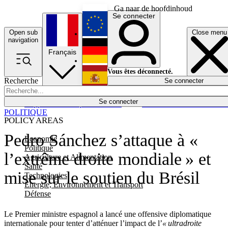
Ga naar de hoofdinhoud
Se connecter
Open sub
Close menu
English
navigation
Français
Deutsch
Vous êtes déconnecté.
Recherche
Se connecter
Español
Lumières éteintes
Se connecter
Rapporteur
Politique
Économie
Newsletters
Evénements
Em
POLITIQUE
POLICY AREAS
Pedro Sánchez s’attaque à «
Economie
Politique
l’extrême droite mondiale » et
Agriculture et Alimentation
Santé
mise sur le soutien du Brésil
Technologies
Energie, Environnement et Transport
Défense
Le Premier ministre espagnol a lancé une offensive diplomatique
internationale pour tenter d’atténuer l’impact de l’
« ultradroite