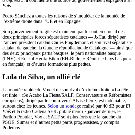
d’affaires »
, a commenté une source du gouvernement espagnol à
El
País.
Pedro Sánchez a toutes les raisons de s’inquiéter de la montée de
l’extrême droite dans l’UE et en Espagne.
Son gouvernement fragile est maintenu par le soutien crucial des
deux principales forces séparatistes catalanes — JxCat, dirigé par
l’ancien président catalan Carles Puigdemont, et son rival séparatiste
catalan de gauche, la Gauche républicaine de Catalogne — ainsi que
des deux principaux partis basques, le parti nationaliste basque
(PNV) et Euskal Herria Bildu (EH-Bildu, « Réunir le Pays basque »
en français), et d’autres formations plus petites.
Lula da Silva, un allié clé
La montée rapide de Vox et de son rival d’extrême droite « La fête
est finie » (Se Acabo La Fiesta/SALF, Conservateurs et Réformistes
européens), dirigé par le controversé Alvise Pérez, est indéniable,
surtout chez les jeunes.
Selon un sondage
réalisé par 40 dB pour
El
País
et la radio Cadena SER, publié mardi 7 janvier dernier, le
Partido Popular
,
Vox et SALF sont plus forts que la gauche du
PSOE, Sumar et d’autres petits partis progressistes, y compris
Podemos.