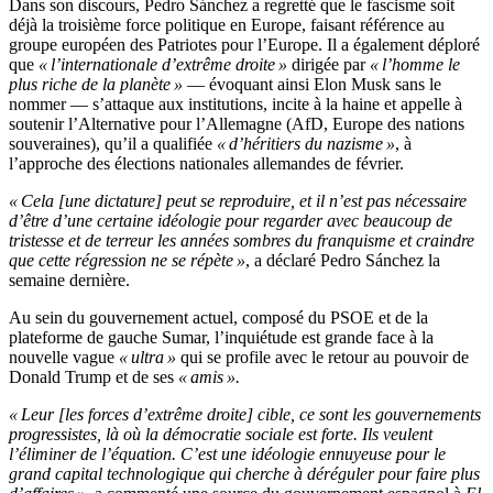
Dans son discours, Pedro Sánchez a regretté que le fascisme soit
déjà la troisième force politique en Europe, faisant référence au
groupe européen des Patriotes pour l’Europe. Il a également déploré
que
« l’internationale d’extrême droite »
dirigée par
« l’homme le
plus riche de la planète »
— évoquant ainsi Elon Musk sans le
nommer — s’attaque aux institutions, incite à la haine et appelle à
soutenir l’Alternative pour l’Allemagne (AfD, Europe des nations
souveraines), qu’il a qualifiée
« d’héritiers du nazisme »
, à
l’approche des élections nationales allemandes de février.
« Cela [une dictature] peut se reproduire, et il n’est pas nécessaire
d’être d’une certaine idéologie pour regarder avec beaucoup de
tristesse et de terreur les années sombres du franquisme et craindre
que cette régression ne se répète »
, a déclaré Pedro Sánchez la
semaine dernière.
Au sein du gouvernement actuel, composé du PSOE et de la
plateforme de gauche Sumar, l’inquiétude est grande face à la
nouvelle vague
« ultra »
qui se profile avec le retour au pouvoir de
Donald Trump et de ses
« amis ».
« Leur [les forces d’extrême droite] cible, ce sont les gouvernements
progressistes, là où la démocratie sociale est forte. Ils veulent
l’éliminer de l’équation. C’est une idéologie ennuyeuse pour le
grand capital technologique qui cherche à déréguler pour faire plus