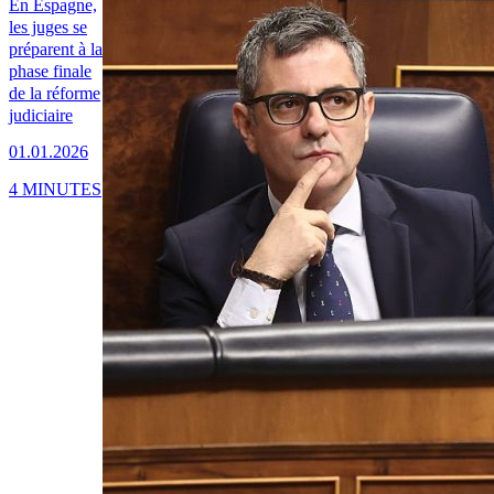
En Espagne,
les juges se
préparent à la
phase finale
de la réforme
judiciaire
01.01.2026
4 MINUTES