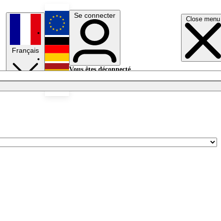
Se connecter
Close menu
English
Français
Deutsch
Vous êtes déconnecté.
Se connecter
Español
Lumières éteintes