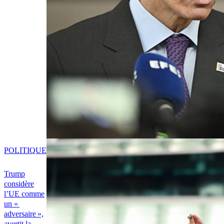
POLITIQUE
Trump
considère
l’UE comme
un «
adversaire »,
avertit la