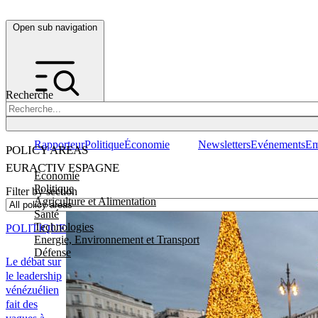
Open sub navigation
Recherche
Rapporteur
Politique
Économie
Newsletters
Evénements
Em
POLICY AREAS
EURACTIV ESPAGNE
Economie
Politique
Filter by section
Agriculture et Alimentation
Santé
Technologies
POLITIQUE
Energie, Environnement et Transport
Défense
Le débat sur
le leadership
vénézuélien
fait des