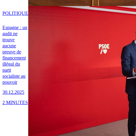
POLITIQUE
Espagne : un
audit ne
trouve
aucune
preuve de
financement
illégal du
parti
socialiste au
pouvoir
30.12.2025
2 MINUTES