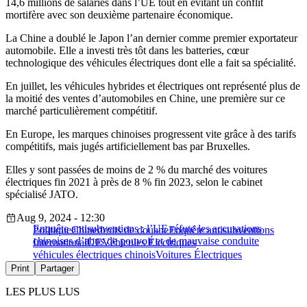
14,6 millions de salariés dans l’UE tout en évitant un conflit
mortifère avec son deuxième partenaire économique.
La Chine a doublé le Japon l’an dernier comme premier exportateur
automobile. Elle a investi très tôt dans les batteries, cœur
technologique des véhicules électriques dont elle a fait sa spécialité.
En juillet, les véhicules hybrides et électriques ont représenté plus de
la moitié des ventes d’automobiles en Chine, une première sur ce
marché particulièrement compétitif.
En Europe, les marques chinoises progressent vite grâce à des tarifs
compétitifs, mais jugés artificiellement bas par Bruxelles.
Elles y sont passées de moins de 2 % du marché des voitures
électriques fin 2021 à près de 8 % fin 2023, selon le cabinet
spécialisé JATO.
Aug 9, 2024 - 12:30
Enquête antisubventions : l’UE réfute les accusations
Politique
Chine
droits de douane
Enquête antisubventions
chinoises d’abus de pouvoir et de mauvaise conduite
International
UE
Véhicules Électriques
véhicules électriques chinois
Voitures Électriques
Print
Partager
LES PLUS LUS