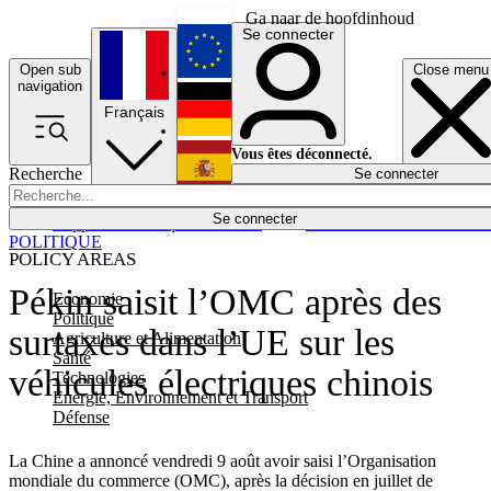
Ga naar de hoofdinhoud
Se connecter
Open sub
Close menu
English
navigation
Français
Deutsch
Vous êtes déconnecté.
Recherche
Se connecter
Español
Lumières éteintes
Se connecter
Rapporteur
Politique
Économie
Newsletters
Evénements
Em
POLITIQUE
POLICY AREAS
Pékin saisit l’OMC après des
Economie
Politique
surtaxes dans l’UE sur les
Agriculture et Alimentation
Santé
véhicules électriques chinois
Technologies
Energie, Environnement et Transport
Défense
La Chine a annoncé vendredi 9 août avoir saisi l’Organisation
mondiale du commerce (OMC), après la décision en juillet de