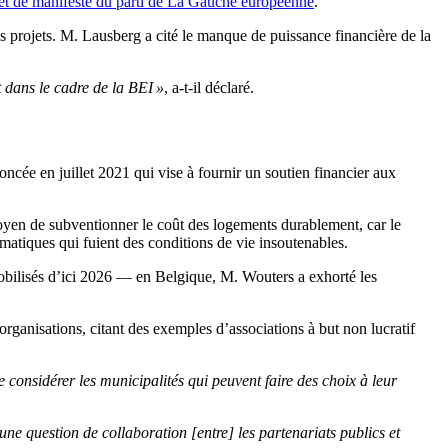
et de manifeste du parti de La Gauche européenne
.
 projets. M. Lausberg a cité le manque de puissance financière de la
t dans le cadre de la BEI »
, a-t-il déclaré.
noncée en juillet 2021 qui vise à fournir un soutien financier aux
moyen de subventionner le coût des logements durablement, car le
atiques qui fuient des conditions de vie insoutenables.
obilisés d’ici 2026 — en Belgique, M. Wouters a exhorté les
rganisations, citant des exemples d’associations à but non lucratif
 considérer les municipalités qui peuvent faire des choix à leur
d’une question de collaboration [entre] les partenariats publics et