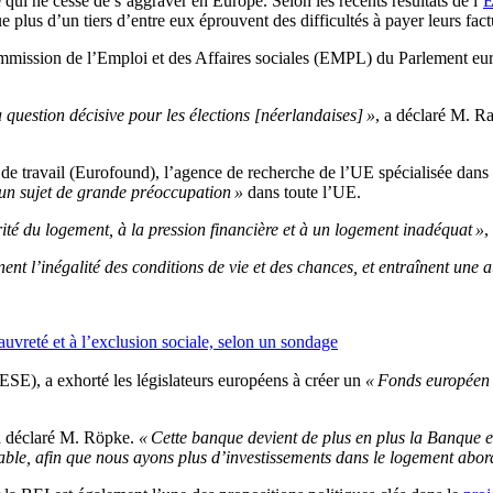
qui ne cesse de s’aggraver en Europe. Selon les récents résultats de l’
E
e plus d’un tiers d’entre eux éprouvent des difficultés à payer leurs fac
ission de l’Emploi et des Affaires sociales (EMPL) du Parlement europ
a question décisive pour les élections [néerlandaises] »
, a déclaré M. R
de travail (Eurofound), l’agence de recherche de l’UE spécialisée dans 
un sujet de grande préoccupation »
dans toute l’UE.
té du logement, à la pression financière et à un logement inadéquat »
,
nent l’inégalité des conditions de vie et des chances, et entraînent une
auvreté et à l’exclusion sociale, selon un sondage
SE), a exhorté les législateurs européens à créer un
« Fonds européen 
a déclaré M. Röpke.
« Cette banque devient de plus en plus la Banque e
ble, afin que nous ayons plus d’investissements dans le logement abor