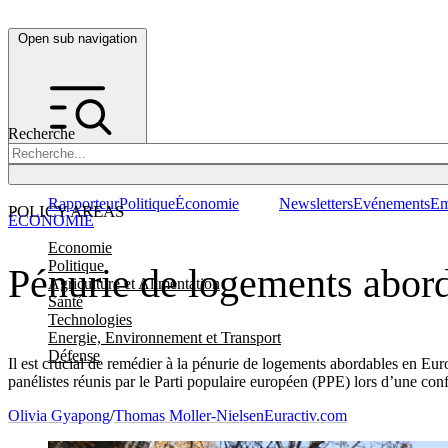
Open sub navigation
Recherche
Rapporteur
Politique
Économie
Newsletters
Evénements
Em
POLICY AREAS
ÉCONOMIE
Economie
Politique
Pénurie de logements abord
Agriculture et Alimentation
Santé
Technologies
Energie, Environnement et Transport
Défense
Il est crucial de remédier à la pénurie de logements abordables en Europ
panélistes réunis par le Parti populaire européen (PPE) lors d’une con
Olivia Gyapong
/
Thomas Moller-Nielsen
Euractiv.com