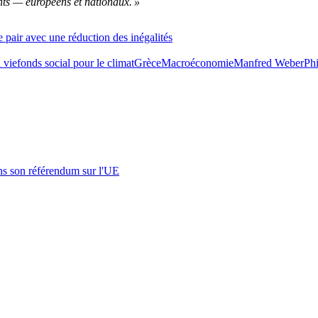
nts — européens et nationaux. »
de pair avec une réduction des inégalités
 vie
fonds social pour le climat
Grèce
Macroéconomie
Manfred Weber
Ph
s son référendum sur l'UE