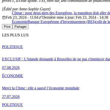
privés »
, a-t-elle ajouté.
« Et, bien sûr, une combinaison de financeme
[Édité par Anne-Sophie Gayet]
Climat : pour deux-tiers des Européens, la transition doit aller 
Feb 23, 2024 - 11:04
Dernière mise à jour: Feb 23, 2024 - 14:38
Économie
Banque Européenne d'Investissement (BEI)
coût de la
Print
Partager
LES PLUS LUS
POLITIQUE
EXCLUSIF : L'Islande demande à Bruxelles de ne pas s'immiscer dan
07.08.2026
ÉCONOMIE
Merci la Chine : elle a sauvé l’économie mondiale
27.07.2026
POLITIQUE