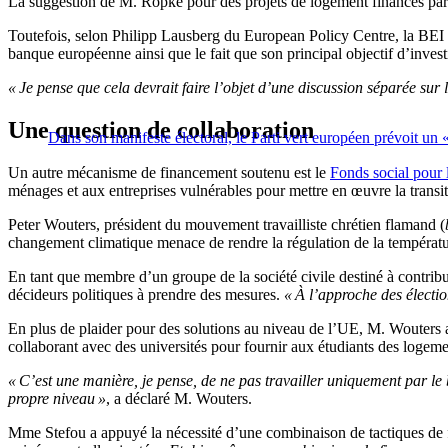
La suggestion de M. Röpke pour des projets de logement financés par 
Toutefois, selon Philipp Lausberg du European Policy Centre, la BEI n
banque européenne ainsi que le fait que son principal objectif d’investi
« Je pense que cela devrait faire l’objet d’une discussion séparée su
Une question de collaboration
Dans son manifeste électoral, le Parti vert européen prévoit un « 
Un autre mécanisme de financement soutenu est le
Fonds social pour 
ménages et aux entreprises vulnérables pour mettre en œuvre la transi
Peter Wouters, président du mouvement travailliste chrétien flamand (
changement climatique menace de rendre la régulation de la températur
En tant que membre d’un groupe de la société civile destiné à contri
décideurs politiques à prendre des mesures.
« À l’approche des électio
En plus de plaider pour des solutions au niveau de l’UE, M. Wouters a 
collaborant avec des universités pour fournir aux étudiants des logem
« C’est une manière, je pense, de ne pas travailler uniquement par le 
propre niveau »
, a déclaré M. Wouters.
Mme Stefou a appuyé la nécessité d’une combinaison de tactiques de 