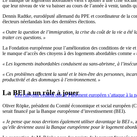
Le manque de logements abordables vient s’ajouter à une crise sociale 
que leur niveau de vie va baisser au cours de l’année à venir, tandis qu
Dennis Radtke, eurodéputé allemand du PPE et coordinateur de la comm
électeurs néerlandais lors des dernières élections.
« Outre la question de l’immigration, la crise du coût de la vie a été l
traiter ces questions. »
La Fondation européenne pour l’amélioration des conditions de vie et 
le manque d’accès des citoyens à des logements abordables comme
« 
« Les logements inabordables conduisent au sans-abrisme, à l’insécuri
« Ces problèmes affectent la santé et le bien-être des personnes, incar
productivité et des dommages à l’environnement. »
La BEI a un rôle à jouer
Les citoyens veulent que le Parlement européen s’attaque à la p
Oliver Röpke, président du Comité économique et social européen (CE
serait financé par la Banque européenne d’investissement (BEI).
« Je pense que nous devrions également utiliser davantage la BEI »
, 
qu’elle devienne aussi la Banque européenne pour le logement aborda