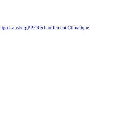
ilipp Lausberg
PPE
Réchauffement Climatique