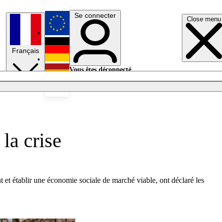
Se connecter
Close menu
English
Français
Deutsch
Vous êtes déconnecté.
Se connecter
Español
Lumières éteintes
la crise
nt et établir une économie sociale de marché viable, ont déclaré les