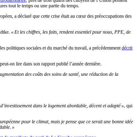
urobaromètre
, près de trois quarts des citoyens de l’Union pensent
tures tout le temps ou une partie du temps.
éen, a déclaré que cette crise était au cœur des préoccupations des
adtke.
« Et les chiffres, les faits, rendent essentiel pour nous, PPE, de
les politiques sociales et du marché du travail, a précédemment
décrit
 peut-on lire dans son rapport publié l’année dernière.
 augmentation des coûts des soins de santé, une réduction de la
d’investissement dans le logement abordable, décent et adapté »
, qui
uropéenne pour le climat, mais je pense que ce serait une bonne idée
dable. »