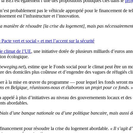
la BEI est également l’une des propositions politiques clés dans le
proj
’est probablement pas le véhicule approprié pour le financement de tels
ssement est l’infrastructure et l’innovation.
r la manière de résoudre [la crise du logement], mais pas nécessairemen
Pacte vert et social » et met l’accent sur la sécurité
le climat de l’UE
, une initiative dotée de plusieurs milliards d’euros an
tion écologique.
beweging.net
), estime que le Fonds social pour le climat peut être un 
e des domiciles plus coûteuse et d’engendre des vagues de réfugiés clim
buer à la mise en œuvre du programme — pour lequel les fonds seront m
ns en Belgique, réunissons-nous et élaborons un projet pour ce fonds. »
appelé à plus d’initiatives au niveau des gouvernements locaux et des o
ents abordables.
biais d’une banque nationale ou d’une politique bancaire, mais aussi de
financement pour résoudre la crise du logement abordable.
« Il s’agit 