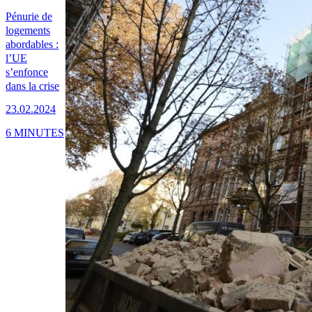
Pénurie de
logements
abordables :
l’UE
s’enfonce
dans la crise
23.02.2024
6 MINUTES