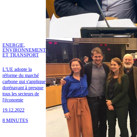
ENERGIE,
ENVIRONNEMENT
ET TRANSPORT
L'UE adopte la
réforme du marché
carbone qui s'applique
dorénavant à presque
tous les secteurs de
l'économie
19.12.2022
8 MINUTES