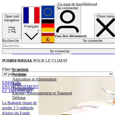
Ga naar de hoofdinhoud
Se connecter
Open sub
Close menu
English
navigation
Français
Deutsch
Vous êtes déconnecté.
Recherche
Se connecter
Español
Lumières éteintes
Se connecter
Rapporteur
Politique
Économie
Newsletters
Evénements
Em
POLICY AREAS
FONDS SOCIAL POUR LE CLIMAT
Filter by section
Economie
Politique
Agriculture et Alimentation
ENERGIE,
Santé
ENVIRONNEMENT
Technologies
ET TRANSPORT
Energie, Environnement et Transport
Défense
La Bulgarie risque de
perdre 2,5 milliards
d'euros du Fonds