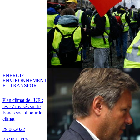
ENERGIE,
ENVIRONNEMENT
ET TRANSPORT
Plan climat de l'UE :
les 27 divisés sur le
Fonds social pour le
climat
29.06.2022
3 MINUTES