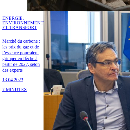
ENERGIE,
ENVIRONNEMENT
ET TRANSPORT
Marché du carbone :
les prix du gaz et de
l’essence pourraient
grimper en flèche à
partir de 2027, selon
des experts
13.04.2023
7 MINUTES