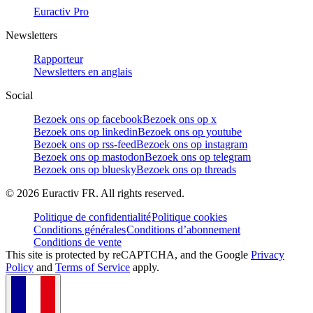
Euractiv Pro
Newsletters
Rapporteur
Newsletters en anglais
Social
Bezoek ons op facebook
Bezoek ons op x
Bezoek ons op linkedin
Bezoek ons op youtube
Bezoek ons op rss-feed
Bezoek ons op instagram
Bezoek ons op mastodon
Bezoek ons op telegram
Bezoek ons op bluesky
Bezoek ons op threads
©
2026
Euractiv FR. All rights reserved.
Politique de confidentialité
Politique cookies
Conditions générales
Conditions d’abonnement
Conditions de vente
This site is protected by reCAPTCHA, and the Google
Privacy
Policy
and
Terms of Service
apply.