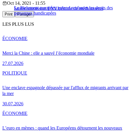
Oct 14, 2021 - 11:55
Le Parlement européen entend renforcer les droits des
Santé
commission ENVI
pénurie de médicaments
personnes handicapées
Print
Partager
LES PLUS LUS
ÉCONOMIE
Merci la Chine : elle a sauvé l’économie mondiale
27.07.2026
POLITIQUE
Une enclave espagnole dépassée par l'afflux de migrants arrivant par
la mer
30.07.2026
ÉCONOMIE
L’euro en mèmes : quand les Européens détournent les nouveaux