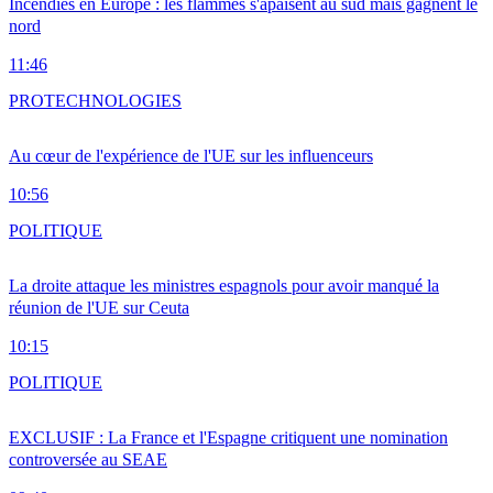
Incendies en Europe : les flammes s'apaisent au sud mais gagnent le
nord
11:46
PRO
TECHNOLOGIES
Au cœur de l'expérience de l'UE sur les influenceurs
10:56
POLITIQUE
La droite attaque les ministres espagnols pour avoir manqué la
réunion de l'UE sur Ceuta
10:15
POLITIQUE
EXCLUSIF : La France et l'Espagne critiquent une nomination
controversée au SEAE