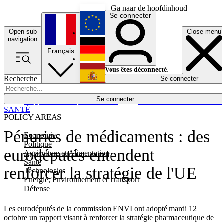
Ga naar de hoofdinhoud
Se connecter
Open sub
Close menu
English
navigation
Français
Deutsch
Vous êtes déconnecté.
Recherche
Se connecter
Español
Lumières éteintes
Se connecter
Rapporteur
Politique
Économie
Newsletters
Evénements
Em
SANTÉ
POLICY AREAS
Pénuries de médicaments : des
Economie
Politique
eurodéputés entendent
Agriculture et Alimentation
Santé
renforcer la stratégie de l'UE
Technologies
Energie, Environnement et Transport
Défense
Les eurodéputés de la commission ENVI ont adopté mardi 12
octobre un rapport visant à renforcer la stratégie pharmaceutique de