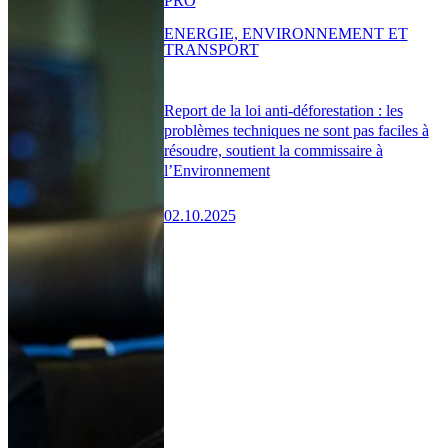
PRO
ENERGIE, ENVIRONNEMENT ET
TRANSPORT
Report de la loi anti-déforestation : les
problèmes techniques ne sont pas faciles à
résoudre, soutient la commissaire à
l’Environnement
02.10.2025