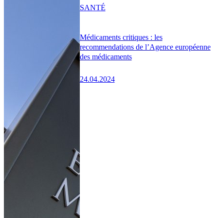
SANTÉ
Médicaments critiques : les
recommendations de l’Agence européenne
des médicaments
24.04.2024