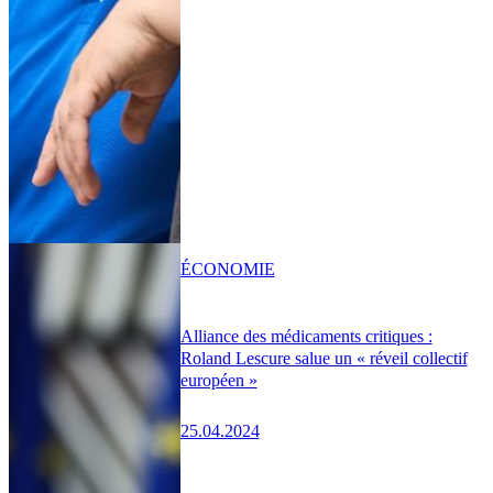
ÉCONOMIE
Alliance des médicaments critiques :
Roland Lescure salue un « réveil collectif
européen »
25.04.2024