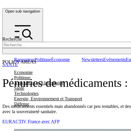
Open sub navigation
Recherche
Rapporteur
Politique
Économie
Newsletters
Evénements
Em
POLICY AREAS
SANTÉ
Economie
Politique
Pénuries de médicaments : 
Agriculture et Alimentation
Santé
Technologies
Energie, Environnement et Transport
Défense
Des médicaments essentiels mais abandonnés car peu rentables, et des 
avec la souveraineté sanitaire.
EURACTIV France avec AFP