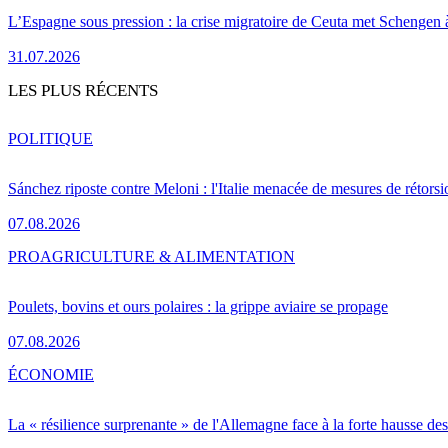
L’Espagne sous pression : la crise migratoire de Ceuta met Schengen 
31.07.2026
LES PLUS RÉCENTS
POLITIQUE
Sánchez riposte contre Meloni : l'Italie menacée de mesures de rétorsi
07.08.2026
PRO
AGRICULTURE & ALIMENTATION
Poulets, bovins et ours polaires : la grippe aviaire se propage
07.08.2026
ÉCONOMIE
La « résilience surprenante » de l'Allemagne face à la forte hausse de