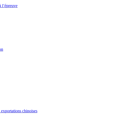
à l’épreuve
on
s exportations chinoises