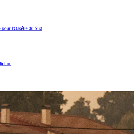
e pour l'Ossétie du Sud
licium