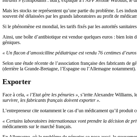
intrants »
(composants : ndlr), explique à l’AFP Jérôme Wirotius, le d
Mais les stocks ne représentent qu’une partie du problème. Les industri
souvent été délaissées par les grands laboratoires au profit de médic
Si le phénomène est mondial, les tarifs fixés par les autorités sanitaires
Ainsi, une boîte d’antibiotique est vendue quelques euros : bien loin 
géniques.
« Un flacon d’amoxicilline pédiatrique est vendu 76 centimes d’euros 
Selon une étude récente de l’association française des fabricants de 
(derrière la Grande-Bretagne, l’Espagne ou l’Allemagne notamment).
Exporter
Face à cela,
« l’Etat gère les pénuries »,
s’irrite Alexandre Williams,
survivre, les fabricants français doivent exporter ».
L’entrepreneur cite notamment le cas d’un médicament qu’il produit c
« Certains laboratoires internationaux vont prendre la décision de pri
médicaments sur le marché français.
En Allemagne, où le problème de pénuries se pose aussi, le gouvernem