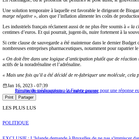
Une solution temporaire à laquelle est favorable le dirigeant de Biogar
marge négative »
, alors que l’inflation alimente les coûts de productio
Les industriels français réclament aussi de ne plus être soumis à
« la c
centimes d’euros. Et qui pourrait, jugent-ils, nuire fortement à la souve
Si cette clause de sauvegarde a été maintenue dans le dernier Budget d
nombreuses entreprises pharmaceutiques, notamment pour rapatrier le 
« On doit être dans une logique d’anticipation plutôt que de réaction 
actifs de la noradrénaline et l’adrénaline.
« Mais une fois qu’il a été décidé de re-fabriquer une molécule, cela 
Jan 16, 2023 - 07:39
Pénurie de médicaments : la France pousse pour une réponse e
Santé
médicaments
pénurie de médicaments
Print
Partager
LES PLUS LUS
POLITIQUE
EXCLUSIF : L'Islande demande à Bruxelles de ne pas s'immiscer dan