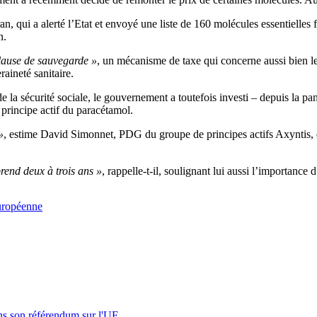
an, qui a alerté l’Etat et envoyé une liste de 160 molécules essentielles
n.
lause de sauvegarde »
, un mécanisme de taxe qui concerne aussi bien 
raineté sanitaire.
e la sécurité sociale, le gouvernement a toutefois investi – depuis la p
principe actif du paracétamol.
»
, estime David Simonnet, PDG du groupe de principes actifs Axyntis, qu
prend deux à trois ans »
, rappelle-t-il, soulignant lui aussi l’importance
uropéenne
s son référendum sur l'UE