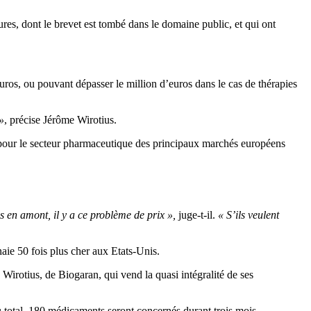
ures, dont le brevet est tombé dans le domaine public, et qui ont
uros, ou pouvant dépasser le million d’euros dans le cas de thérapies
»
, précise Jérôme Wirotius.
e pour le secteur pharmaceutique des principaux marchés européens
s en amont, il y a ce problème de prix »,
juge-t-il.
« S’ils veulent
aie 50 fois plus cher aux Etats-Unis.
Wirotius, de Biogaran, qui vend la quasi intégralité de ses
total, 180 médicaments seront concernés durant trois mois.