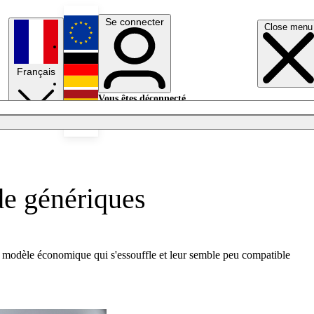
Se connecter
Close menu
English
Français
Deutsch
Vous êtes déconnecté.
Se connecter
Español
Lumières éteintes
de génériques
un modèle économique qui s'essouffle et leur semble peu compatible