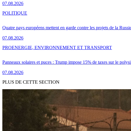
07.08.2026
POLITIQUE
Quatre pays européens mettent en garde contre les projets de la Russi
07.08.2026
PRO
ENERGIE, ENVIRONNEMENT ET TRANSPORT
Panneaux solaires et puces : Trump impose 15% de taxes sur le polysi
07.08.2026
PLUS DE CETTE SECTION