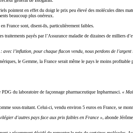
irecteur général de Biogaran.
els pointent en effet du doigt le prix peu élevé des molécules dites mat
aments beaucoup plus onéreux.
 en France sont, disent-ils, particulièrement faibles.
des traitements payés par l’Assurance maladie de dizaines de milliers d’e
: avec l’inflation, pour chaque flacon vendu, nous perdons de l’argent 
génériques, le Gemme, la France serait même le pays le moins profitabl
 le PDG du laboratoire de façonnage pharmaceutique Inpharmasci.
« Mai
omme sous-traitant. Celui-ci, vendu environ 5 euros en France, se monn
vilégier d’autres pays face aux prix faibles en France »
, abonde Jérôme 
ent a récemment décidé de remonter le prix de certaines molécules. Au 