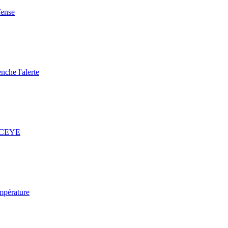
fense
nche l'alerte
 ICEYE
mpérature