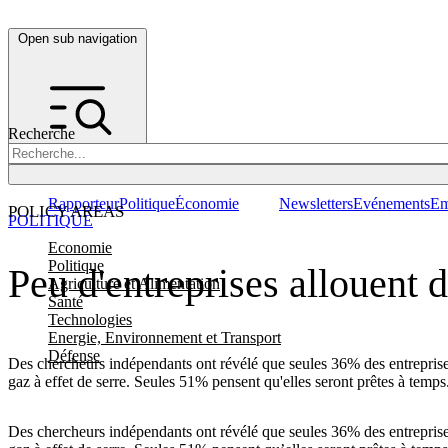
Open sub navigation
Recherche
Rapporteur
Politique
Économie
Newsletters
Evénements
Em
POLICY AREAS
POLITIQUE
Economie
Politique
Peu d'entreprises allouent
Agriculture et Alimentation
Santé
Technologies
Energie, Environnement et Transport
Défense
Des chercheurs indépendants ont révélé que seules 36% des entrepris
gaz à effet de serre. Seules 51% pensent qu'elles seront prêtes à temps
Des chercheurs indépendants ont révélé que seules 36% des entrepris