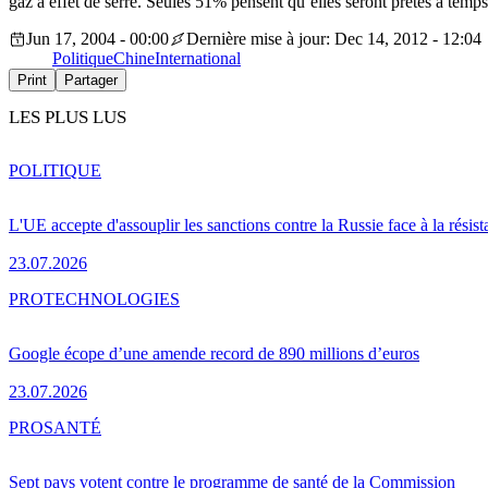
gaz à effet de serre. Seules 51% pensent qu’elles seront prêtes à temps
Jun 17, 2004 - 00:00
Dernière mise à jour: Dec 14, 2012 - 12:04
Politique
Chine
International
Print
Partager
LES PLUS LUS
POLITIQUE
L'UE accepte d'assouplir les sanctions contre la Russie face à la résis
23.07.2026
PRO
TECHNOLOGIES
Google écope d’une amende record de 890 millions d’euros
23.07.2026
PRO
SANTÉ
Sept pays votent contre le programme de santé de la Commission