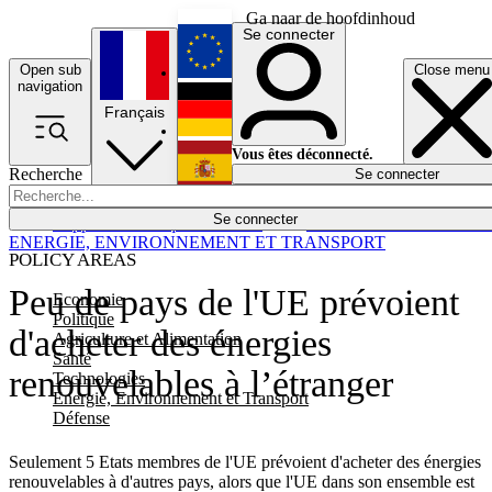
Ga naar de hoofdinhoud
Se connecter
Open sub
Close menu
English
navigation
Français
Deutsch
Vous êtes déconnecté.
Recherche
Se connecter
Español
Lumières éteintes
Se connecter
Rapporteur
Politique
Économie
Newsletters
Evénements
Em
ENERGIE, ENVIRONNEMENT ET TRANSPORT
POLICY AREAS
Peu de pays de l'UE prévoient
Economie
Politique
d'acheter des énergies
Agriculture et Alimentation
Santé
renouvelables à l’étranger
Technologies
Energie, Environnement et Transport
Défense
Seulement 5 Etats membres de l'UE prévoient d'acheter des énergies
renouvelables à d'autres pays, alors que l'UE dans son ensemble est