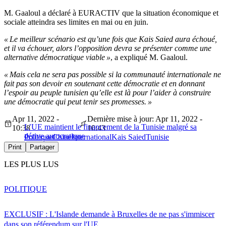
M. Gaaloul a déclaré à EURACTIV que la situation économique et
sociale atteindra ses limites en mai ou en juin.
« Le meilleur scénario est qu’une fois que Kais Saied aura échoué,
et il va échouer, alors l’opposition devra se présenter comme une
alternative démocratique viable »
, a expliqué M. Gaaloul.
« Mais cela ne sera pas possible si la communauté internationale ne
fait pas son devoir en soutenant cette démocratie et en donnant
l’espoir au peuple tunisien qu’elle est là pour l’aider à construire
une démocratie qui peut tenir ses promesses. »
Apr 11, 2022 -
Dernière mise à jour: Apr 11, 2022 -
L’UE maintient le financement de la Tunisie malgré sa
10:38
10:43
dérive autocratique
Politique
Chine
International
Kais Saied
Tunisie
Print
Partager
LES PLUS LUS
POLITIQUE
EXCLUSIF : L'Islande demande à Bruxelles de ne pas s'immiscer
dans son référendum sur l'UE