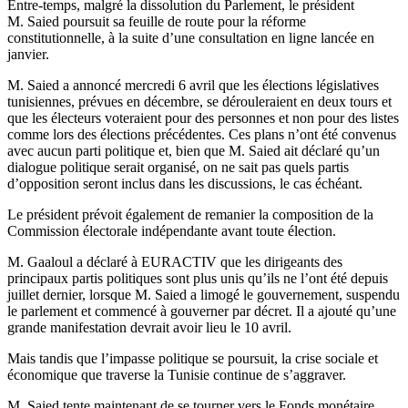
Entre-temps, malgré la dissolution du Parlement, le président
M. Saied poursuit sa feuille de route pour la réforme
constitutionnelle, à la suite d’une consultation en ligne lancée en
janvier.
M. Saied a annoncé mercredi 6 avril que les élections législatives
tunisiennes, prévues en décembre, se dérouleraient en deux tours et
que les électeurs voteraient pour des personnes et non pour des listes
comme lors des élections précédentes. Ces plans n’ont été convenus
avec aucun parti politique et, bien que M. Saied ait déclaré qu’un
dialogue politique serait organisé, on ne sait pas quels partis
d’opposition seront inclus dans les discussions, le cas échéant.
Le président prévoit également de remanier la composition de la
Commission électorale indépendante avant toute élection.
M. Gaaloul a déclaré à EURACTIV que les dirigeants des
principaux partis politiques sont plus unis qu’ils ne l’ont été depuis
juillet dernier, lorsque M. Saied a limogé le gouvernement, suspendu
le parlement et commencé à gouverner par décret. Il a ajouté qu’une
grande manifestation devrait avoir lieu le 10 avril.
Mais tandis que l’impasse politique se poursuit, la crise sociale et
économique que traverse la Tunisie continue de s’aggraver.
M. Saied tente maintenant de se tourner vers le Fonds monétaire