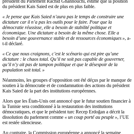
président du Parlement Rachid Ghannouchi, estime que la position
du président Kais Saied est de plus en plus faible.
« Je pense que Kais Saied n’aura pas le temps de construire une
dictature car il n’a pas les outils pour le faire. Pour que la
démocratie réussisse, elle a besoin de stabilité politique et
économique. Une dictature a besoin de la même chose. Elle a
besoin d’une gouvernance stable et de ressources économiques »
, a-
t-il déclaré.
« Ce que nous craignons, c’est le scénario qui est pire qu’une
dictature : le chaos total. Qu’il ne soit pas capable de gouverner,
qu’il n’y ait pas de tampon politique et que le désespoir de la
population soit total. »
Néanmoins, les groupes d’opposition ont été déçus par le manque de
soutien à la démocratie et de condamnation des actions du président
Kais Saied de la part des institutions européennes.
Alors que les États-Unis ont annoncé que le futur soutien financier à
la Tunisie sera conditionné à la restauration des institutions
démocratiques, et que le président turc Recep Erdoğan a décrit la
dissolution du parlement comme
« un coup porté au peuple »
, l’UE
est restée silencieuse.
Au contraire, la Commission européenne a annoncé la semaine