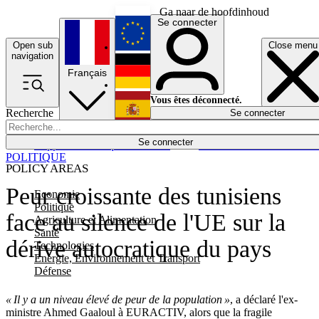
Ga naar de hoofdinhoud
Se connecter
Open sub
Close menu
English
navigation
Français
Deutsch
Vous êtes déconnecté.
Recherche
Se connecter
Español
Lumières éteintes
Se connecter
Rapporteur
Politique
Économie
Newsletters
Evénements
Em
POLITIQUE
POLICY AREAS
Peur croissante des tunisiens
Economie
Politique
face au silence de l'UE sur la
Agriculture et Alimentation
Santé
dérive autocratique du pays
Technologies
Energie, Environnement et Transport
Défense
« Il y a un niveau élevé de peur de la population »
, a déclaré l'ex-
ministre Ahmed Gaaloul à EURACTIV, alors que la fragile