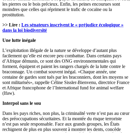
les pierres ou le bois précieux. Enfin, les peines encourues sont
moindres que celles qui répriment le trafic de cocaïne ou la
prostitution.
>> Lire :
Les sénateurs inscrivent le « préjudice écologique »
dans la loi biodiversité
Une lutte inégale
L’exploitation illégale de la nature se développe d’autant plus
facilement qu’elle est encore peu combattue. Dans certains pays
d’Afrique démunis, ce sont des ONG environnementales qui
forment, équipent et paient les rangers chargés de la lutte contre le
braconnage. Un combat souvent inégal. «Chaque année, une
centaine de gardes sont tués par les braconniers, dont les moyens se
sont militarisés», rappelle Céline Sissler-Bienvenu, directrice France
et Afrique francophone de l’International fund for animal welfare
(Ifaw).
Interpol sans le sou
Dans les pays riches, non plus, la criminalité verte n’est pas au cœur
des préoccupations sécuritaires. Et la montée du risque terroriste
n’est pas seule responsable. Face aux grands groupes, les États
rechignent de plus en plus souvent à montrer les dents, concède