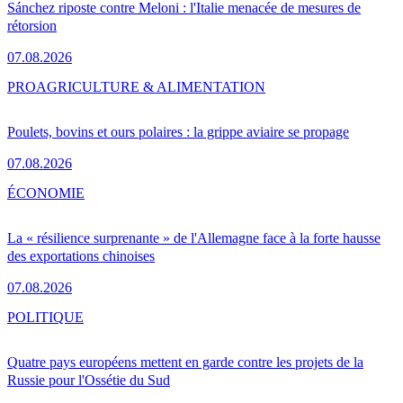
Sánchez riposte contre Meloni : l'Italie menacée de mesures de
rétorsion
07.08.2026
PRO
AGRICULTURE & ALIMENTATION
Poulets, bovins et ours polaires : la grippe aviaire se propage
07.08.2026
ÉCONOMIE
La « résilience surprenante » de l'Allemagne face à la forte hausse
des exportations chinoises
07.08.2026
POLITIQUE
Quatre pays européens mettent en garde contre les projets de la
Russie pour l'Ossétie du Sud