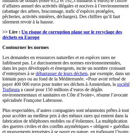
milliards de dollars (entre 63,2 et 192,3 milliards d’euros) le chiffre
d’affaires annuel des activités illégales et nocives à l’environnement
(abattage des arbres, braconnage, trafic d’espèces protégées,
pêcheries, activités minières, décharges). Des chiffres qu’il faut
sûrement revoir à la hausse.
>> Lire :
Un risque de corruption plane sur le recyclage des
déchets en Europe
Contourner les normes
Les demandes en ressources naturelles et en espèces rares ne
faiblissent pas. Le durcissement des normes environnementales,
dans les pays développés et émergents, incite un nombre croissant
d’entreprises à se
débarrasser de leurs déchets
, par exemple, dans un
lointain pays ou au fond de la Méditerranée. «Pour avoir refusé de
payer 400 000 euros pour traiter ses déchets à Amsterdam, la
société
Trafigura
a causé pour 150 millions d’euros de dégâts
environnementaux et sanitaires en Côte d’Ivoire», résume l’avocate
spécialisée Françoise Labrousse.
Plus respectables, d’autres compagnies sont néanmoins prêtes à tout
pour accéder au meilleur prix à des métaux rares qui entrent dans la
fabrication de téléphones mobiles ou d’éoliennes. La multiplication
des guerres civiles et des conflits asymétriques « obligent » guérillas
et mouvements terroristes à se payer en nature, en trafiquant l’ivoire,