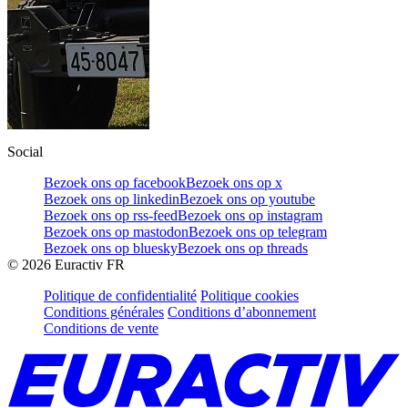
Social
Bezoek ons op facebook
Bezoek ons op x
Bezoek ons op linkedin
Bezoek ons op youtube
Bezoek ons op rss-feed
Bezoek ons op instagram
Bezoek ons op mastodon
Bezoek ons op telegram
Bezoek ons op bluesky
Bezoek ons op threads
©
2026
Euractiv FR
Politique de confidentialité
Politique cookies
Conditions générales
Conditions d’abonnement
Conditions de vente