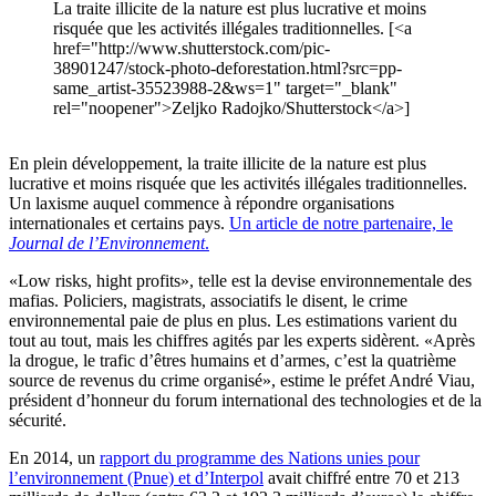
La traite illicite de la nature est plus lucrative et moins
risquée que les activités illégales traditionnelles. [<a
href="http://www.shutterstock.com/pic-
38901247/stock-photo-deforestation.html?src=pp-
same_artist-35523988-2&ws=1" target="_blank"
rel="noopener">Zeljko Radojko/Shutterstock</a>]
En plein développement, la traite illicite de la nature est plus
lucrative et moins risquée que les activités illégales traditionnelles.
Un laxisme auquel commence à répondre organisations
internationales et certains pays.
Un article de notre partenaire, le
Journal de l’Environnement
.
«Low risks, hight profits», telle est la devise environnementale des
mafias. Policiers, magistrats, associatifs le disent, le crime
environnemental paie de plus en plus. Les estimations varient du
tout au tout, mais les chiffres agités par les experts sidèrent. «Après
la drogue, le trafic d’êtres humains et d’armes, c’est la quatrième
source de revenus du crime organisé», estime le préfet André Viau,
président d’honneur du forum international des technologies et de la
sécurité.
En 2014, un
rapport du programme des Nations unies pour
l’environnement (Pnue) et d’Interpol
avait chiffré entre 70 et 213