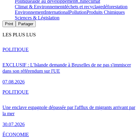
Politique
aide au développement
Chine
climat
Climat & Environnement
déchets et recyclage
déforestation
Environnement
International
Pollution
Produits Chimiques
Sciences & Législation
Print
Partager
LES PLUS LUS
POLITIQUE
EXCLUSIF : L'Islande demande à Bruxelles de ne pas s'immiscer
dans son référendum sur l'UE
07.08.2026
POLITIQUE
Une enclave espagnole dépassée par l'afflux de migrants arrivant par
la mer
30.07.2026
ÉCONOMIE