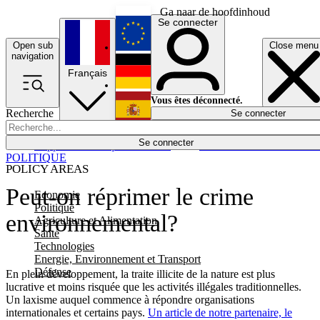
Ga naar de hoofdinhoud
Se connecter
Open sub
Close menu
English
navigation
Français
Deutsch
Vous êtes déconnecté.
Recherche
Se connecter
Español
Lumières éteintes
Se connecter
Rapporteur
Politique
Économie
Newsletters
Evénements
Em
POLITIQUE
POLICY AREAS
Peut-on réprimer le crime
Economie
Politique
environnemental?
Agriculture et Alimentation
Santé
Technologies
Energie, Environnement et Transport
Défense
En plein développement, la traite illicite de la nature est plus
lucrative et moins risquée que les activités illégales traditionnelles.
Un laxisme auquel commence à répondre organisations
internationales et certains pays.
Un article de notre partenaire, le