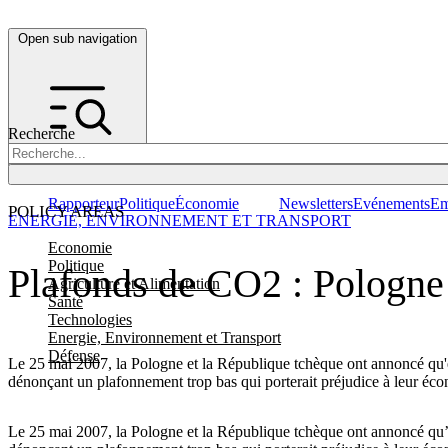
Open sub navigation
Recherche
Rapporteur
Politique
Économie
Newsletters
Evénements
Em
POLICY AREAS
ENERGIE, ENVIRONNEMENT ET TRANSPORT
Economie
Politique
Plafonds de CO2 : Pologne 
Agriculture et Alimentation
Santé
Technologies
Energie, Environnement et Transport
Défense
Le 25 mai 2007, la Pologne et la République tchèque ont annoncé qu'el
dénonçant un plafonnement trop bas qui porterait préjudice à leur éc
Le 25 mai 2007, la Pologne et la République tchèque ont annoncé qu’e