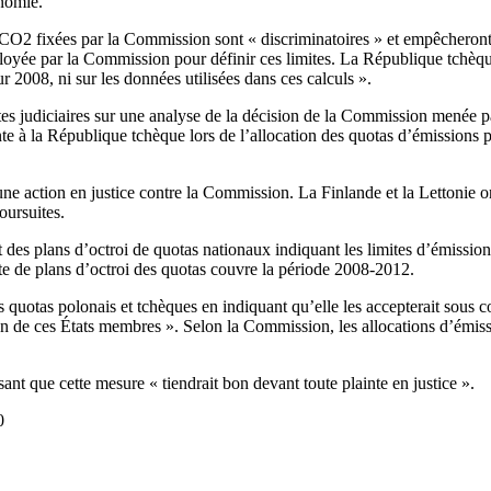
onomie.
CO2 fixées par la Commission sont « discriminatoires » et empêcheront l
loyée par la Commission pour définir ces limites. La République tchèq
r 2008, ni sur les données utilisées dans ces calculs ».
es judiciaires sur une analyse de la décision de la Commission menée par
nte à la République tchèque lors de l’allocation des quotas d’émissions 
une action en justice contre la Commission. La Finlande et la Lettonie o
oursuites.
es plans d’octroi de quotas nationaux indiquant les limites d’émissio
nte de plans d’octroi des quotas couvre la période 2008-2012.
quotas polonais et tchèques en indiquant qu’elle les accepterait sous 
n de ces États membres ». Selon la Commission, les allocations d’émiss
nt que cette mesure « tiendrait bon devant toute plainte en justice ».
0