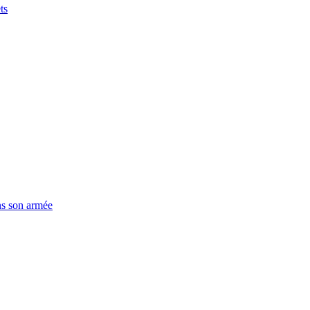
ts
ns son armée