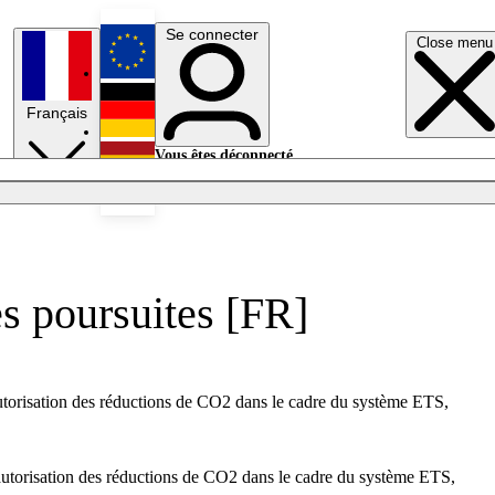
Se connecter
Close menu
English
Français
Deutsch
Vous êtes déconnecté.
Se connecter
Español
Lumières éteintes
s poursuites [FR]
autorisation des réductions de CO2 dans le cadre du système ETS,
’autorisation des réductions de CO2 dans le cadre du système ETS,