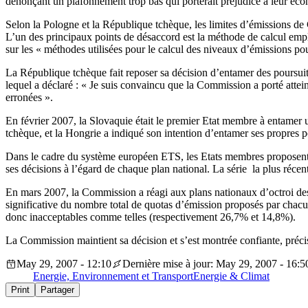
dénonçant un plafonnement trop bas qui porterait préjudice à leur éc
Selon la Pologne et la République tchèque, les limites d’émissions de 
L’un des principaux points de désaccord est la méthode de calcul emp
sur les « méthodes utilisées pour le calcul des niveaux d’émissions pou
La République tchèque fait reposer sa décision d’entamer des poursuit
lequel a déclaré : « Je suis convaincu que la Commission a porté attei
erronées ».
En février 2007, la Slovaquie était le premier Etat membre à entamer 
tchèque, et la Hongrie a indiqué son intention d’entamer ses propres p
Dans le cadre du système européen ETS, les Etats membres proposent d
ses décisions à l’égard de chaque plan national. La série la plus réce
En mars 2007, la Commission a réagi aux plans nationaux d’octroi des 
significative du nombre total de quotas d’émission proposés par chacu
donc inacceptables comme telles (respectivement 26,7% et 14,8%).
La Commission maintient sa décision et s’est montrée confiante, précisa
May 29, 2007 - 12:10
Dernière mise à jour: May 29, 2007 - 16:5
Energie, Environnement et Transport
Energie & Climat
Print
Partager