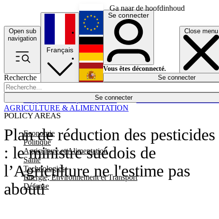
Ga naar de hoofdinhoud
Se connecter
Open sub
Close menu
English
navigation
Français
Deutsch
Vous êtes déconnecté.
Recherche
Se connecter
Español
Lumières éteintes
Se connecter
Rapporteur
Politique
Économie
Newsletters
Evénements
Em
AGRICULTURE & ALIMENTATION
POLICY AREAS
Plan de réduction des pesticides
Economie
Politique
: le ministre suédois de
Agriculture et Alimentation
Santé
l’Agriculture ne l'estime pas
Technologies
Energie, Environnement et Transport
abouti
Défense