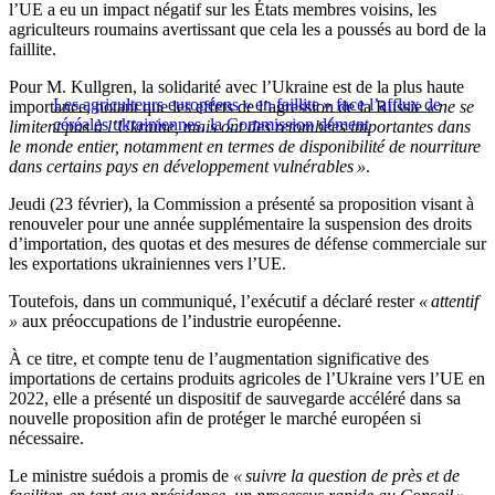
l’UE a eu un impact négatif sur les États membres voisins, les
agriculteurs roumains avertissant que cela les a poussés au bord de la
faillite.
Pour M. Kullgren, la solidarité avec l’Ukraine est de la plus haute
Les agriculteurs européens « en faillite » face l’afflux de
importance, notant que les effets de l’agression de la Russie
« ne se
céréales ukrainiennes, la Commission dément
limitent pas à l’Ukraine, mais ont des retombées importantes dans
le monde entier, notamment en termes de disponibilité de nourriture
dans certains pays en développement vulnérables »
.
Jeudi (23 février), la Commission a présenté sa proposition visant à
renouveler pour une année supplémentaire la suspension des droits
d’importation, des quotas et des mesures de défense commerciale sur
les exportations ukrainiennes vers l’UE.
Toutefois, dans un communiqué, l’exécutif a déclaré rester
« attentif
»
aux préoccupations de l’industrie européenne.
À ce titre, et compte tenu de l’augmentation significative des
importations de certains produits agricoles de l’Ukraine vers l’UE en
2022, elle a présenté un dispositif de sauvegarde accéléré dans sa
nouvelle proposition afin de protéger le marché européen si
nécessaire.
Le ministre suédois a promis de
« suivre la question de près et de