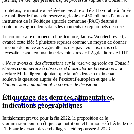
faciliter, en tant que présidence, un processus rapide au Conseil »
.
Toutefois, le ministre a préféré ne pas dire s’il était favorable à l’idée
de mobiliser le fonds de réserve agricole de 450 millions d’euros, un
instrument de la Politique agricole commune (PAC) destiné à
soutenir les agriculteurs dans les moments exceptionnels de crise.
Le commissaire européen à l’agriculture, Janusz Wojciechowski, a
avancé cette idée à plusieurs reprises comme un moyen de donner
un coup de pouce aux agriculteurs des pays voisins, mais cela
nécessite le soutien unanime des ministres de l’Agriculture de l’UE.
« Nous avons eu des discussions sur la réserve agricole au Conseil
et nous continuerons à observer et à discuter de la question »
, a
déclaré M. Kullgren, ajoutant que la présidence a maintenant
soulevé la question auprès de l’exécutif européen et que
« la
Commission a maintenant le pouvoir de décision»
.
Étiquetage des denrées alimentaires,
Agriculture : l’UE va réexaminer la suspension des
indications géographiques
droits de douane avec l’Ukraine
Initialement prévue pour la fin 2022, la proposition de la
Commission pour un étiquetage nutritionnel harmonisé à l’échelle de
l’UE sur le devant des emballages a été repoussée à 2023.