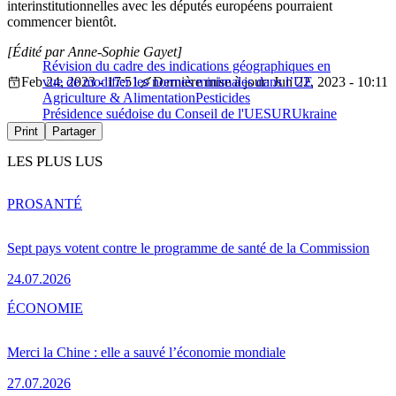
interinstitutionnelles avec les députés européens pourraient
commencer bientôt.
[Édité par Anne-Sophie Gayet]
Révision du cadre des indications géographiques en
Feb 24, 2023 - 17:51
vue de modifier les normes minimales dans l’UE
Dernière mise à jour: Jun 22, 2023 - 10:11
Agriculture & Alimentation
Pesticides
Présidence suédoise du Conseil de l'UE
SUR
Ukraine
Print
Partager
LES PLUS LUS
PRO
SANTÉ
Sept pays votent contre le programme de santé de la Commission
24.07.2026
ÉCONOMIE
Merci la Chine : elle a sauvé l’économie mondiale
27.07.2026