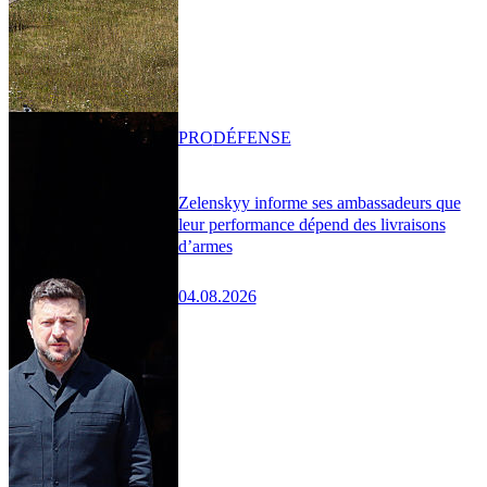
PRO
DÉFENSE
Zelenskyy informe ses ambassadeurs que
leur performance dépend des livraisons
d’armes
04.08.2026