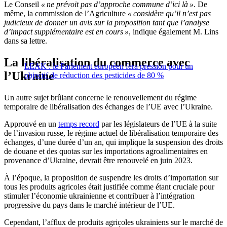
Le Conseil
« ne prévoit pas d’approche commune d’ici là »
. De
même, la commission de l’Agriculture
« considère qu’il n’est pas
judicieux de donner un avis sur la proposition tant que l’analyse
d’impact supplémentaire est en cours »
, indique également M. Lins
dans sa lettre.
La libéralisation du commerce avec
LEAK : le Parlement européen fera pression pour un
l’Ukraine
objectif de réduction des pesticides de 80 %
Un autre sujet brûlant concerne le renouvellement du régime
temporaire de libéralisation des échanges de l’UE avec l’Ukraine.
Approuvé en un
temps record
par les législateurs de l’UE à la suite
de l’invasion russe, le régime actuel de libéralisation temporaire des
échanges, d’une durée d’un an, qui implique la suspension des droits
de douane et des quotas sur les importations agroalimentaires en
provenance d’Ukraine, devrait être renouvelé en juin 2023.
À l’époque, la proposition de suspendre les droits d’importation sur
tous les produits agricoles était justifiée comme étant cruciale pour
stimuler l’économie ukrainienne et contribuer à l’intégration
progressive du pays dans le marché intérieur de l’UE.
Cependant, l’afflux de produits agricoles ukrainiens sur le marché de