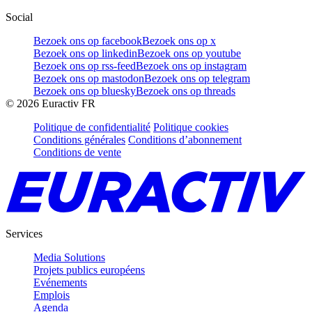
Social
Bezoek ons op facebook
Bezoek ons op x
Bezoek ons op linkedin
Bezoek ons op youtube
Bezoek ons op rss-feed
Bezoek ons op instagram
Bezoek ons op mastodon
Bezoek ons op telegram
Bezoek ons op bluesky
Bezoek ons op threads
©
2026
Euractiv FR
Politique de confidentialité
Politique cookies
Conditions générales
Conditions d’abonnement
Conditions de vente
Services
Media Solutions
Projets publics européens
Evénements
Emplois
Agenda