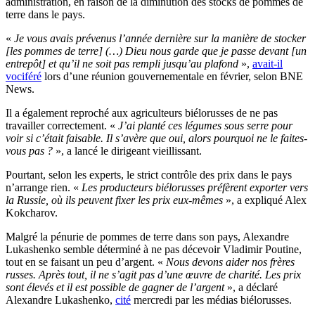
administration, en raison de la diminution des stocks de pommes de
terre dans le pays.
«
Je vous avais prévenus l’année dernière sur la manière de stocker
[les pommes de terre] (…) Dieu nous garde que je passe devant [un
entrepôt] et qu’il ne soit pas rempli jusqu’au plafond
»,
avait-il
vociféré
lors d’une réunion gouvernementale en février, selon BNE
News.
Il a également reproché aux agriculteurs biélorusses de ne pas
travailler correctement. «
J’ai planté ces légumes sous serre pour
voir si c’était faisable. Il s’avère que oui, alors pourquoi ne le faites-
vous pas ?
», a lancé le dirigeant vieillissant.
Pourtant, selon les experts, le strict contrôle des prix dans le pays
n’arrange rien. «
Les producteurs biélorusses préfèrent exporter vers
la Russie, où ils peuvent fixer les prix eux-mêmes
», a expliqué
Alex
Kokcharov.
Malgré la pénurie de pommes de terre dans son pays, Alexandre
Lukashenko semble déterminé à ne pas décevoir Vladimir Poutine,
tout en se faisant un peu d’argent
.
«
Nous devons aider nos frères
russes. Après tout, il ne s’agit pas d’une œuvre de charité. Les prix
sont élevés et il est possible de gagner de l’argent
», a
déclaré
Alexandre Lukashenko,
cité
mercredi par les médias biélorusses.