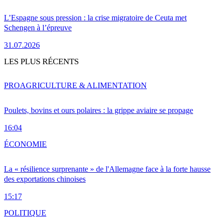
L’Espagne sous pression : la crise migratoire de Ceuta met
Schengen à l’épreuve
31.07.2026
LES PLUS RÉCENTS
PRO
AGRICULTURE & ALIMENTATION
Poulets, bovins et ours polaires : la grippe aviaire se propage
16:04
ÉCONOMIE
La « résilience surprenante » de l'Allemagne face à la forte hausse
des exportations chinoises
15:17
POLITIQUE