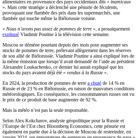
alimentaires en provenance des pays occidentaux dits «
inamicaux
». Mais cette stratégie a déclenché une pénurie de féculents,
provoquant une flambée des prix dans les supermarchés, une
flambée qui touche même la Biélorussie voisine.
«
Nous n’avons pas assez de pommes de terre
», a prosaïquement
expliqué
Vladimir Poutine à la télévision cette semaine.
Moscou se démène pourtant depuis des mois pour augmenter ses
stocks de pommes de terre, prélevant allègrement dans les réserves
de son allié de Biélorussie. Vladimir Poutine a ainsi expliqué lors de
la même émission que lorsqu’il avait demandé de l’aide au président
Alexandre Loukachenko, ce dernier lui aurait expliqué que les
stocks du pays avaient déjà été «
vendus à la Russie
».
En 2024, la production de pommes de terre
a chuté
de 14 % en
Russie et de 23 % en Biélorussie, en raison de mauvaises conditions
météorologiques.
En conséquence, les consommateurs russes ont vu
le prix de ce produit de base augmenter de 92 %.
Mais la météo n’est pas la seule responsable.
Selon Alex Kokcharov, analyste géopolitique pour la Russie et
l’Europe de l’Est chez Bloomberg Economics, cette pénurie est
également en partie due à la décision de Moscou de restreindre, en
janvier 2024, ses importations de semences en provenance de pays «