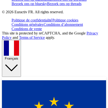
Bezoek ons op bluesky
Bezoek ons op threads
©
2026
Euractiv FR. All rights reserved.
Politique de confidentialité
Politique cookies
Conditions générales
Conditions d’abonnement
Conditions de vente
This site is protected by reCAPTCHA, and the Google
Privacy
Policy
and
Terms of Service
apply.
Français