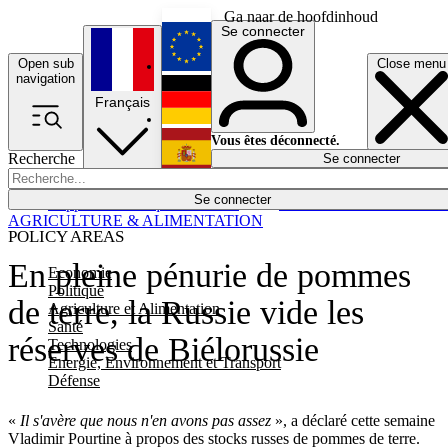
Ga naar de hoofdinhoud
Se connecter
Open sub
Close menu
English
navigation
Français
Deutsch
Vous êtes déconnecté.
Recherche
Se connecter
Español
Lumières éteintes
Se connecter
Rapporteur
Politique
Économie
Newsletters
Evénements
Em
AGRICULTURE & ALIMENTATION
POLICY AREAS
En pleine pénurie de pommes
Economie
Politique
de terre, la Russie vide les
Agriculture et Alimentation
Santé
réserves de Biélorussie
Technologies
Energie, Environnement et Transport
Défense
«
Il s'avère que nous n'en avons pas assez
», a déclaré cette semaine
Vladimir Pourtine à propos des stocks russes de pommes de terre.