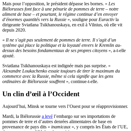
Mais pour l’opposition, le président dépasse les bornes. «
Les
Biélorusses font face à une pénurie de pommes de terre – notre
aliment de base – et pourtant, le régime continue d’en envoyer
d’énormes quantités vers la Russie
», souligne pour
Euractiv
la
dirigeante Sviatlana Tsikhanouskaya, en exil à Vilnius, où elle vit
depuis 2020.
«
Il ne s’agit pas seulement de pommes de terre. Il s’agit d’un
système qui place la politique et la loyauté envers le Kremlin au-
dessus des besoins fondamentaux de ses propres citoyens
», a-t-elle
ajouté.
Sviatlana Tsikhanouskaya est indignée mais pas surprise. «
Alexandre Loukachenko essaie toujours de tirer le maximum du
commerce avec la Russie, même si cela signifie que les gens
ordinaires de Biélorussie souffrent
», continue-t-elle.
Un clin d’œil à l’Occident
Aujourd’hui, Minsk se tourne vers l’Ouest pour se réapprovisionner.
Mardi, la Biélorussie
a levé
l’embargo
sur ses importations de
pommes de terre et d’autres denrées alimentaires de base en
provenance de pays dits «
inamicaux
», y compris les États de l’UE,