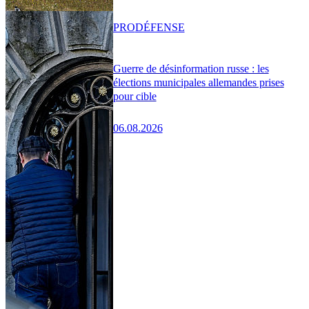
PRO
DÉFENSE
Guerre de désinformation russe : les
élections municipales allemandes prises
pour cible
06.08.2026