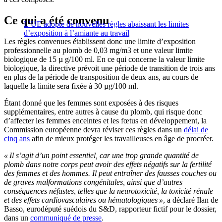
Ce qui a été convenu
L’UE adopte de nouvelles règles abaissant les limites
d’exposition à l’amiante au travail
Les règles convenues établissent donc une limite d’exposition
professionnelle au plomb de 0,03 mg/m3 et une valeur limite
biologique de 15 µ g/100 ml. En ce qui concerne la valeur limite
biologique, la directive prévoit une période de transition de trois ans
en plus de la période de transposition de deux ans, au cours de
laquelle la limite sera fixée à 30 µg/100 ml.
Étant donné que les femmes sont exposées à des risques
supplémentaires, entre autres à cause du plomb, qui risque donc
d’affecter les femmes enceintes et les fœtus en développement, la
Commission européenne devra réviser ces règles dans un
délai de
cinq ans
afin de mieux protéger les travailleuses en âge de procréer.
« Il s’agit d’un point essentiel, car une trop grande quantité de
plomb dans notre corps peut avoir des effets négatifs sur la fertilité
des femmes et des hommes. Il peut entraîner des fausses couches ou
de graves malformations congénitales, ainsi que d’autres
conséquences néfastes, telles que la neurotoxicité, la toxicité rénale
et des effets cardiovasculaires ou hématologiques »
, a déclaré Ilan de
Basso, eurodéputé suédois du S&D, rapporteur fictif pour le dossier,
dans un
communiqué de presse
.