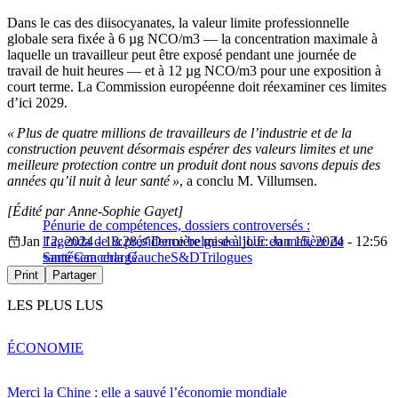
Dans le cas des diisocyanates, la valeur limite professionnelle
globale sera fixée à 6 µg NCO/m3 — la concentration maximale à
laquelle un travailleur peut être exposé pendant une journée de
travail de huit heures — et à 12 µg NCO/m3 pour une exposition à
court terme. La Commission européenne doit réexaminer ces limites
d’ici 2029.
« Plus de quatre millions de travailleurs de l’industrie et de la
construction peuvent désormais espérer des valeurs limites et une
meilleure protection contre un produit dont nous savons depuis des
années qu’il nuit à leur santé »
, a conclu M. Villumsen.
[Édité par Anne-Sophie Gayet]
Pénurie de compétences, dossiers controversés :
Jan 12, 2024 - 18:28
l’agenda de la présidence belge de l’UE en matière de
Dernière mise à jour: Jan 15, 2024 - 12:56
santé sera chargé
Santé
Cancer
la Gauche
S&D
Trilogues
Print
Partager
LES PLUS LUS
ÉCONOMIE
Merci la Chine : elle a sauvé l’économie mondiale