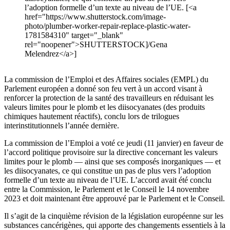
l’adoption formelle d’un texte au niveau de l’UE. [<a
href="https://www.shutterstock.com/image-
photo/plumber-worker-repair-replace-plastic-water-
1781584310" target="_blank"
rel="noopener">SHUTTERSTOCK]/Gena
Melendrez</a>]
La commission de l’Emploi et des Affaires sociales (EMPL) du
Parlement européen a donné son feu vert à un accord visant à
renforcer la protection de la santé des travailleurs en réduisant les
valeurs limites pour le plomb et les diisocyanates (des produits
chimiques hautement réactifs), conclu lors de trilogues
interinstitutionnels l’année dernière.
La commission de l’Emploi a voté ce jeudi (11 janvier) en faveur de
l’accord politique provisoire sur la directive concernant les valeurs
limites pour le plomb — ainsi que ses composés inorganiques — et
les diisocyanates, ce qui constitue un pas de plus vers l’adoption
formelle d’un texte au niveau de l’UE. L’accord avait été conclu
entre la Commission, le Parlement et le Conseil le 14 novembre
2023 et doit maintenant être approuvé par le Parlement et le Conseil.
Il s’agit de la cinquième révision de la législation européenne sur les
substances cancérigènes, qui apporte des changements essentiels à la