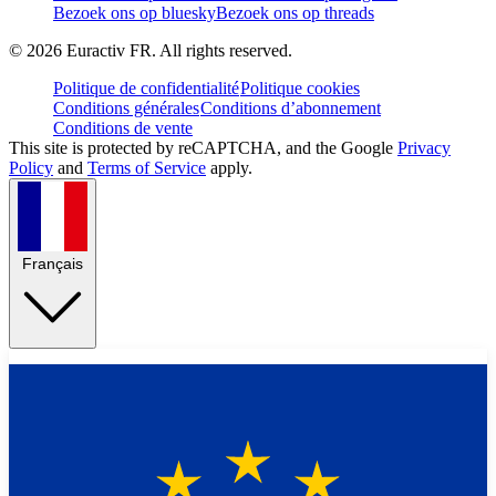
Bezoek ons op bluesky
Bezoek ons op threads
©
2026
Euractiv FR. All rights reserved.
Politique de confidentialité
Politique cookies
Conditions générales
Conditions d’abonnement
Conditions de vente
This site is protected by reCAPTCHA, and the Google
Privacy
Policy
and
Terms of Service
apply.
Français