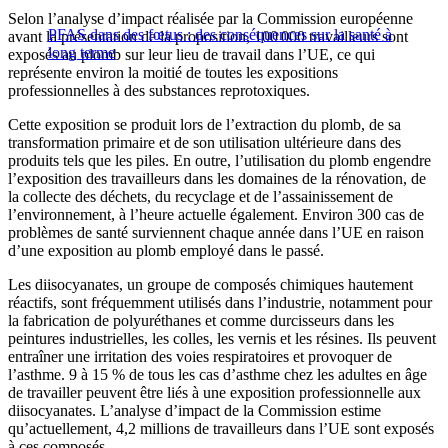
Selon l’analyse d’impact réalisée par la Commission européenne
PFAS dans des fœtus : des conséquences sur la santé à
avant la présentation de la proposition, 100 000 travailleurs sont
long terme
exposés au plomb sur leur lieu de travail dans l’UE, ce qui
représente environ la moitié de toutes les expositions
professionnelles à des substances reprotoxiques.
Cette exposition se produit lors de l’extraction du plomb, de sa
transformation primaire et de son utilisation ultérieure dans des
produits tels que les piles. En outre, l’utilisation du plomb engendre
l’exposition des travailleurs dans les domaines de la rénovation, de
la collecte des déchets, du recyclage et de l’assainissement de
l’environnement, à l’heure actuelle également. Environ 300 cas de
problèmes de santé surviennent chaque année dans l’UE en raison
d’une exposition au plomb employé dans le passé.
Les diisocyanates, un groupe de composés chimiques hautement
réactifs, sont fréquemment utilisés dans l’industrie, notamment pour
la fabrication de polyuréthanes et comme durcisseurs dans les
peintures industrielles, les colles, les vernis et les résines. Ils peuvent
entraîner une irritation des voies respiratoires et provoquer de
l’asthme. 9 à 15 % de tous les cas d’asthme chez les adultes en âge
de travailler peuvent être liés à une exposition professionnelle aux
diisocyanates. L’analyse d’impact de la Commission estime
qu’actuellement, 4,2 millions de travailleurs dans l’UE sont exposés
à ces composés.