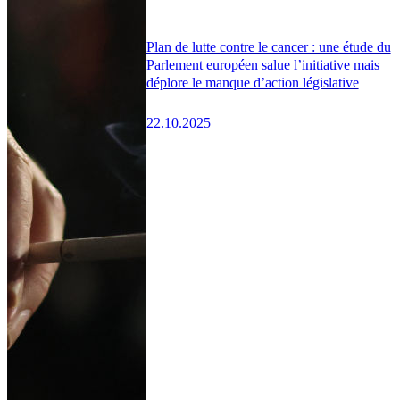
Plan de lutte contre le cancer : une étude du
Parlement européen salue l’initiative mais
déplore le manque d’action législative
22.10.2025