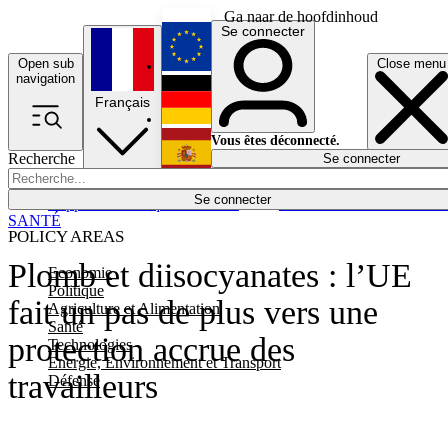
Ga naar de hoofdinhoud
Se connecter
Open sub
Close menu
English
navigation
Français
Deutsch
Vous êtes déconnecté.
Recherche
Se connecter
Español
Lumières éteintes
Se connecter
Rapporteur
Politique
Économie
Newsletters
Evénements
Em
SANTÉ
POLICY AREAS
Plomb et diisocyanates : l’UE
Economie
Politique
fait un pas de plus vers une
Agriculture et Alimentation
Santé
protection accrue des
Technologies
Energie, Environnement et Transport
travailleurs
Défense