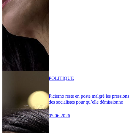
POLITIQUE
Picierno reste en poste malgré les pressions
des socialistes pour qu’elle démissionne
05.06.2026