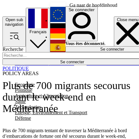
Ga naar de hoofdinhoud
Se connecter
Open sub
Close menu
English
navigation
Français
Deutsch
Vous êtes déconnecté.
Recherche
Se connecter
Español
Lumières éteintes
Se connecter
Rapporteur
Politique
Économie
Newsletters
Evénements
Em
POLITIQUE
POLICY AREAS
Plus de 700 migrants secourus
Economie
Politique
durant le week-end en
Agriculture et Alimentation
Santé
Méditerranée
Technologies
Energie, Environnement et Transport
Défense
Plus de 700 migrants tentant de traverser la Méditerranée à bord
d’embarcations de fortune ont été secourus durant le week-end,