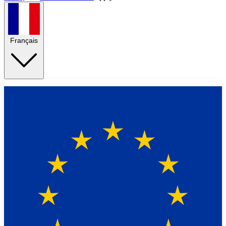
Français