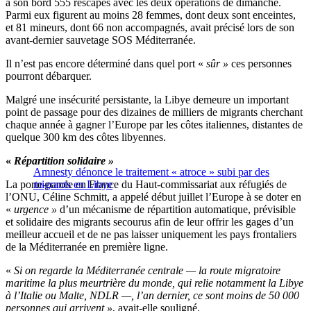
à son bord 555 rescapés avec les deux opérations de dimanche.
Parmi eux figurent au moins 28 femmes, dont deux sont enceintes,
et 81 mineurs, dont 66 non accompagnés, avait précisé lors de son
avant-dernier sauvetage SOS Méditerranée.
Il n’est pas encore déterminé dans quel port «
sûr »
ces personnes
pourront débarquer.
Malgré une insécurité persistante, la Libye demeure un important
point de passage pour des dizaines de milliers de migrants cherchant
chaque année à gagner l’Europe par les côtes italiennes, distantes de
quelque 300 km des côtes libyennes.
«
Répartition solidaire »
Amnesty dénonce le traitement « atroce » subi par des
La porte-parole en France du Haut-commissariat aux réfugiés de
migrants en Libye
l’ONU, Céline Schmitt, a appelé début juillet l’Europe à se doter en
«
urgence »
d’un mécanisme de répartition automatique, prévisible
et solidaire des migrants secourus afin de leur offrir les gages d’un
meilleur accueil et de ne pas laisser uniquement les pays frontaliers
de la Méditerranée en première ligne.
«
Si on regarde la Méditerranée centrale — la route migratoire
maritime la plus meurtrière du monde, qui relie notamment la Libye
à l’Italie ou Malte, NDLR —, l’an dernier, ce sont moins de 50 000
personnes qui arrivent »
, avait-elle souligné.