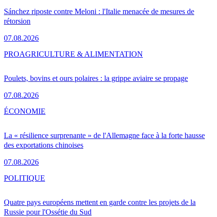
Sánchez riposte contre Meloni : l'Italie menacée de mesures de
rétorsion
07.08.2026
PRO
AGRICULTURE & ALIMENTATION
Poulets, bovins et ours polaires : la grippe aviaire se propage
07.08.2026
ÉCONOMIE
La « résilience surprenante » de l'Allemagne face à la forte hausse
des exportations chinoises
07.08.2026
POLITIQUE
Quatre pays européens mettent en garde contre les projets de la
Russie pour l'Ossétie du Sud