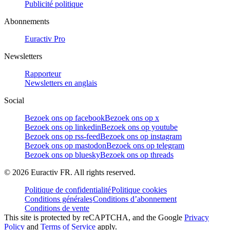
Publicité politique
Abonnements
Euractiv Pro
Newsletters
Rapporteur
Newsletters en anglais
Social
Bezoek ons op facebook
Bezoek ons op x
Bezoek ons op linkedin
Bezoek ons op youtube
Bezoek ons op rss-feed
Bezoek ons op instagram
Bezoek ons op mastodon
Bezoek ons op telegram
Bezoek ons op bluesky
Bezoek ons op threads
©
2026
Euractiv FR. All rights reserved.
Politique de confidentialité
Politique cookies
Conditions générales
Conditions d’abonnement
Conditions de vente
This site is protected by reCAPTCHA, and the Google
Privacy
Policy
and
Terms of Service
apply.