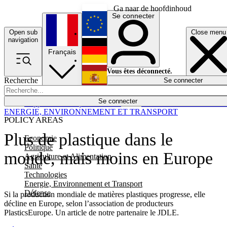
Ga naar de hoofdinhoud
Se connecter
Open sub
Close menu
English
navigation
Français
Deutsch
Vous êtes déconnecté.
Recherche
Se connecter
Español
Lumières éteintes
Se connecter
Rapporteur
Politique
Économie
Newsletters
Evénements
Em
ENERGIE, ENVIRONNEMENT ET TRANSPORT
POLICY AREAS
Plus de plastique dans le
Economie
Politique
monde, mais moins en Europe
Agriculture et Alimentation
Santé
Technologies
Energie, Environnement et Transport
Défense
Si la production mondiale de matières plastiques progresse, elle
décline en Europe, selon l’association de producteurs
PlasticsEurope. Un article de notre partenaire le JDLE.