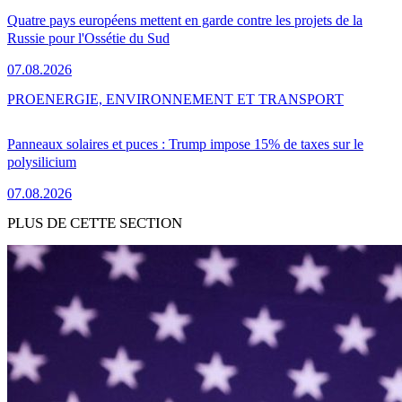
Quatre pays européens mettent en garde contre les projets de la
Russie pour l'Ossétie du Sud
07.08.2026
PRO
ENERGIE, ENVIRONNEMENT ET TRANSPORT
Panneaux solaires et puces : Trump impose 15% de taxes sur le
polysilicium
07.08.2026
PLUS DE CETTE SECTION