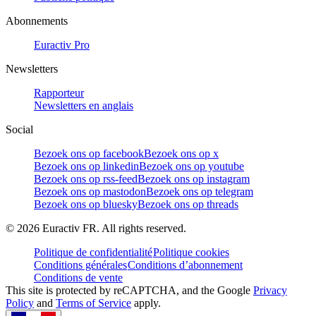
Abonnements
Euractiv Pro
Newsletters
Rapporteur
Newsletters en anglais
Social
Bezoek ons op facebook
Bezoek ons op x
Bezoek ons op linkedin
Bezoek ons op youtube
Bezoek ons op rss-feed
Bezoek ons op instagram
Bezoek ons op mastodon
Bezoek ons op telegram
Bezoek ons op bluesky
Bezoek ons op threads
©
2026
Euractiv FR. All rights reserved.
Politique de confidentialité
Politique cookies
Conditions générales
Conditions d’abonnement
Conditions de vente
This site is protected by reCAPTCHA, and the Google
Privacy
Policy
and
Terms of Service
apply.