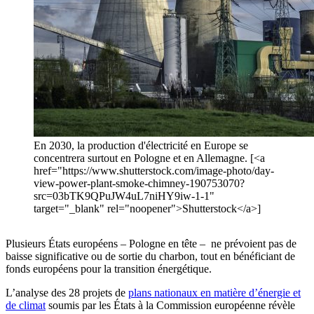
En 2030, la production d'électricité en Europe se
concentrera surtout en Pologne et en Allemagne. [<a
href="https://www.shutterstock.com/image-photo/day-
view-power-plant-smoke-chimney-190753070?
src=03bTK9QPuJW4uL7niHY9iw-1-1"
target="_blank" rel="noopener">Shutterstock</a>]
Plusieurs États européens – Pologne en tête – ne prévoient pas de
baisse significative ou de sortie du charbon, tout en bénéficiant de
fonds européens pour la transition énergétique.
L’analyse des 28 projets de
plans nationaux en matière d’énergie et
de climat
soumis par les États à la Commission européenne révèle