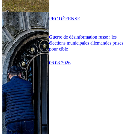
PRO
DÉFENSE
Guerre de désinformation russe : les
élections municipales allemandes prises
pour cible
06.08.2026