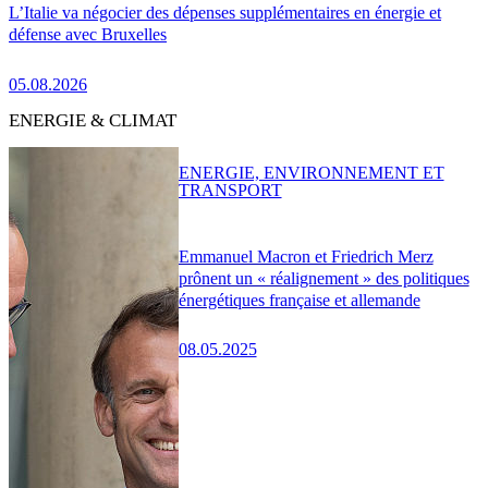
L’Italie va négocier des dépenses supplémentaires en énergie et
défense avec Bruxelles
05.08.2026
ENERGIE & CLIMAT
ENERGIE, ENVIRONNEMENT ET
TRANSPORT
Emmanuel Macron et Friedrich Merz
prônent un « réalignement » des politiques
énergétiques française et allemande
08.05.2025