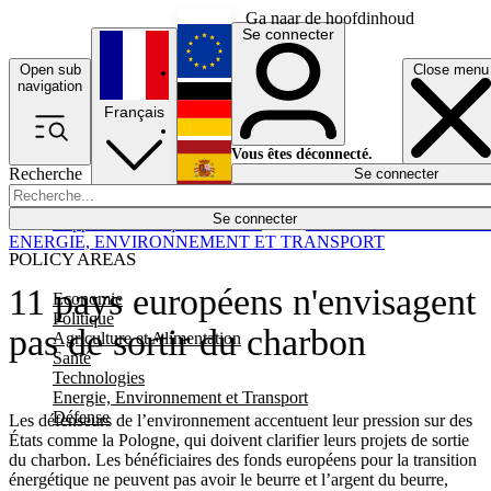
Ga naar de hoofdinhoud
Se connecter
Open sub
Close menu
English
navigation
Français
Deutsch
Vous êtes déconnecté.
Recherche
Se connecter
Español
Lumières éteintes
Se connecter
Rapporteur
Politique
Économie
Newsletters
Evénements
Em
ENERGIE, ENVIRONNEMENT ET TRANSPORT
POLICY AREAS
11 pays européens n'envisagent
Economie
Politique
pas de sortir du charbon
Agriculture et Alimentation
Santé
Technologies
Energie, Environnement et Transport
Défense
Les défenseurs de l’environnement accentuent leur pression sur des
États comme la Pologne, qui doivent clarifier leurs projets de sortie
du charbon. Les bénéficiaires des fonds européens pour la transition
énergétique ne peuvent pas avoir le beurre et l’argent du beurre,