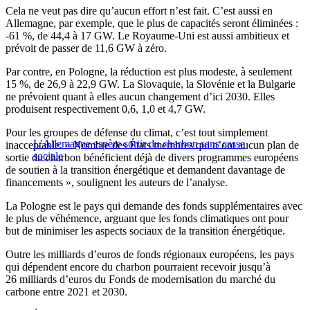
Cela ne veut pas dire qu’aucun effort n’est fait. C’est aussi en
Allemagne, par exemple, que le plus de capacités seront éliminées :
-61 %, de 44,4 à 17 GW. Le Royaume-Uni est aussi ambitieux et
prévoit de passer de 11,6 GW à zéro.
Par contre, en Pologne, la réduction est plus modeste, à seulement
15 %, de 26,9 à 22,9 GW. La Slovaquie, la Slovénie et la Bulgarie
ne prévoient quant à elles aucun changement d’ici 2030. Elles
produisent respectivement 0,6, 1,0 et 4,7 GW.
Pour les groupes de défense du climat, c’est tout simplement
L’Allemagne espère sortir du charbon sans casse
inacceptable. « Nombre des États membres qui n’ont aucun plan de
sociale
sortie du charbon bénéficient déjà de divers programmes européens
de soutien à la transition énergétique et demandent davantage de
financements », soulignent les auteurs de l’analyse.
La Pologne est le pays qui demande des fonds supplémentaires avec
le plus de véhémence, arguant que les fonds climatiques ont pour
but de minimiser les aspects sociaux de la transition énergétique.
Outre les milliards d’euros de fonds régionaux européens, les pays
qui dépendent encore du charbon pourraient recevoir jusqu’à
26 milliards d’euros du Fonds de modernisation du marché du
carbone entre 2021 et 2030.