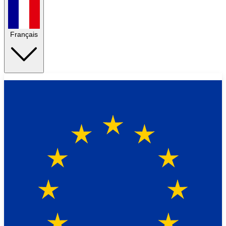
Français