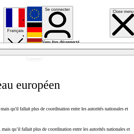
Se connecter
Close menu
English
Français
Deutsch
Vous êtes déconnecté.
Se connecter
Español
Lumières éteintes
veau européen
is qu'il fallait plus de coordination entre les autorités nationales et
is qu’il fallait plus de coordination entre les autorités nationales et