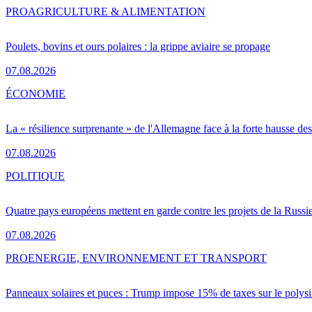
PRO
AGRICULTURE & ALIMENTATION
Poulets, bovins et ours polaires : la grippe aviaire se propage
07.08.2026
ÉCONOMIE
La « résilience surprenante » de l'Allemagne face à la forte hausse de
07.08.2026
POLITIQUE
Quatre pays européens mettent en garde contre les projets de la Russi
07.08.2026
PRO
ENERGIE, ENVIRONNEMENT ET TRANSPORT
Panneaux solaires et puces : Trump impose 15% de taxes sur le polysi