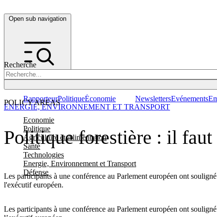
Open sub navigation
Recherche
Rapporteur
Politique
Économie
Newsletters
Evénements
Em
POLICY AREAS
ENERGIE, ENVIRONNEMENT ET TRANSPORT
Economie
Politique
Politique forestière : il fa
Agriculture et Alimentation
Santé
Technologies
Energie, Environnement et Transport
Défense
Les participants à une conférence au Parlement européen ont souligné qu'
l'exécutif européen.
Les participants à une conférence au Parlement européen ont souligné qu