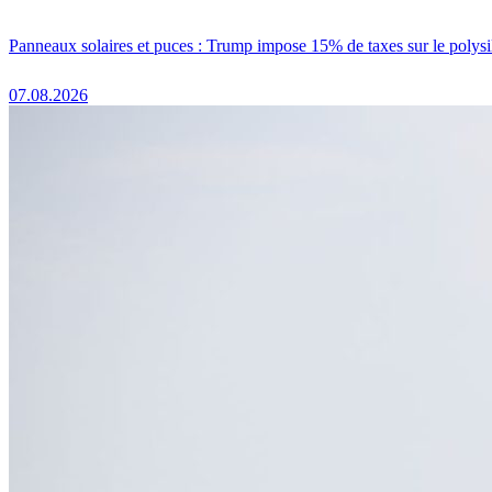
Panneaux solaires et puces : Trump impose 15% de taxes sur le polysi
07.08.2026