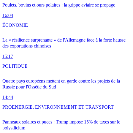
Poulets, bovins et ours polaires : la grippe aviaire se propage
16:04
ÉCONOMIE
La « résilience surprenante » de l'Allemagne face à la forte hausse
des exportations chinoises
15:17
POLITIQUE
Quatre pays européens mettent en garde contre les projets de la
Russie pour l'Ossétie du Sud
14:44
PRO
ENERGIE, ENVIRONNEMENT ET TRANSPORT
Panneaux solaires et puces : Trump impose 15% de taxes sur le
polysilicium