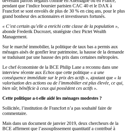
devenant parfois négatifs comme en Allemagne ou en France,
pendant que l’indice boursier parisien CAC 40 et le DAX à
Francfort se sont envolés de plus de 30 % en cinq ans, pour le plus
grand bonheur des actionnaires et investisseurs fortunés.
« C’est certain qu’elle a enrichi cette classe de la population »
,
abonde Frederik Ducrozet, stratégiste chez Pictet Wealth
Management.
Sur le marché immobilier, la politique de taux bas a permis aux
ménages aisés de gonfler leur patrimoine, la hausse de la demande
se traduisant par une hausse des prix dans certaines métropoles.
Le chef économiste de la BCE Philip Lane a reconnu dans une
interview récente aux
Echos
que cette politique
« a une
conséquence immédiate sur le prix des actifs »
, ajoutant que
« la
valorisation des actions ou de l’immobilier est plus élevée, ce qui,
bien sûr, bénéficie à ceux qui possèdent ces actifs ».
Cette politique a-t-elle aidé les ménages modestes ?
Sollicitée, l’institution de Francfort n’a pas souhaité faire de
commentaire.
Mais dans un document de janvier 2019, deux chercheurs de la
BCE affirment que l’assouplissement quantitatif a contribué à