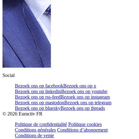
Social
Bezoek ons op facebook
Bezoek ons op x
Bezoek ons op linkedin
Bezoek ons op youtube
Bezoek ons op rss-feed
Bezoek ons op instagram
Bezoek ons op mastodon
Bezoek ons op telegram
Bezoek ons op bluesky
Bezoek ons op threads
©
2026
Euractiv FR
Politique de confidentialité
Politique cookies
Conditions générales
Conditions d’abonnement
Conditions de vente