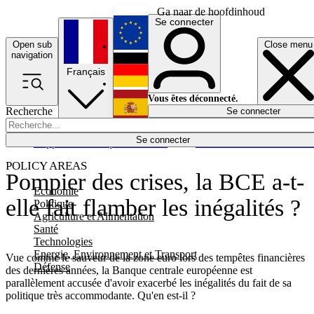
Ga naar de hoofdinhoud
Se connecter
Open sub
Close menu
English
navigation
Français
Deutsch
Vous êtes déconnecté.
Recherche
Se connecter
Español
Lumières éteintes
Se connecter
Rapporteur
Politique
Économie
Newsletters
Evénements
Em
POLICY AREAS
Pompier des crises, la BCE a-t-
Economie
elle fait flamber les inégalités ?
Politique
Agriculture et Alimentation
Santé
Technologies
Energie, Environnement et Transport
Vue comme le sauveur de la zone euro lors des tempêtes financières
Défense
des dernières années, la Banque centrale européenne est
parallèlement accusée d'avoir exacerbé les inégalités du fait de sa
politique très accommodante. Qu'en est-il ?