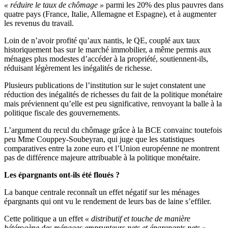
« réduire le taux de chômage »
parmi les 20% des plus pauvres dans
quatre pays (France, Italie, Allemagne et Espagne), et à augmenter
les revenus du travail.
Loin de n’avoir profité qu’aux nantis, le QE, couplé aux taux
historiquement bas sur le marché immobilier, a même permis aux
ménages plus modestes d’accéder à la propriété, soutiennent-ils,
réduisant légèrement les inégalités de richesse.
Plusieurs publications de l’institution sur le sujet constatent une
réduction des inégalités de richesses du fait de la politique monétaire
mais préviennent qu’elle est peu significative, renvoyant la balle à la
politique fiscale des gouvernements.
L’argument du recul du chômage grâce à la BCE convainc toutefois
peu Mme Couppey-Soubeyran, qui juge que les statistiques
comparatives entre la zone euro et l’Union européenne ne montrent
pas de différence majeure attribuable à la politique monétaire.
Les épargnants ont-ils été floués ?
La banque centrale reconnaît un effet négatif sur les ménages
épargnants qui ont vu le rendement de leurs bas de laine s’effiler.
Cette politique a un effet
« distributif et touche de manière
hétérogène des ménages emprunteurs nets et épargnants nets »
,