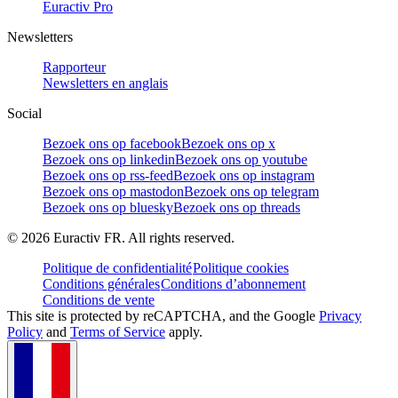
Euractiv Pro
Newsletters
Rapporteur
Newsletters en anglais
Social
Bezoek ons op facebook
Bezoek ons op x
Bezoek ons op linkedin
Bezoek ons op youtube
Bezoek ons op rss-feed
Bezoek ons op instagram
Bezoek ons op mastodon
Bezoek ons op telegram
Bezoek ons op bluesky
Bezoek ons op threads
©
2026
Euractiv FR. All rights reserved.
Politique de confidentialité
Politique cookies
Conditions générales
Conditions d’abonnement
Conditions de vente
This site is protected by reCAPTCHA, and the Google
Privacy
Policy
and
Terms of Service
apply.