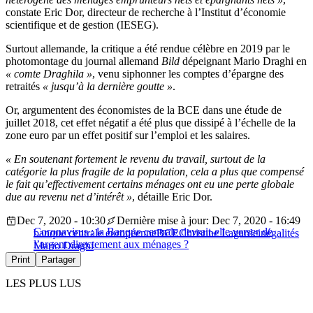
constate Eric Dor, directeur de recherche à l’Institut d’économie
scientifique et de gestion (IESEG).
Surtout allemande, la critique a été rendue célèbre en 2019 par le
photomontage du journal allemand
Bild
dépeignant Mario Draghi en
« comte Draghila »
, venu siphonner les comptes d’épargne des
retraités
« jusqu’à la dernière goutte »
.
Or, argumentent des économistes de la BCE dans une étude de
juillet 2018, cet effet négatif a été plus que dissipé à l’échelle de la
zone euro par un effet positif sur l’emploi et les salaires.
« En soutenant fortement le revenu du travail, surtout de la
catégorie la plus fragile de la population, cela a plus que compensé
le fait qu’effectivement certains ménages ont eu une perte globale
due au revenu net d’intérêt »
, détaille Eric Dor.
Dec 7, 2020 - 10:30
Dernière mise à jour: Dec 7, 2020 - 16:49
Coronavirus : la Banque centrale devrait-elle verser de
banque centrale européenne
BCE
Christine Lagarde
inégalités
l’argent directement aux ménages ?
Mario Draghi
Print
Partager
LES PLUS LUS