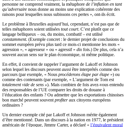
personne ne comprend vraiment, la métaphore
de l’inflation en tant
qu’adversaire
nous donne au moins une explication cohérente des
raisons pour lesquelles nous subissons ces pertes », ont-ils écrit.
Le problème à Bruxelles aujourd’hui, cependant, n’est pas que de
telles métaphores soient utilisées
tout court
. C’est plutôt que ce
langage belliqueux – ou, du moins, combatif – est utilisé
constamment
. (Exemple concret : le dernier projet de conclusions du
sommet européen prévu plus tard ce mois-ci mentionne les mots «
agression », « agresseur » ou « agressif »
dix
fois.) De plus, cela n’a
souvent aucun sens sur le plan économique, ni même politique.
En effet, il convient de rappeler l’argument de Lakoff et Johnson
selon lequel les discours peuvent
aussi
être interprétés comme des
parcours (par exemple, « Nous
procéderons
étape par étape
») ou
comme des contenants (par exemple, « L’argument de Tom est
totalement vide de sens »
). Mais combien de fois avez-vous entendu
des responsables de l’UE comparer les droits de douane à
l’éducation des enfants ? Ou admettre que les exportations chinoises
bon marché peuvent souvent
profiter
aux citoyens européens
ordinaires ?
Un dernier exemple cité par Lakoff et Johnson mérite également
d’être mentionné. Dans un discours à la nation en 1977, le président
américain de l’époque, Jimmy Carter, a déclaré «
l’équivalent moral