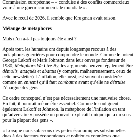
Commission européenne – « conduise à des conflits commerciaux,
voire à une guerre commerciale mondiale ».
Avec le recul de 2026, il semble que Krugman avait raison.
Mélange de métaphores
Mais n’en a-t-il pas toujours été ainsi ?
Après tout, les humains ont depuis longtemps recours à des
métaphores guerrières pour comprendre le monde. Comme le notent
George Lakoff et Mark Johnson dans leur ouvrage fondateur de
1980,
Metaphors We Live By
, les arguments peuvent également être
démolis
,
attaqués
et
abattus
(y compris, malheureusement, ceux de
cette newsletter). L’inflation, elle aussi, est souvent considérée
comme un
ennemi
qu’il faut
combattre
avant qu’elle ne
détruise
l’épargne des gens.
Ce cadre conceptuel n’est pas nécessairement une mauvaise chose.
En fait, il pourrait même être essentiel. Comme le soulignent
également Lakoff et Johnson, la métaphore de l’inflation en tant
qu’adversaire « possède un pouvoir explicatif unique qui a du sens
pour la plupart des gens ».
« Lorsque nous subissons des pertes économiques substantielles
dues à des facteurs économiques et politiques complexes que