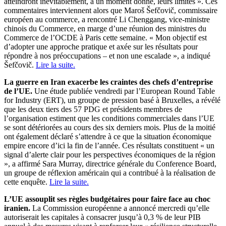
atteindront inévitablement, à un moment donné, leurs limites ». Ces
commentaires interviennent alors que Maroš Šefčovič, commissaire
européen au commerce, a rencontré Li Chenggang, vice-ministre
chinois du Commerce, en marge d’une réunion des ministres du
Commerce de l’OCDE à Paris cette semaine. « Mon objectif est
d’adopter une approche pratique et axée sur les résultats pour
répondre à nos préoccupations – et non une escalade », a indiqué
Šefčovič.
Lire la suite.
La guerre en Iran exacerbe les craintes des chefs d’entreprise
de l’UE.
Une étude publiée vendredi par l’European Round Table
for Industry (ERT), un groupe de pression basé à Bruxelles, a révélé
que les deux tiers des 57 PDG et présidents membres de
l’organisation estiment que les conditions commerciales dans l’UE
se sont détériorées au cours des six derniers mois. Plus de la moitié
ont également déclaré s’attendre à ce que la situation économique
empire encore d’ici la fin de l’année. Ces résultats constituent « un
signal d’alerte clair pour les perspectives économiques de la région
», a affirmé Sara Murray, directrice générale du Conference Board,
un groupe de réflexion américain qui a contribué à la réalisation de
cette enquête.
Lire la suite.
L’UE assouplit ses règles budgétaires pour faire face au choc
iranien.
La Commission européenne a annoncé mercredi qu’elle
autoriserait les capitales à consacrer jusqu’à 0,3 % de leur PIB