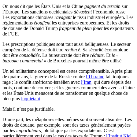
On nous dit que les États-Unis et la Chine
gagnent du terrain
sur
l’Europe. Les sanctions occidentales
dévastent
l’économie russe.
Les exportations chinoises
ravagent
le tissu industriel européen. Les
réglementations
étouffent
les entreprises européennes. Et les droits
de douane de Donald Trump
frappent de plein fouet
les exportateurs
de l’UE.
Les prescriptions politiques sont tout aussi belliqueuses. Le secteur
européen de la défense doit être
renforcé
. Sa sécurité économique
doit être
consolidée
. La bureaucratie doit être
réduite.
Et
le «
bazooka commercial »
de Bruxelles pourrait même être utilisé.
Un tel militarisme conceptuel est certes compréhensible. Après plus
de quatre ans, la guerre de la Russie contre
l’Ukraine
fait toujours
rage ; le conflit américano-israélien avec
l’Iran
, qui dure depuis des
mois, continue de couver ; et les guerres commerciales avec la Chine
et les États-Unis menacent de se transformer en quelque chose de
bien plus
inquiétant
.
Mais il n’est pas justifiable.
D’une part, les métaphores elles-mêmes sont souvent absurdes. Les
droits de douane, par exemple, sont des taxes généralement payées
par
les importateurs,
plutôt que par les exportateurs. C’est
particulièrement vrai dans le cas des taxes de Trump :
l’Institut Kiel
,