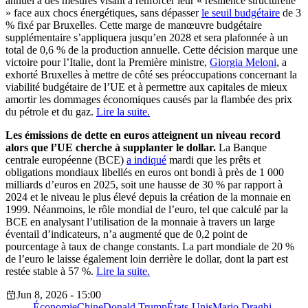
annuel à des mesures visant à renforcer leur « résilience structurelle
» face aux chocs énergétiques, sans dépasser
le seuil budgétaire
de 3
% fixé par Bruxelles. Cette marge de manœuvre budgétaire
supplémentaire s’appliquera jusqu’en 2028 et sera plafonnée à un
total de 0,6 % de la production annuelle. Cette décision marque une
victoire pour l’Italie, dont la Première ministre,
Giorgia Meloni
, a
exhorté Bruxelles à mettre de côté ses préoccupations concernant la
viabilité budgétaire de l’UE et à permettre aux capitales de mieux
amortir les dommages économiques causés par la flambée des prix
du pétrole et du gaz.
Lire la suite.
Les émissions de dette en euros atteignent un niveau record
alors que l’UE cherche à supplanter le dollar.
La Banque
centrale européenne (BCE)
a indiqué
mardi que les prêts et
obligations mondiaux libellés en euros ont bondi à près de 1 000
milliards d’euros en 2025, soit une hausse de 30 % par rapport à
2024 et le niveau le plus élevé depuis la création de la monnaie en
1999. Néanmoins, le rôle mondial de l’euro, tel que calculé par la
BCE en analysant l’utilisation de la monnaie à travers un large
éventail d’indicateurs, n’a augmenté que de 0,2 point de
pourcentage à taux de change constants. La part mondiale de 20 %
de l’euro le laisse également loin derrière le dollar, dont la part est
restée stable à 57 %.
Lire la suite.
Jun 8, 2026 - 15:00
Économie
Chine
Donald Trump
États-Unis
Mario Draghi