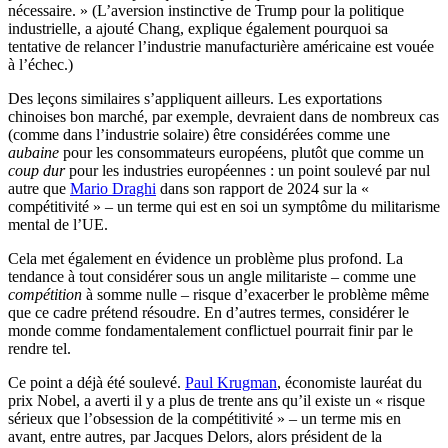
nécessaire. » (L’aversion instinctive de Trump pour la politique
industrielle, a ajouté Chang, explique également pourquoi sa
tentative de relancer l’industrie manufacturière américaine est vouée
à l’échec.)
Des leçons similaires s’appliquent ailleurs. Les exportations
chinoises bon marché, par exemple, devraient dans de nombreux cas
(comme dans l’industrie solaire) être considérées comme une
aubaine
pour les consommateurs européens, plutôt que comme un
coup dur
pour les industries européennes : un point soulevé par nul
autre que
Mario Draghi
dans son rapport de 2024 sur la «
compétitivité » – un terme qui est en soi un symptôme du militarisme
mental de l’UE.
Cela met également en évidence un problème plus profond. La
tendance à tout considérer sous un angle militariste – comme une
compétition
à somme nulle
–
risque d’exacerber le problème même
que ce cadre prétend résoudre. En d’autres termes, considérer le
monde comme fondamentalement conflictuel pourrait finir par le
rendre tel.
Ce point a déjà été soulevé.
Paul Krugman
, économiste lauréat du
prix Nobel, a averti il y a plus de trente ans qu’il existe un « risque
sérieux que l’obsession de la compétitivité » – un terme mis en
avant, entre autres, par Jacques Delors, alors président de la