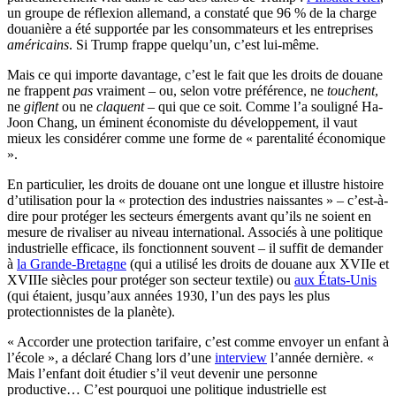
un groupe de réflexion allemand, a constaté que 96 % de la charge
douanière a été supportée par les consommateurs et les entreprises
américains
. Si Trump frappe quelqu’un, c’est lui-même.
Mais ce qui importe davantage, c’est le fait que les droits de douane
ne frappent
pas
vraiment – ou, selon votre préférence, ne
touchent
,
ne
giflent
ou ne
claquent
– qui que ce soit. Comme l’a souligné Ha-
Joon Chang, un éminent économiste du développement, il vaut
mieux les considérer comme une forme de « parentalité économique
».
En particulier, les droits de douane ont une longue et illustre histoire
d’utilisation pour la « protection des industries naissantes » – c’est-à-
dire pour protéger les secteurs émergents avant qu’ils ne soient en
mesure de rivaliser au niveau international. Associés à une politique
industrielle efficace, ils fonctionnent souvent – il suffit de demander
à
la Grande-Bretagne
(qui a utilisé les droits de douane aux XVIIe et
XVIIIe siècles pour protéger son secteur textile) ou
aux États-Unis
(qui étaient, jusqu’aux années 1930, l’un des pays les plus
protectionnistes de la planète).
« Accorder une protection tarifaire, c’est comme envoyer un enfant à
l’école », a déclaré Chang lors d’une
interview
l’année dernière. «
Mais l’enfant doit étudier s’il veut devenir une personne
productive… C’est pourquoi une politique industrielle est