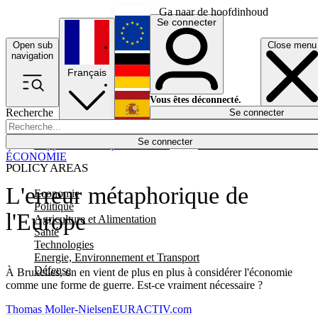
Ga naar de hoofdinhoud
Se connecter
Open sub
Close menu
English
navigation
Français
Deutsch
Vous êtes déconnecté.
Recherche
Se connecter
Español
Lumières éteintes
Se connecter
Rapporteur
Politique
Économie
Newsletters
Evénements
Em
ÉCONOMIE
POLICY AREAS
L'erreur métaphorique de
Economie
Politique
l'Europe
Agriculture et Alimentation
Santé
Technologies
Energie, Environnement et Transport
Défense
À Bruxelles, on en vient de plus en plus à considérer l'économie
comme une forme de guerre. Est-ce vraiment nécessaire ?
Thomas Moller-Nielsen
EURACTIV.com