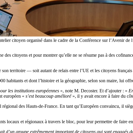
 atelier citoyen organisé dans le cadre de la Conférence sur l’Avenir de
e des citoyens et pour montrer qu’elle ne se résume pas à des cofinanc
n territoire — soit autant de relais entre l’UE et les citoyens français
0 habitants et dont l’histoire et la géographie, selon son maire, lui offr
pour les institutions européennes
», note M. Decoster. Et d’ajouter : «
En
ent européen «
s’est beaucoup amélioré
», il y avait encore à faire du cô
il régional des Hauts-de-France. En tant qu’Européen convaincu, il si
ts locaux et régionaux à travers le bloc, pour leur permettre de faire e
agit d’un groupe extrêmement important de citoyens qui sont engagés dan