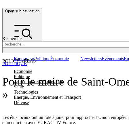
Open sub navigation
Recherche
Rapporteur
Politique
Économie
Newsletters
Evénements
Em
POLICY AREAS
POLITIQUE
Economie
Politique
Pour le maire de Saint-Omer
Agriculture et Alimentation
Santé
»
Technologies
Energie, Environnement et Transport
Défense
Les élus locaux ont un rôle à jouer pour rapprocher l'Union européenn
d'un entretien avec EURACTIV France.