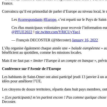
France.
Convaincu qu’il est primordial de parler d’Europe au niveau local, le
Les
#correspondants
#Europe
, c’est reparti sur le Pays de Sain
Ces élus municipaux volontaires pour recevoir l’information eur
@PFUE2022
!
pic.twitter.com/YRlCUyYao1
— François DECOSTER (@fdecoster)
January 16, 2022
L’élu organise également chaque année une «
balade européenne
» au
bénéficient au quotidien, comme les missions locales.
Mais il ne faut pas «
limiter l’Europe à un compte en banque
», prévi
Conférence sur l’Avenir de l’Europe
Les habitants de Saint-Omer ont ainsi participé jeudi 13 janvier à un 
idées pour améliorer l’UE.
Les citoyens de douze territoires, répartis dans huit pays membres, ont
«
[Les participants] m’en parlent encore ! Pas comme quelque chose
Decoster.