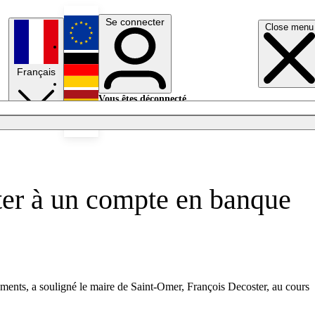
Se connecter
Close menu
English
Français
Deutsch
Vous êtes déconnecté.
Se connecter
Español
Lumières éteintes
iter à un compte en banque
ements, a souligné le maire de Saint-Omer, François Decoster, au cours