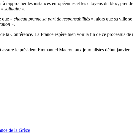
r à rapprocher les instances européennes et les citoyens du bloc, prendr
s «
solidaire
».
té que «
chacun prenne sa part de responsabilités
», alors que sa ville s
ration
».
 de la Conférence. La France espère bien voir la fin de ce processus de
t assuré le président Emmanuel Macron aux journalistes début janvier.
tance de la Grèce