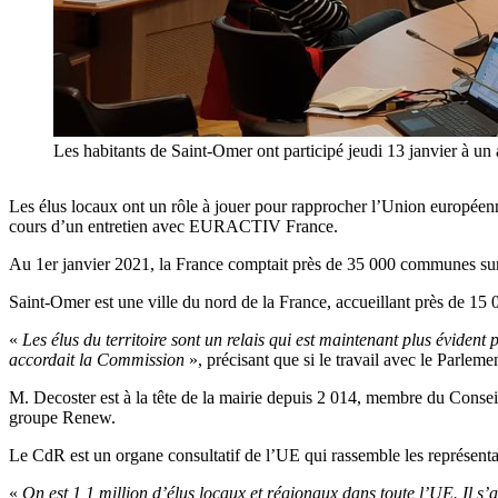
Les habitants de Saint-Omer ont participé jeudi 13 janvier à un
Les élus locaux ont un rôle à jouer pour rapprocher l’Union européenn
cours d’un entretien avec EURACTIV France.
Au 1er janvier 2021, la France comptait près de 35 000 communes sur so
Saint-Omer est une ville du nord de la France, accueillant près de 15 00
«
Les élus du territoire sont un relais qui est maintenant plus évident 
accordait la Commission
», précisant que si le travail avec le Parlem
M. Decoster est à la tête de la mairie depuis 2 014, membre du Conse
groupe Renew.
Le CdR est un organe consultatif de l’UE qui rassemble les représentan
«
On est 1,1 million d’élus locaux et régionaux dans toute l’UE. Il s’