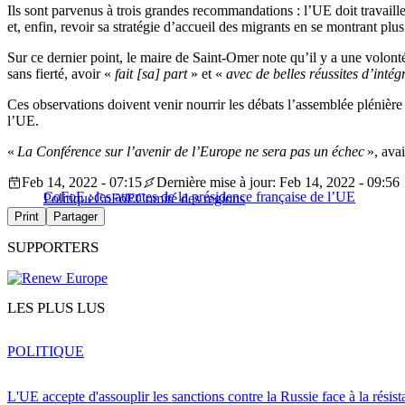
Ils sont parvenus à trois grandes recommandations : l’UE doit travaille
et, enfin, revoir sa stratégie d’accueil des migrants en se montrant plu
Sur ce dernier point, le maire de Saint-Omer note qu’il y a une volon
sans fierté, avoir «
fait [sa] part
» et «
avec de belles réussites d’intég
Ces observations doivent venir nourrir les débats l’assemblée plénière
l’UE.
«
La Conférence sur l’avenir de l’Europe ne sera pas un échec
», avai
Feb 14, 2022 - 07:15
Dernière mise à jour: Feb 14, 2022 - 09:56
CoFoE : les attentes de la présidence française de l’UE
Politique
CoFoE
Comité des regions
Print
Partager
SUPPORTERS
LES PLUS LUS
POLITIQUE
L'UE accepte d'assouplir les sanctions contre la Russie face à la résis