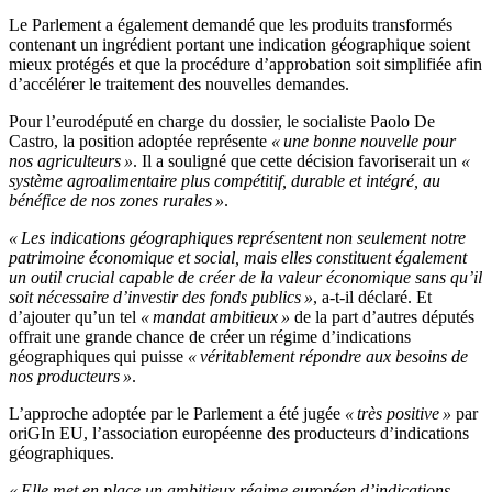
Le Parlement a également demandé que les produits transformés
contenant un ingrédient portant une indication géographique soient
mieux protégés et que la procédure d’approbation soit simplifiée afin
d’accélérer le traitement des nouvelles demandes.
Pour l’eurodéputé en charge du dossier, le socialiste Paolo De
Castro, la position adoptée représente
« une bonne nouvelle pour
nos agriculteurs »
. Il a souligné que cette décision favoriserait un
«
système agroalimentaire plus compétitif, durable et intégré, au
bénéfice de nos zones rurales »
.
« Les indications géographiques représentent non seulement notre
patrimoine économique et social, mais elles constituent également
un outil crucial capable de créer de la valeur économique sans qu’il
soit nécessaire d’investir des fonds publics »
, a-t-il déclaré. Et
d’ajouter qu’un tel
« mandat ambitieux »
de la part d’autres députés
offrait une grande chance de créer un régime d’indications
géographiques qui puisse
« véritablement répondre aux besoins de
nos producteurs »
.
L’approche adoptée par le Parlement a été jugée
« très positive »
par
oriGIn EU, l’association européenne des producteurs d’indications
géographiques.
« Elle met en place un ambitieux régime européen d’indications