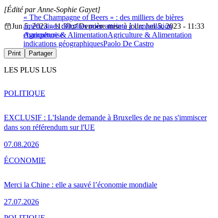
[Édité par Anne-Sophie Gayet]
« The Champagne of Beers » : des milliers de bières
Jun 5, 2023 - 11:30
américaines détruites pour atteinte à l’appellation
Dernière mise à jour: Jun 5, 2023 - 11:33
champenoise
Agriculture & Alimentation
Agriculture & Alimentation
indications géographiques
Paolo De Castro
Print
Partager
LES PLUS LUS
POLITIQUE
EXCLUSIF : L'Islande demande à Bruxelles de ne pas s'immiscer
dans son référendum sur l'UE
07.08.2026
ÉCONOMIE
Merci la Chine : elle a sauvé l’économie mondiale
27.07.2026
POLITIQUE