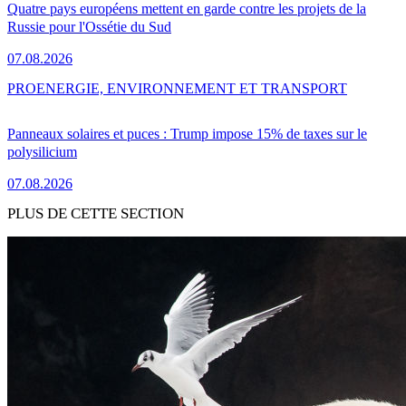
Quatre pays européens mettent en garde contre les projets de la
Russie pour l'Ossétie du Sud
07.08.2026
PRO
ENERGIE, ENVIRONNEMENT ET TRANSPORT
Panneaux solaires et puces : Trump impose 15% de taxes sur le
polysilicium
07.08.2026
PLUS DE CETTE SECTION