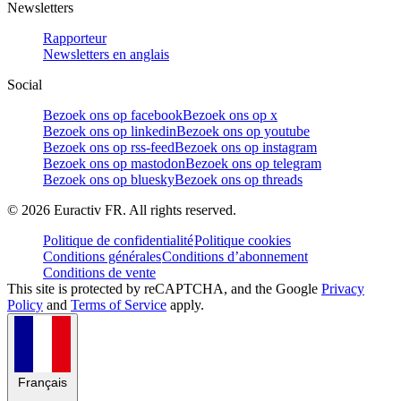
Newsletters
Rapporteur
Newsletters en anglais
Social
Bezoek ons op facebook
Bezoek ons op x
Bezoek ons op linkedin
Bezoek ons op youtube
Bezoek ons op rss-feed
Bezoek ons op instagram
Bezoek ons op mastodon
Bezoek ons op telegram
Bezoek ons op bluesky
Bezoek ons op threads
©
2026
Euractiv FR. All rights reserved.
Politique de confidentialité
Politique cookies
Conditions générales
Conditions d’abonnement
Conditions de vente
This site is protected by reCAPTCHA, and the Google
Privacy
Policy
and
Terms of Service
apply.
Français