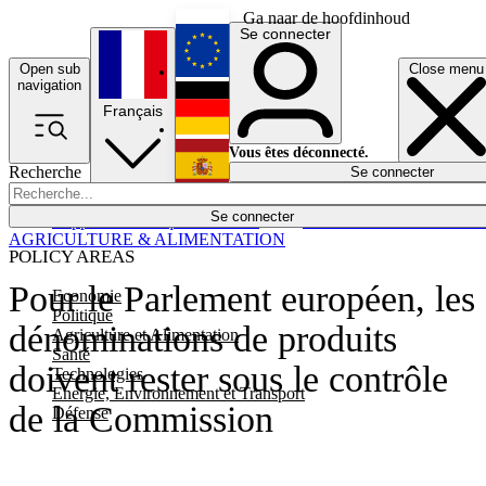
Ga naar de hoofdinhoud
Se connecter
Open sub
Close menu
English
navigation
Français
Deutsch
Vous êtes déconnecté.
Recherche
Se connecter
Español
Lumières éteintes
Se connecter
Rapporteur
Politique
Économie
Newsletters
Evénements
Em
AGRICULTURE & ALIMENTATION
POLICY AREAS
Pour le Parlement européen, les
Economie
Politique
dénominations de produits
Agriculture et Alimentation
Santé
doivent rester sous le contrôle
Technologies
Energie, Environnement et Transport
de la Commission
Défense