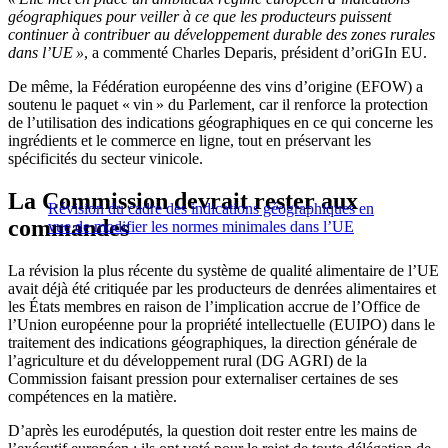
géographiques pour veiller à ce que les producteurs puissent
continuer à contribuer au développement durable des zones rurales
dans l’UE »
, a commenté Charles Deparis, président d’oriGIn EU.
De même, la Fédération européenne des vins d’origine (EFOW) a
soutenu le paquet « vin » du Parlement, car il renforce la protection
de l’utilisation des indications géographiques en ce qui concerne les
ingrédients et le commerce en ligne, tout en préservant les
spécificités du secteur vinicole.
La Commission devrait rester aux
Révision du cadre des indications géographiques en
commandes
vue de modifier les normes minimales dans l’UE
La révision la plus récente du système de qualité alimentaire de l’UE
avait déjà été critiquée par les producteurs de denrées alimentaires et
les États membres en raison de l’implication accrue de l’Office de
l’Union européenne pour la propriété intellectuelle (EUIPO) dans le
traitement des indications géographiques, la direction générale de
l’agriculture et du développement rural (DG AGRI) de la
Commission faisant pression pour externaliser certaines de ses
compétences en la matière.
D’après les eurodéputés, la question doit rester entre les mains de