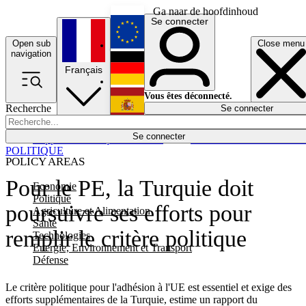
Ga naar de hoofdinhoud
Se connecter
Open sub
Close menu
English
navigation
Français
Deutsch
Vous êtes déconnecté.
Recherche
Se connecter
Español
Lumières éteintes
Se connecter
Rapporteur
Politique
Économie
Newsletters
Evénements
Em
POLITIQUE
POLICY AREAS
Pour le PE, la Turquie doit
Economie
Politique
poursuivre ses efforts pour
Agriculture et Alimentation
Santé
remplir le critère politique
Technologies
Energie, Environnement et Transport
Défense
Le critère politique pour l'adhésion à l'UE est essentiel et exige des
efforts supplémentaires de la Turquie, estime un rapport du