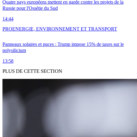
Quatre pays européens mettent en garde contre les projets de la
Russie pour l'Ossétie du Sud
14:44
PRO
ENERGIE, ENVIRONNEMENT ET TRANSPORT
Panneaux solaires et puces : Trump impose 15% de taxes sur le
polysilicium
13:58
PLUS DE CETTE SECTION