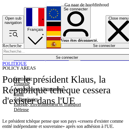
Ga naar de hoofdinhoud
Se connecter
Open sub
Close menu
English
navigation
Français
Deutsch
Vous êtes déconnecté.
Recherche
Se connecter
Español
Lumières éteintes
Se connecter
Rapporteur
Politique
Économie
Newsletters
Evénements
Em
POLITIQUE
POLICY AREAS
Pour le président Klaus, la
Economie
Politique
République tchèque cessera
Agriculture et Alimentation
Santé
d'exister dans l'UE
Technologies
Energie, Environnement et Transport
Défense
Le président tchèque pense que son pays «cessera d'exister comme
entité indépendante et souveraine» après son adhésion à l'UE.