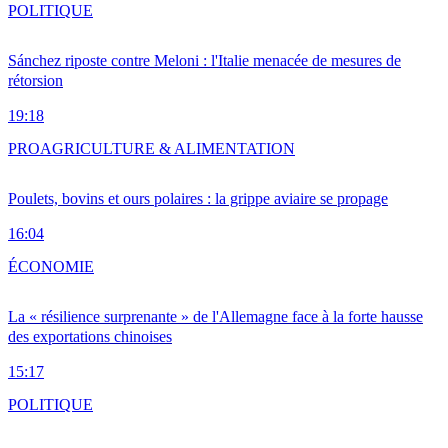
POLITIQUE
Sánchez riposte contre Meloni : l'Italie menacée de mesures de
rétorsion
19:18
PRO
AGRICULTURE & ALIMENTATION
Poulets, bovins et ours polaires : la grippe aviaire se propage
16:04
ÉCONOMIE
La « résilience surprenante » de l'Allemagne face à la forte hausse
des exportations chinoises
15:17
POLITIQUE