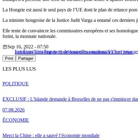
La Hongrie est aussi le seul pays de l’UE dont le plan de relance post-
La ministre hongroise de la Justice Judit Varga a entamé ces derniers 
Elle tente de convaincre les commissaires européens et ses homologues
forint, la monnaie nationale.
Sep 16, 2022 - 07:50
Les États-Unis imposent de nouvelles sanctions à l’Iran pour ses
Politique
Chine
État de droit
Hongrie
International
Victor Orban
Print
Partager
LES PLUS LUS
POLITIQUE
EXCLUSIF : L'Islande demande à Bruxelles de ne pas s'immiscer dan
07.08.2026
ÉCONOMIE
Merci la Chine : elle a sauvé l’économie mondiale