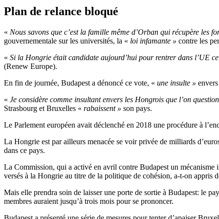
Plan de relance bloqué
«
Nous savons que c’est la famille même d’Orban qui récupère les fo
gouvernementale sur les universités, la «
loi infamante »
contre les p
«
Si la Hongrie était candidate aujourd’hui pour rentrer dans l’UE ce ne
(Renew Europe).
En fin de journée, Budapest a dénoncé ce vote, «
une insulte »
envers 
«
Je considère comme insultant envers les Hongrois que l’on question
Strasbourg et Bruxelles «
rabaissent »
son pays.
Le Parlement européen avait déclenché en 2018 une procédure à l’encon
La Hongrie est par ailleurs menacée se voir privée de milliards d’euro
dans ce pays.
La Commission, qui a activé en avril contre Budapest un mécanisme in
versés à la Hongrie au titre de la politique de cohésion, a-t-on appris
Mais elle prendra soin de laisser une porte de sortie à Budapest: le pa
membres auraient jusqu’à trois mois pour se prononcer.
Budapest a présenté une série de mesures pour tenter d’apaiser Bruxel