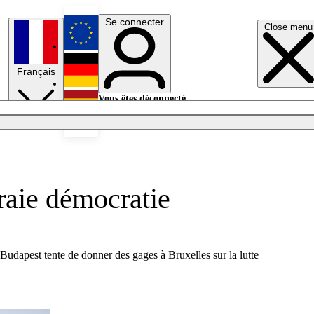
Se connecter
Close menu
English
Français
Deutsch
Vous êtes déconnecté.
Se connecter
Español
Lumières éteintes
vraie démocratie
udapest tente de donner des gages à Bruxelles sur la lutte