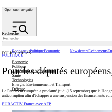
Open sub navigation
Recherche
Rapporteur
Politique
Économie
Newsletters
Evénements
Em
POLICY AREAS
POLITIQUE
Economie
Politique
Pour les députés européens,
Agriculture et Alimentation
Santé
Technologies
Energie, Environnement et Transport
Défense
Le Parlement européen a proclamé jeudi (15 septembre) que la Hongrie
anticorruption afin d'échapper à une suspension des financements eur
EURACTIV France avec AFP