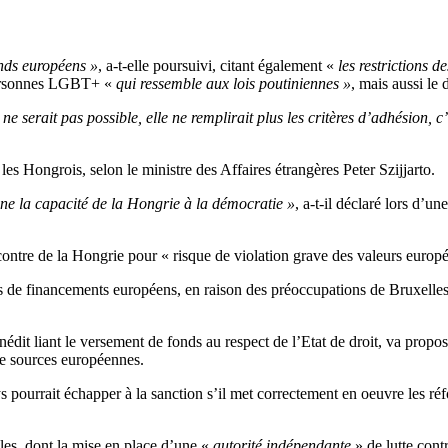
nds européens »
, a-t-elle poursuivi, citant également «
les restrictions d
ersonnes LGBT+ «
qui ressemble aux lois poutiniennes »
, mais aussi le
 serait pas possible, elle ne remplirait plus les critères d’adhésion, c’e
les Hongrois, selon le ministre des Affaires étrangères Peter Szijjarto.
ne la capacité de la Hongrie à la démocratie »
, a-t-il déclaré lors d’
tre de la Hongrie pour « risque de violation grave des valeurs europée
s de financements européens, en raison des préoccupations de Bruxelles 
édit liant le versement de fonds au respect de l’Etat de droit, va prop
 de sources européennes.
ys pourrait échapper à la sanction s’il met correctement en oeuvre les r
les, dont la mise en place d’une «
autorité indépendante
» de lutte contr