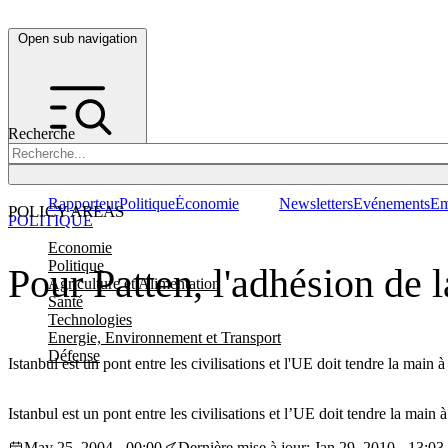
Open sub navigation
Recherche
Rapporteur
Politique
Économie
Newsletters
Evénements
Em
POLICY AREAS
POLITIQUE
Economie
Politique
Pour Patten, l'adhésion de 
Agriculture et Alimentation
Santé
Technologies
Energie, Environnement et Transport
Défense
Istanbul est un pont entre les civilisations et l'UE doit tendre la main 
Istanbul est un pont entre les civilisations et l’UE doit tendre la main
May 25, 2004 - 00:00
Dernière mise à jour: Jan 29, 2010 - 13:03