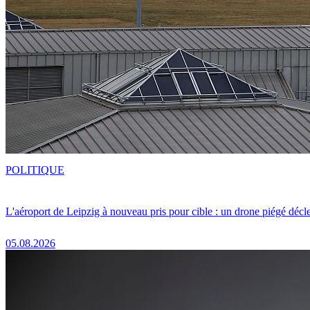
POLITIQUE
L'aéroport de Leipzig à nouveau pris pour cible : un drone piégé décle
05.08.2026