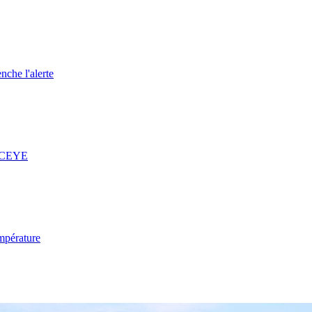
nche l'alerte
 ICEYE
mpérature