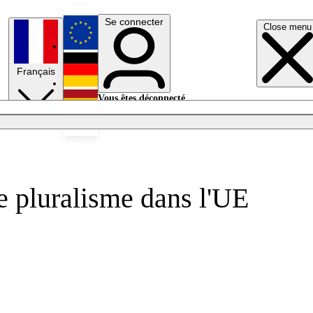
Se connecter
Close menu
English
Français
Deutsch
Vous êtes déconnecté.
Se connecter
Español
Lumières éteintes
le pluralisme dans l'UE