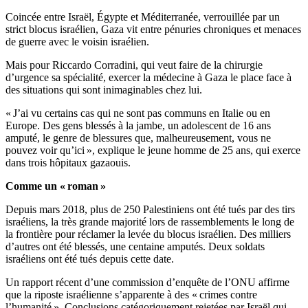
Coincée entre Israël, Égypte et Méditerranée, verrouillée par un
strict blocus israélien, Gaza vit entre pénuries chroniques et menaces
de guerre avec le voisin israélien.
Mais pour Riccardo Corradini, qui veut faire de la chirurgie
d’urgence sa spécialité, exercer la médecine à Gaza le place face à
des situations qui sont inimaginables chez lui.
« J’ai vu certains cas qui ne sont pas communs en Italie ou en
Europe. Des gens blessés à la jambe, un adolescent de 16 ans
amputé, le genre de blessures que, malheureusement, vous ne
pouvez voir qu’ici », explique le jeune homme de 25 ans, qui exerce
dans trois hôpitaux gazaouis.
Comme un « roman »
Depuis mars 2018, plus de 250 Palestiniens ont été tués par des tirs
israéliens, la très grande majorité lors de rassemblements le long de
la frontière pour réclamer la levée du blocus israélien. Des milliers
d’autres ont été blessés, une centaine amputés. Deux soldats
israéliens ont été tués depuis cette date.
Un rapport récent d’une commission d’enquête de l’ONU affirme
que la riposte israélienne s’apparente à des « crimes contre
l’humanité ». Conclusions catégoriquement rejetées par Israël qui