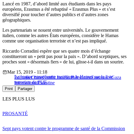
Lancé en 1987, d’abord limité aux étudiants dans les pays
européens, Erasmus a été rebaptisé « Erasmus Plus » et s’est
diversifié pour toucher d’autres publics et d’autres zones
géographiques.
Les partenariats se nouent entre universités. Le gouvernement
italien, comme les autres États européens, considère le Hamas
comme une organisation terroriste et n’est pas impliqué.
Riccardo Corradini espère que ses quatre mois d’échange
constitueront un « petit pas pour la paix ». D’abord sceptiques, ses
proches sont « désormais fiers » de lui, glisse-t-il dans un sourire.
Mar 15, 2019 - 11:18
La justice européenne maintient le Hamas sur la liste
Politique
Chine
Conflit Israélo-Palestinien
Erasmus +
Gaza
terroriste de l’UE
International
Palestine
Print
Partager
LES PLUS LUS
PRO
SANTÉ
Sept pays votent contre le programme de santé de la Commission