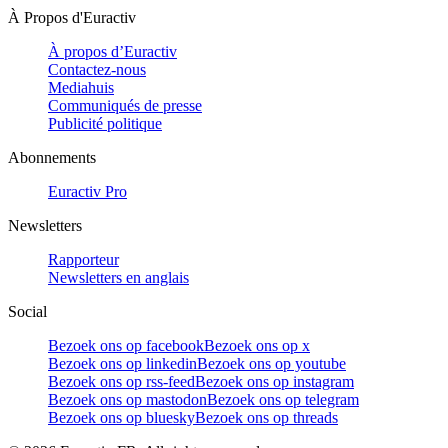
À Propos d'Euractiv
À propos d’Euractiv
Contactez-nous
Mediahuis
Communiqués de presse
Publicité politique
Abonnements
Euractiv Pro
Newsletters
Rapporteur
Newsletters en anglais
Social
Bezoek ons op facebook
Bezoek ons op x
Bezoek ons op linkedin
Bezoek ons op youtube
Bezoek ons op rss-feed
Bezoek ons op instagram
Bezoek ons op mastodon
Bezoek ons op telegram
Bezoek ons op bluesky
Bezoek ons op threads