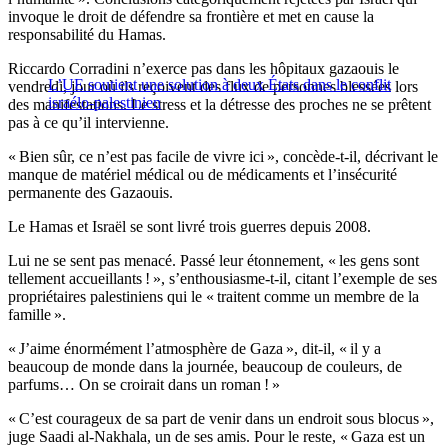
invoque le droit de défendre sa frontière et met en cause la
responsabilité du Hamas.
Riccardo Corradini n’exerce pas dans les hôpitaux gazaouis le
L’UE soutient une solution à deux États dans le conflit
vendredi, jour où ils reçoivent des flux de personnes blessées lors
israélo-palestinien
des manifestations. Le stress et la détresse des proches ne se prêtent
pas à ce qu’il intervienne.
« Bien sûr, ce n’est pas facile de vivre ici », concède-t-il, décrivant le
manque de matériel médical ou de médicaments et l’insécurité
permanente des Gazaouis.
Le Hamas et Israël se sont livré trois guerres depuis 2008.
Lui ne se sent pas menacé. Passé leur étonnement, « les gens sont
tellement accueillants ! », s’enthousiasme-t-il, citant l’exemple de ses
propriétaires palestiniens qui le « traitent comme un membre de la
famille ».
« J’aime énormément l’atmosphère de Gaza », dit-il, « il y a
beaucoup de monde dans la journée, beaucoup de couleurs, de
parfums… On se croirait dans un roman ! »
« C’est courageux de sa part de venir dans un endroit sous blocus »,
juge Saadi al-Nakhala, un de ses amis. Pour le reste, « Gaza est un