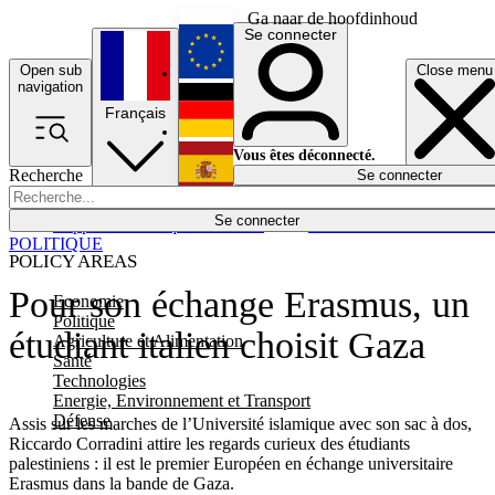
Ga naar de hoofdinhoud
Se connecter
Open sub
Close menu
English
navigation
Français
Deutsch
Vous êtes déconnecté.
Recherche
Se connecter
Español
Lumières éteintes
Se connecter
Rapporteur
Politique
Économie
Newsletters
Evénements
Em
POLITIQUE
POLICY AREAS
Pour son échange Erasmus, un
Economie
Politique
étudiant italien choisit Gaza
Agriculture et Alimentation
Santé
Technologies
Energie, Environnement et Transport
Défense
Assis sur les marches de l’Université islamique avec son sac à dos,
Riccardo Corradini attire les regards curieux des étudiants
palestiniens : il est le premier Européen en échange universitaire
Erasmus dans la bande de Gaza.