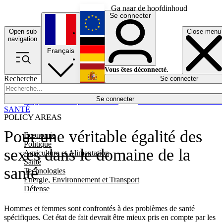
Ga naar de hoofdinhoud
Se connecter
Open sub
Close menu
English
navigation
Français
Deutsch
Vous êtes déconnecté.
Recherche
Se connecter
Español
Lumières éteintes
Se connecter
Rapporteur
Politique
Économie
Newsletters
Evénements
Em
SANTÉ
POLICY AREAS
Pour une véritable égalité des
Economie
Politique
sexes dans le domaine de la
Agriculture et Alimentation
Santé
santé
Technologies
Energie, Environnement et Transport
Défense
Hommes et femmes sont confrontés à des problèmes de santé
spécifiques. Cet état de fait devrait être mieux pris en compte par les