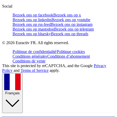
Social
Bezoek ons op facebook
Bezoek ons op x
Bezoek ons op linkedin
Bezoek ons op youtube
Bezoek ons op rss-feed
Bezoek ons op instagram
Bezoek ons op mastodon
Bezoek ons op telegram
Bezoek ons op bluesky
Bezoek ons op threads
©
2026
Euractiv FR. All rights reserved.
Politique de confidentialité
Politique cookies
Conditions générales
Conditions d’abonnement
Conditions de vente
This site is protected by reCAPTCHA, and the Google
Privacy
Policy
and
Terms of Service
apply.
Français