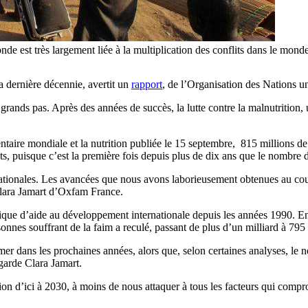
de est très largement liée à la multiplication des conflits dans le monde
 dernière décennie, avertit un
rapport
, de l’Organisation des Nations un
grands pas. Après des années de succès, la lutte contre la malnutrition
ntaire mondiale et la nutrition publiée le 15 septembre, 815 millions d
nts, puisque c’est la première fois depuis plus de dix ans que le nombre
rnationales. Les avancées que nous avons laborieusement obtenues au co
 Clara Jamart d’Oxfam France.
litique d’aide au développement internationale depuis les années 1990. 
onnes souffrant de la faim a reculé, passant de plus d’un milliard à 795
mer dans les prochaines années, alors que, selon certaines analyses, le 
garde Clara Jamart.
on d’ici à 2030, à moins de nous attaquer à tous les facteurs qui comprome