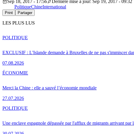
Sep 18, 2017 - 17:56
Dernière mise à jour: Sep 19, 2017 - 09:32
Politique
Chine
International
Print
Partager
LES PLUS LUS
POLITIQUE
EXCLUSIF : L'Islande demande à Bruxelles de ne pas s'immiscer dan
07.08.2026
ÉCONOMIE
Merci la Chine : elle a sauvé l’économie mondiale
27.07.2026
POLITIQUE
Une enclave espagnole dépassée par l'afflux de migrants arrivant par 
30.07.2026