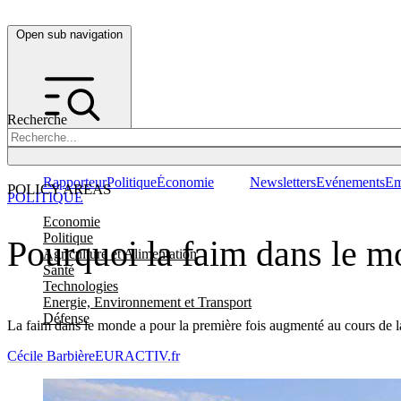
Open sub navigation
Recherche
Rapporteur
Politique
Économie
Newsletters
Evénements
Em
POLICY AREAS
POLITIQUE
Economie
Politique
Pourquoi la faim dans le m
Agriculture et Alimentation
Santé
Technologies
Energie, Environnement et Transport
Défense
La faim dans le monde a pour la première fois augmenté au cours de la
Cécile Barbière
EURACTIV.fr