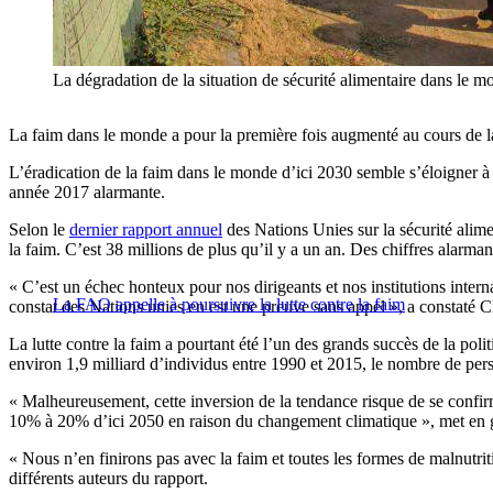
La dégradation de la situation de sécurité alimentaire dans le mon
La faim dans le monde a pour la première fois augmenté au cours de la
L’éradication de la faim dans le monde d’ici 2030 semble s’éloigner à 
année 2017 alarmante.
Selon le
dernier rapport annuel
des Nations Unies sur la sécurité alime
la faim. C’est 38 millions de plus qu’il y a un an. Des chiffres alarma
« C’est un échec honteux pour nos dirigeants et nos institutions inte
La FAO appelle à poursuivre la lutte contre la faim
constat des Nations unies en est une preuve sans appel », a constaté
La lutte contre la faim a pourtant été l’un des grands succès de la po
environ 1,9 milliard d’individus entre 1990 et 2015, le nombre de pers
« Malheureusement, cette inversion de la tendance risque de se confir
10% à 20% d’ici 2050 en raison du changement climatique », met en 
« Nous n’en finirons pas avec la faim et toutes les formes de malnutriti
différents auteurs du rapport.