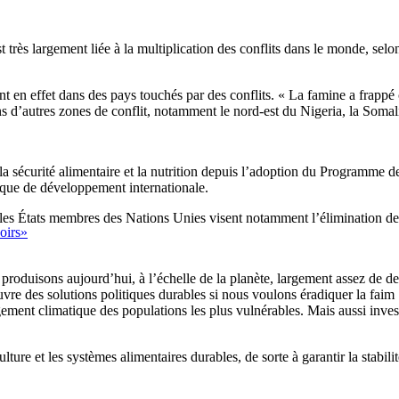
t très largement liée à la multiplication des conflits dans le monde, se
ent en effet dans des pays touchés par des conflits. « La famine a frapp
ans d’autres zones de conflit, notamment le nord-est du Nigeria, la Som
la sécurité alimentaire et la nutrition depuis l’adoption du Programme 
itique de développement internationale.
s États membres des Nations Unies visent notamment l’élimination de la
oirs»
roduisons aujourd’hui, à l’échelle de la planète, largement assez de den
e des solutions politiques durables si nous voulons éradiquer la faim : 
ngement climatique des populations les plus vulnérables. Mais aussi inves
lture et les systèmes alimentaires durables, de sorte à garantir la stabil