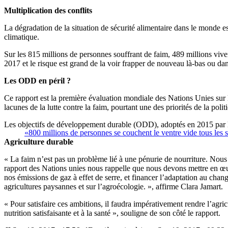
Multiplication des conflits
La dégradation de la situation de sécurité alimentaire dans le monde es
climatique.
Sur les 815 millions de personnes souffrant de faim, 489 millions viv
2017 et le risque est grand de la voir frapper de nouveau là-bas ou d
Les ODD en péril ?
Ce rapport est la première évaluation mondiale des Nations Unies sur 
lacunes de la lutte contre la faim, pourtant une des priorités de la pol
Les objectifs de développement durable (ODD), adoptés en 2015 par le
«800 millions de personnes se couchent le ventre vide tous les s
Agriculture durable
« La faim n’est pas un problème lié à une pénurie de nourriture. Nous p
rapport des Nations unies nous rappelle que nous devons mettre en œuvr
nos émissions de gaz à effet de serre, et financer l’adaptation au cha
agricultures paysannes et sur l’agroécologie. », affirme Clara Jamart.
« Pour satisfaire ces ambitions, il faudra impérativement rendre l’agricu
nutrition satisfaisante et à la santé », souligne de son côté le rapport.