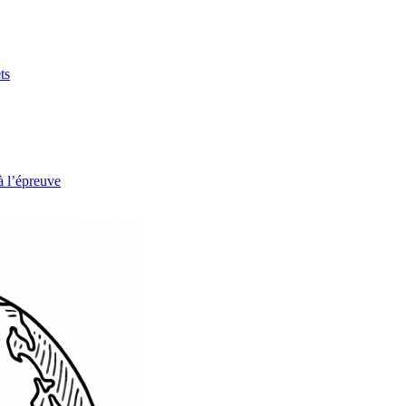
ts
à l’épreuve