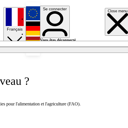
Se connecter
Close menu
English
Français
Deutsch
Vous êtes déconnecté.
Se connecter
Español
Lumières éteintes
uveau ?
ies pour l'alimentation et l'agriculture (FAO).