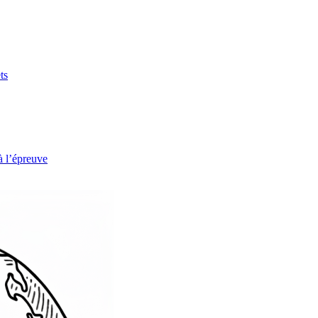
ts
à l’épreuve