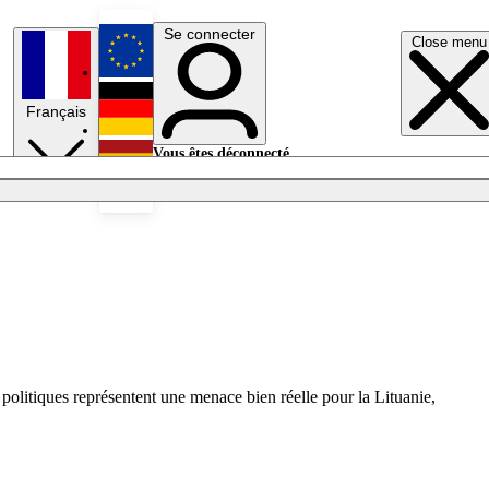
Se connecter
Close menu
English
Français
Deutsch
Vous êtes déconnecté.
Se connecter
Español
Lumières éteintes
 politiques représentent une menace bien réelle pour la Lituanie,