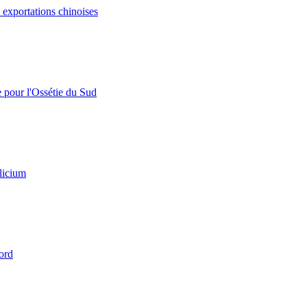
s exportations chinoises
e pour l'Ossétie du Sud
licium
ord