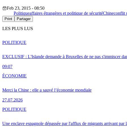
Feb 23, 2015 - 08:50
Politique
affaires étrangères et politique de sécurité
Chine
conflit
Print
Partager
LES PLUS LUS
POLITIQUE
EXCLUSIF : L'Islande demande à Bruxelles de ne pas s'immiscer dan
09:07
ÉCONOMIE
Merci la Chine : elle a sauvé l’économie mondiale
27.07.2026
POLITIQUE
Une enclave espagnole dépassée par l'afflux de migrants arrivant par 