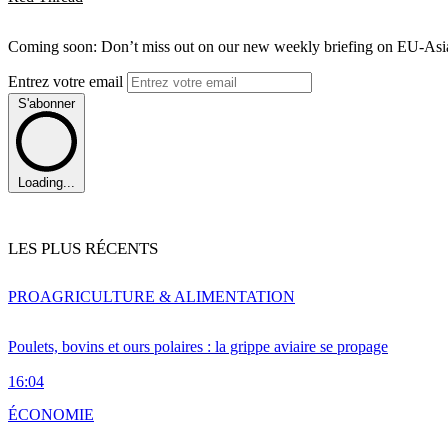
Coming soon: Don’t miss out on our new weekly briefing on EU-Asia 
Entrez votre email
S'abonner
Loading...
LES PLUS RÉCENTS
PRO
AGRICULTURE & ALIMENTATION
Poulets, bovins et ours polaires : la grippe aviaire se propage
16:04
ÉCONOMIE