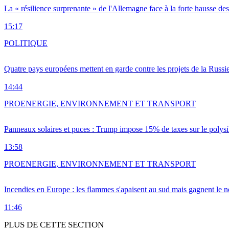
La « résilience surprenante » de l'Allemagne face à la forte hausse de
15:17
POLITIQUE
Quatre pays européens mettent en garde contre les projets de la Russi
14:44
PRO
ENERGIE, ENVIRONNEMENT ET TRANSPORT
Panneaux solaires et puces : Trump impose 15% de taxes sur le polysi
13:58
PRO
ENERGIE, ENVIRONNEMENT ET TRANSPORT
Incendies en Europe : les flammes s'apaisent au sud mais gagnent le n
11:46
PLUS DE CETTE SECTION