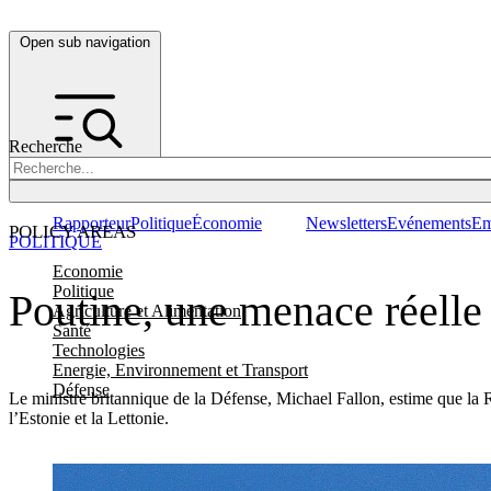
Open sub navigation
Recherche
Rapporteur
Politique
Économie
Newsletters
Evénements
Em
POLICY AREAS
POLITIQUE
Economie
Politique
Poutine, une menace réelle 
Agriculture et Alimentation
Santé
Technologies
Energie, Environnement et Transport
Défense
Le ministre britannique de la Défense, Michael Fallon, estime que la Ru
l’Estonie et la Lettonie.