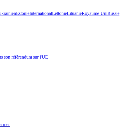
 ukrainien
Estonie
International
Lettonie
Lituanie
Royaume-Uni
Russie
s son référendum sur l'UE
la mer