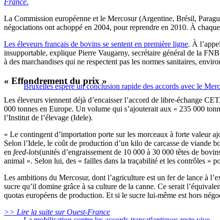
France
.
La Commission européenne et le Mercosur (Argentine, Brésil, Parag
négociations ont achoppé en 2004, pour reprendre en 2010. À chaque
Les éleveurs français de bovins se sentent en première ligne
. À l’appe
insupportable, explique Pierre Vaugarny, secrétaire général de la FNB.
à des marchandises qui ne respectent pas les normes sanitaires, envir
« Effondrement du prix »
Bruxelles espère un conclusion rapide des accords avec le Mer
Les éleveurs viennent déjà d’encaisser l’accord de libre-échange CET
000 tonnes en Europe. Un volume qui s’ajouterait aux « 235 000 ton
l’Institut de l’élevage (Idele).
« Le contingent d’importation porte sur les morceaux à forte valeur aj
Selon l’Idele, le coût de production d’un kilo de carcasse de viande b
en
feed-lots
(unités d’engraissement de 10 000 à 30 000 têtes de bovins)
animal ». Selon lui, des « failles dans la traçabilité et les contrôles »
Les ambitions du Mercosur, dont l’agriculture est un fer de lance à l’e
sucre qu’il domine grâce à sa culture de la canne. Ce serait l’équivalent
quotas européens de production. Et si le sucre lui-même est hors négoc
>> Lire la suite sur Ouest-France
La mobilisation contre les accords transatlantiques reste vive