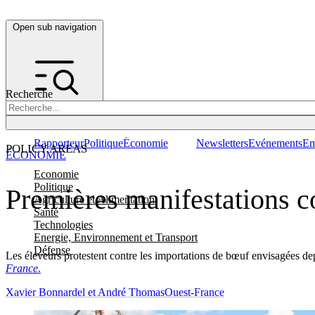
Open sub navigation
Recherche
Rapporteur
Politique
Économie
Newsletters
Evénements
Em
POLICY AREAS
ÉCONOMIE
Economie
Politique
Premières manifestations c
Agriculture et Alimentation
Santé
Technologies
Energie, Environnement et Transport
Défense
Les éleveurs protestent contre les importations de bœuf envisagées depu
France
.
Xavier Bonnardel et André Thomas
Ouest-France