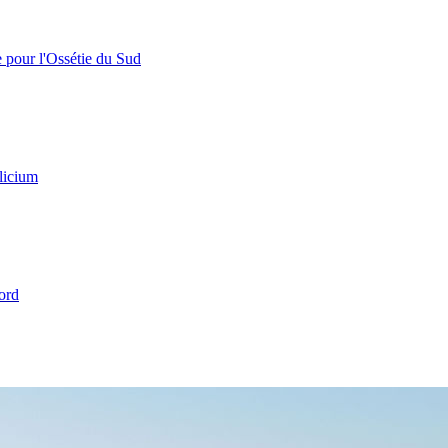
e pour l'Ossétie du Sud
licium
ord