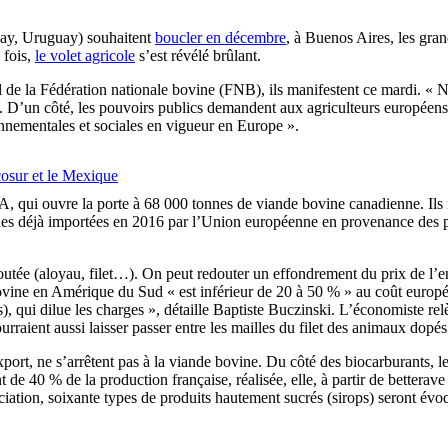
uay, Uruguay) souhaitent
boucler en décembre
, à Buenos Aires, les gran
 fois,
le volet agricole
s’est révélé brûlant.
l de la Fédération nationale bovine (FNB), ils manifestent ce mardi. «
 D’un côté, les pouvoirs publics demandent aux agriculteurs européens d
onnementales et sociales en vigueur en Europe ».
cosur et le Mexique
A, qui ouvre la porte à 68 000 tonnes de viande bovine canadienne. Ils
nes déjà importées en 2016 par l’Union européenne en provenance des 
outée (aloyau, filet…). On peut redouter un effondrement du prix de l’e
ovine en Amérique du Sud « est inférieur de 20 à 50 % » au coût europée
, qui dilue les charges », détaille Baptiste Buczinski. L’économiste relè
 pourraient aussi laisser passer entre les mailles du filet des animaux dopé
xport, ne s’arrêtent pas à la viande bovine. Du côté des biocarburants, 
 de 40 % de la production française, réalisée, elle, à partir de betterave
iation, soixante types de produits hautement sucrés (sirops) seront évo