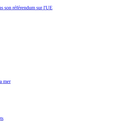
s son référendum sur l'UE
la mer
ts