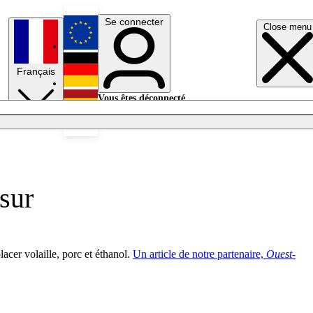
Se connecter
Close menu
English
Français
Deutsch
Vous êtes déconnecté.
Se connecter
Español
Lumières éteintes
sur
acer volaille, porc et éthanol.
Un article de notre partenaire,
Ouest-