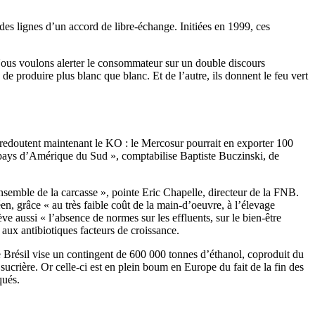
des lignes d’un accord de libre-échange. Initiées en 1999, ces
 Nous voulons alerter le consommateur sur un double discours
e produire plus blanc que blanc. Et de l’autre, ils donnent le feu vert
 redoutent maintenant le KO : le Mercosur pourrait en exporter 100
pays d’Amérique du Sud », comptabilise Baptiste Buczinski, de
nsemble de la carcasse », pointe Eric Chapelle, directeur de la FNB.
n, grâce « au très faible coût de la main-d’oeuvre, à l’élevage
ve aussi « l’absence de normes sur les effluents, sur le bien-être
s aux antibiotiques facteurs de croissance.
le Brésil vise un contingent de 600 000 tonnes d’éthanol, coproduit du
 sucrière. Or celle-ci est en plein boum en Europe du fait de la fin des
qués.