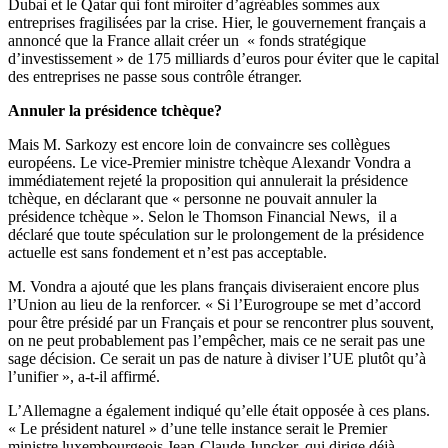
Dubai et le Qatar qui font miroiter d’agréables sommes aux
entreprises fragilisées par la crise. Hier, le gouvernement français a
annoncé que la France allait créer un « fonds stratégique
d’investissement » de 175 milliards d’euros pour éviter que le capital
des entreprises ne passe sous contrôle étranger.
Annuler la présidence tchèque?
Mais M. Sarkozy est encore loin de convaincre ses collègues
européens. Le vice-Premier ministre tchèque Alexandr Vondra a
immédiatement rejeté la proposition qui annulerait la présidence
tchèque, en déclarant que « personne ne pouvait annuler la
présidence tchèque ». Selon le Thomson Financial News, il a
déclaré que toute spéculation sur le prolongement de la présidence
actuelle est sans fondement et n’est pas acceptable.
M. Vondra a ajouté que les plans français diviseraient encore plus
l’Union au lieu de la renforcer. « Si l’Eurogroupe se met d’accord
pour être présidé par un Français et pour se rencontrer plus souvent,
on ne peut probablement pas l’empêcher, mais ce ne serait pas une
sage décision. Ce serait un pas de nature à diviser l’UE plutôt qu’à
l’unifier », a-t-il affirmé.
L’Allemagne a également indiqué qu’elle était opposée à ces plans.
« Le président naturel » d’une telle instance serait le Premier
ministre luxembourgeois Jean-Claude Juncker, qui dirige déjà