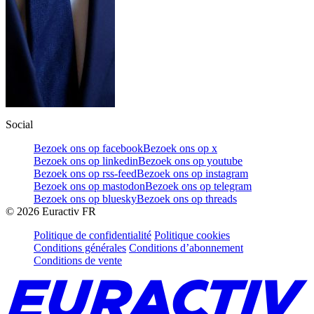
Social
Bezoek ons op facebook
Bezoek ons op x
Bezoek ons op linkedin
Bezoek ons op youtube
Bezoek ons op rss-feed
Bezoek ons op instagram
Bezoek ons op mastodon
Bezoek ons op telegram
Bezoek ons op bluesky
Bezoek ons op threads
©
2026
Euractiv FR
Politique de confidentialité
Politique cookies
Conditions générales
Conditions d’abonnement
Conditions de vente