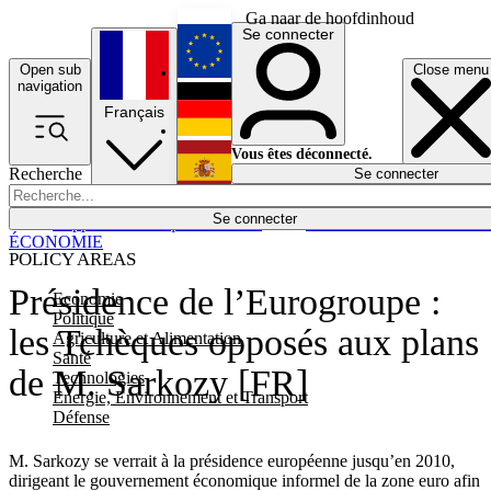
Ga naar de hoofdinhoud
Se connecter
Open sub
Close menu
English
navigation
Français
Deutsch
Vous êtes déconnecté.
Recherche
Se connecter
Español
Lumières éteintes
Se connecter
Rapporteur
Politique
Économie
Newsletters
Evénements
Em
ÉCONOMIE
POLICY AREAS
Présidence de l’Eurogroupe :
Economie
Politique
les Tchèques opposés aux plans
Agriculture et Alimentation
Santé
de M. Sarkozy [FR]
Technologies
Energie, Environnement et Transport
Défense
M. Sarkozy se verrait à la présidence européenne jusqu’en 2010,
dirigeant le gouvernement économique informel de la zone euro afin