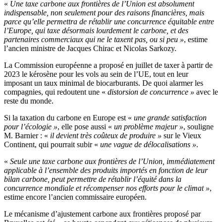
«
Une taxe carbone aux frontières de l’Union est absolument
indispensable, non seulement pour des raisons financières, mais
parce qu’elle permettra de rétablir une concurrence équitable entre
l’Europe, qui taxe désormais lourdement le carbone, et des
partenaires commerciaux qui ne le taxent pas, ou si peu »
, estime
l’ancien ministre de Jacques Chirac et Nicolas Sarkozy.
La Commission européenne a proposé en juillet de taxer à partir de
2023 le kérosène pour les vols au sein de l’UE, tout en leur
imposant un taux minimal de biocarburants. De quoi alarmer les
compagnies, qui redoutent une «
distorsion de concurrence »
avec le
reste du monde.
Si la taxation du carbone en Europe est «
une grande satisfaction
pour l’écologie »
, elle pose aussi «
un problème majeur »
, souligne
M. Barnier : «
il devient très coûteux de produire »
sur le Vieux
Continent, qui pourrait subir «
une vague de délocalisations »
.
«
Seule une taxe carbone aux frontières de l’Union, immédiatement
applicable à l’ensemble des produits importés en fonction de leur
bilan carbone, peut permettre de rétablir l’équité dans la
concurrence mondiale et récompenser nos efforts pour le climat »
,
estime encore l’ancien commissaire européen.
Le mécanisme d’ajustement carbone aux frontières proposé par