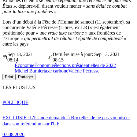
Bruxelles cet été «
se heurte cependant aux réticences de plusieurs
États »
, déplore-t-il, disant vouloir mener «
sans délai ce combat
pour la taxe aux frontières »
.
Lors d’un débat à la Fête de l’Humanité samedi (11 septembre), sa
concurrente Valérie Pécresse (Libres, ex-LR) s’est également
positionnée pour «
une vraie taxe carbone »
aux frontières de
l’Europe «
qui permettrait de rétablir l’égalité de compétitivité »
entre les pays.
Sep 13, 2021 -
Dernière mise à jour: Sep 13, 2021 -
08:14
08:15
Économie
Économie
élections présidentielles de 2022
Michel Barnier
taxe carbone
Valérie Pécresse
Print
Partager
LES PLUS LUS
POLITIQUE
EXCLUSIF : L'Islande demande à Bruxelles de ne pas s'immiscer
dans son référendum sur l'UE
07.08.2026