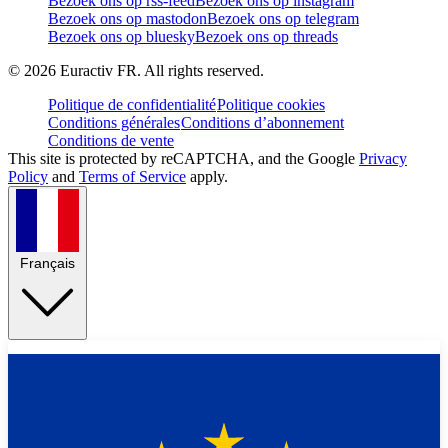
Bezoek ons op rss-feed
Bezoek ons op instagram
Bezoek ons op mastodon
Bezoek ons op telegram
Bezoek ons op bluesky
Bezoek ons op threads
©
2026
Euractiv FR. All rights reserved.
Politique de confidentialité
Politique cookies
Conditions générales
Conditions d’abonnement
Conditions de vente
This site is protected by reCAPTCHA, and the Google
Privacy
Policy
and
Terms of Service
apply.
Français