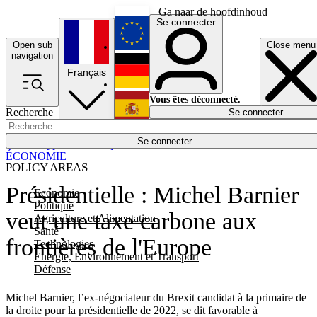
Ga naar de hoofdinhoud
Se connecter
Open sub
Close menu
English
navigation
Français
Deutsch
Vous êtes déconnecté.
Recherche
Se connecter
Español
Lumières éteintes
Se connecter
Rapporteur
Politique
Économie
Newsletters
Evénements
Em
ÉCONOMIE
POLICY AREAS
Présidentielle : Michel Barnier
Economie
Politique
veut une taxe carbone aux
Agriculture et Alimentation
Santé
frontières de l'Europe
Technologies
Energie, Environnement et Transport
Défense
Michel Barnier, l’ex-négociateur du Brexit candidat à la primaire de
la droite pour la présidentielle de 2022, se dit favorable à