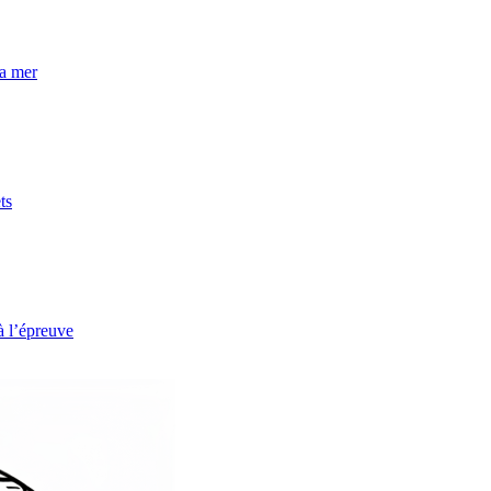
la mer
ts
à l’épreuve