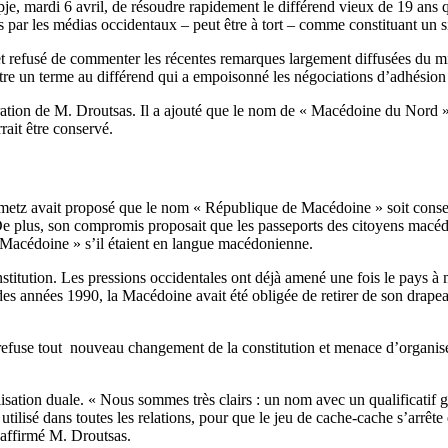
, mardi 6 avril, de résoudre rapidement le différend vieux de 19 ans 
es par les médias occidentaux – peut être à tort – comme constituant un 
t refusé de commenter les récentes remarques largement diffusées du min
re un terme au différend qui a empoisonné les négociations d’adhésion
ration de M. Droutsas. Il a ajouté que le nom de « Macédoine du Nord » d
rait être conservé.
etz avait proposé que le nom « République de Macédoine » soit conserv
s. De plus, son compromis proposait que les passeports des citoyens m
e Macédoine » s’il étaient en langue macédonienne.
nstitution. Les pressions occidentales ont déjà amené une fois le pays à m
es années 1990, la Macédoine avait été obligée de retirer de son drapeau 
fuse tout nouveau changement de la constitution et menace d’organiser u
isation duale. « Nous sommes très clairs : un nom avec un qualificatif géo
t utilisé dans toutes les relations, pour que le jeu de cache-cache s’arrê
 affirmé M. Droutsas.