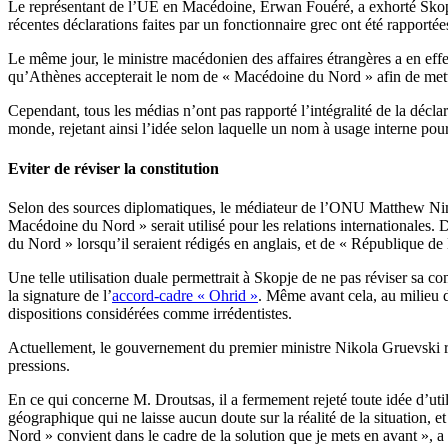
Le représentant de l’UE en Macédoine, Erwan Fouéré, a exhorté Skopje
récentes déclarations faites par un fonctionnaire grec ont été rapporté
Le même jour, le ministre macédonien des affaires étrangères a en effe
qu’Athènes accepterait le nom de « Macédoine du Nord » afin de mett
Cependant, tous les médias n’ont pas rapporté l’intégralité de la décla
monde, rejetant ainsi l’idée selon laquelle un nom à usage interne pour
Eviter de réviser la constitution
Selon des sources diplomatiques, le médiateur de l’ONU Matthew Nim
Macédoine du Nord » serait utilisé pour les relations internationale
du Nord » lorsqu’il seraient rédigés en anglais, et de « République d
Une telle utilisation duale permettrait à Skopje de ne pas réviser sa co
la signature de l’
accord-cadre « Ohrid »
. Même avant cela, au milieu d
dispositions considérées comme irrédentistes.
Actuellement, le gouvernement du premier ministre Nikola Gruevski re
pressions.
En ce qui concerne M. Droutsas, il a fermement rejeté toute idée d’util
géographique qui ne laisse aucun doute sur la réalité de la situation, e
Nord » convient dans le cadre de la solution que je mets en avant », a