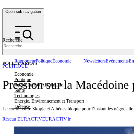
Open sub navigation
Recherche
Rapporteur
Politique
Économie
Newsletters
Evénements
Em
POLICY AREAS
POLITIQUE
Economie
Politique
Pression sur la Macédoine p
Agriculture et Alimentation
Santé
Technologies
Energie, Environnement et Transport
Défense
Le conflit entre Skopje et Athènes bloque pour l’instant les négocia
Réseau EURACTIV
EURACTIV.fr