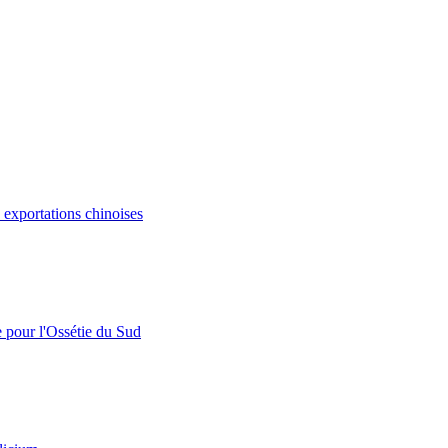
s exportations chinoises
e pour l'Ossétie du Sud