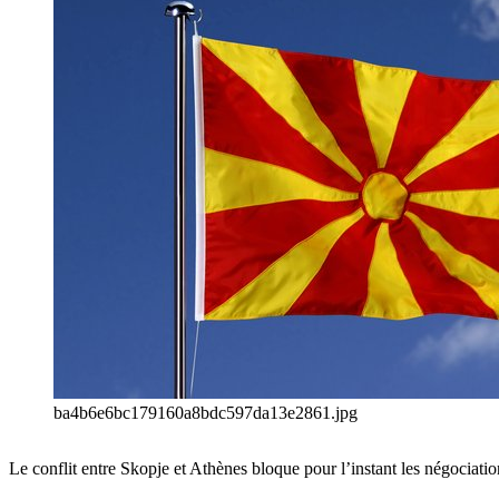
ba4b6e6bc179160a8bdc597da13e2861.jpg
Le conflit entre Skopje et Athènes bloque pour l’instant les négocia