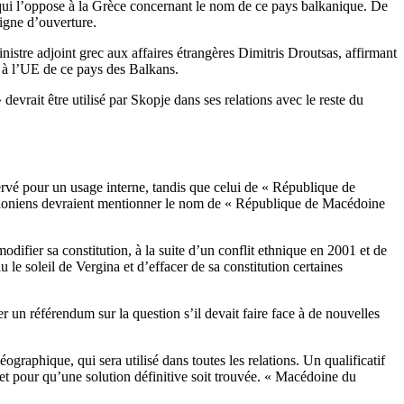
qui l’oppose à la Grèce concernant le nom de ce pays balkanique. De
signe d’ouverture.
istre adjoint grec aux affaires étrangères Dimitris Droutsas, affirmant
 à l’UE de ce pays des Balkans.
evrait être utilisé par Skopje dans ses relations avec le reste du
é pour un usage interne, tandis que celui de « République de
acédoniens devraient mentionner le nom de « République de Macédoine
odifier sa constitution, à la suite d’un conflit ethnique en 2001 et de
le soleil de Vergina et d’effacer de sa constitution certaines
n référendum sur la question s’il devait faire face à de nouvelles
graphique, qui sera utilisé dans toutes les relations. Un qualificatif
te et pour qu’une solution définitive soit trouvée. « Macédoine du