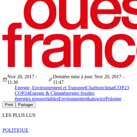
Nov 20, 2017 -
Dernière mise à jour: Nov 20, 2017 -
11:36
11:47
Energie, Environnement et Transport
Charbon
climat
COP23
COP24
Energie & Climat
énergies fossiles
énergies renouvelables
Environnement
katowice
Pologne
Print
Partager
LES PLUS LUS
POLITIQUE