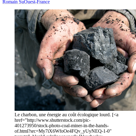
Romain Su
Ouest-France
Le charbon, une énergie au coût écologique lourd. [<a
href="http://www.shutterstock.com/pic-
401273950/stock-photo-coal-miner-in-the-hands-
of.html?src=My7iX6WfoOe4FQv_yUyNEQ-1-0"