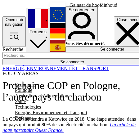
Ga naar de hoofdinhoud
Se connecter
Open sub
Close menu
English
navigation
Français
Deutsch
Vous êtes déconnecté.
Recherche
Se connecter
Español
Lumières éteintes
Se connecter
Rapporteur
Politique
Économie
Newsletters
Evénements
Em
ENERGIE, ENVIRONNEMENT ET TRANSPORT
POLICY AREAS
Prochaine COP en Pologne,
Economie
Politique
l’autre pays du charbon
Agriculture et Alimentation
Santé
Technologies
Energie, Environnement et Transport
Défense
La COP24 se tiendra à Katowice en 2018. Une étape attendue, dans
un pays qui produit 80% de son électricité au charbon.
Un article de
notre partenaire Ouest-France.