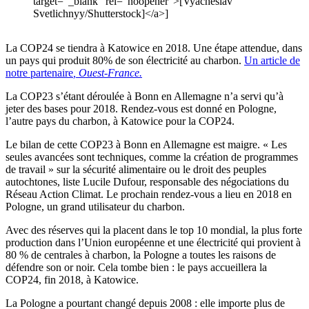
target="_blank" rel="noopener">[Vyacheslav
Svetlichnyy/Shutterstock]</a>]
La COP24 se tiendra à Katowice en 2018. Une étape attendue, dans
un pays qui produit 80% de son électricité au charbon.
Un article de
notre partenaire
, Ouest-France.
La COP23 s’étant déroulée à Bonn en Allemagne n’a servi qu’à
jeter des bases pour 2018. Rendez-vous est donné en Pologne,
l’autre pays du charbon, à Katowice pour la COP24.
Le bilan de cette COP23 à Bonn en Allemagne est maigre. « Les
seules avancées sont techniques, comme la création de programmes
de travail » sur la sécurité alimentaire ou le droit des peuples
autochtones, liste Lucile Dufour, responsable des négociations du
Réseau Action Climat. Le prochain rendez-vous a lieu en 2018 en
Pologne, un grand utilisateur du charbon.
Avec des réserves qui la placent dans le top 10 mondial, la plus forte
production dans l’Union européenne et une électricité qui provient à
80 % de centrales à charbon, la Pologne a toutes les raisons de
défendre son or noir. Cela tombe bien : le pays accueillera la
COP24, fin 2018, à Katowice.
La Pologne a pourtant changé depuis 2008 : elle importe plus de