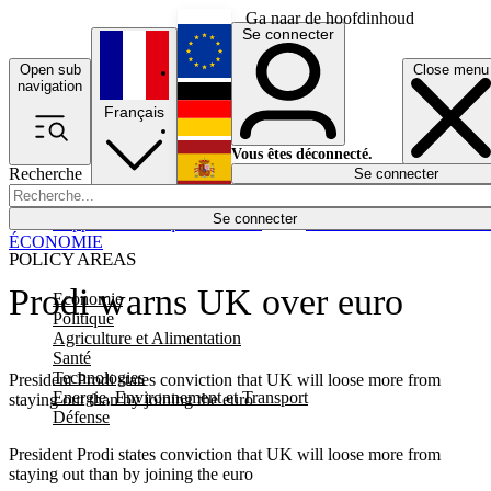
Ga naar de hoofdinhoud
Se connecter
Open sub
Close menu
English
navigation
Français
Deutsch
Vous êtes déconnecté.
Recherche
Se connecter
Español
Lumières éteintes
Se connecter
Rapporteur
Politique
Économie
Newsletters
Evénements
Em
ÉCONOMIE
POLICY AREAS
Prodi warns UK over euro
Economie
Politique
Agriculture et Alimentation
Santé
Technologies
President Prodi states conviction that UK will loose more from
Energie, Environnement et Transport
staying out than by joining the euro
Défense
President Prodi states conviction that UK will loose more from
staying out than by joining the euro