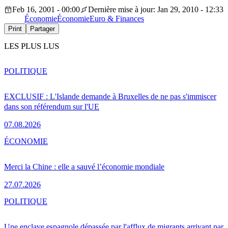
Feb 16, 2001 - 00:00
Dernière mise à jour: Jan 29, 2010 - 12:33
Économie
Économie
Euro & Finances
Print
Partager
LES PLUS LUS
POLITIQUE
EXCLUSIF : L'Islande demande à Bruxelles de ne pas s'immiscer
dans son référendum sur l'UE
07.08.2026
ÉCONOMIE
Merci la Chine : elle a sauvé l’économie mondiale
27.07.2026
POLITIQUE
Une enclave espagnole dépassée par l'afflux de migrants arrivant par