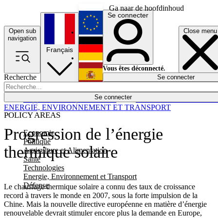
Ga naar de hoofdinhoud
Se connecter
Open sub
Close menu
English
navigation
Français
Deutsch
Vous êtes déconnecté.
Recherche
Se connecter
Español
Lumières éteintes
Se connecter
Rapporteur
Politique
Économie
Newsletters
Evénements
Em
ENERGIE, ENVIRONNEMENT ET TRANSPORT
POLICY AREAS
Progression de l’énergie
Economie
Politique
thermique solaire
Agriculture et Alimentation
Santé
Technologies
Energie, Environnement et Transport
Défense
Le chauffage thermique solaire a connu des taux de croissance
record à travers le monde en 2007, sous la forte impulsion de la
Chine. Mais la nouvelle directive européenne en matière d’énergie
renouvelable devrait stimuler encore plus la demande en Europe,