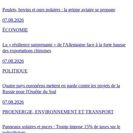
Poulets, bovins et ours polaires : la grippe aviaire se propage
07.08.2026
ÉCONOMIE
La « résilience surprenante » de l'Allemagne face à la forte hausse
des exportations chinoises
07.08.2026
POLITIQUE
Quatre pays européens mettent en garde contre les projets de la
Russie pour l'Ossétie du Sud
07.08.2026
PRO
ENERGIE, ENVIRONNEMENT ET TRANSPORT
Panneaux solaires et puces : Trump impose 15% de taxes sur le
polysilicium