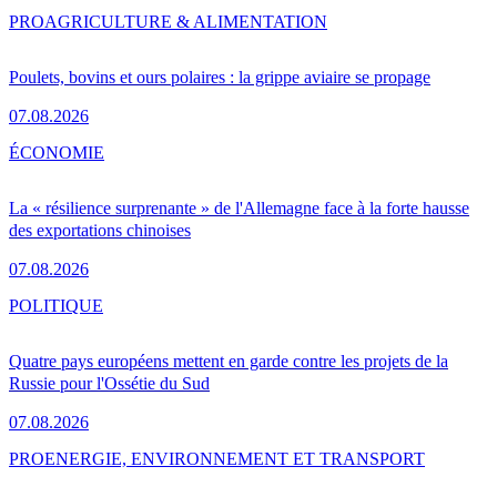
PRO
AGRICULTURE & ALIMENTATION
Poulets, bovins et ours polaires : la grippe aviaire se propage
07.08.2026
ÉCONOMIE
La « résilience surprenante » de l'Allemagne face à la forte hausse
des exportations chinoises
07.08.2026
POLITIQUE
Quatre pays européens mettent en garde contre les projets de la
Russie pour l'Ossétie du Sud
07.08.2026
PRO
ENERGIE, ENVIRONNEMENT ET TRANSPORT