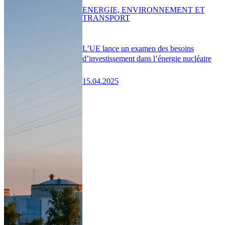
ENERGIE, ENVIRONNEMENT ET
TRANSPORT
L’UE lance un examen des besoins
d’investissement dans l’énergie nucléaire
15.04.2025