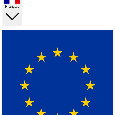
Français