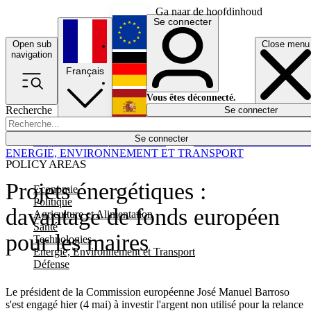
Ga naar de hoofdinhoud
Se connecter
Open sub
Close menu
English
navigation
Français
Deutsch
Vous êtes déconnecté.
Recherche
Se connecter
Español
Lumières éteintes
Se connecter
Rapporteur
Politique
Économie
Newsletters
Evénements
Em
ENERGIE, ENVIRONNEMENT ET TRANSPORT
POLICY AREAS
Projets énergétiques :
Economie
Politique
davantage de fonds européen
Agriculture et Alimentation
Santé
pour les maires
Technologies
Energie, Environnement et Transport
Défense
Le président de la Commission européenne José Manuel Barroso
s'est engagé hier (4 mai) à investir l'argent non utilisé pour la relance