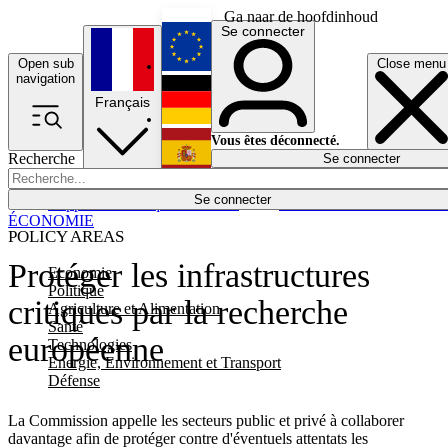
Ga naar de hoofdinhoud
Se connecter
Open sub
Close menu
English
navigation
Français
Deutsch
Vous êtes déconnecté.
Recherche
Se connecter
Español
Lumières éteintes
Se connecter
Rapporteur
Politique
Économie
Newsletters
Evénements
Em
ÉCONOMIE
POLICY AREAS
Protéger les infrastructures
Economie
Politique
critiques par la recherche
Agriculture et Alimentation
Santé
européenne
Technologies
Energie, Environnement et Transport
Défense
La Commission appelle les secteurs public et privé à collaborer
davantage afin de protéger contre d'éventuels attentats les