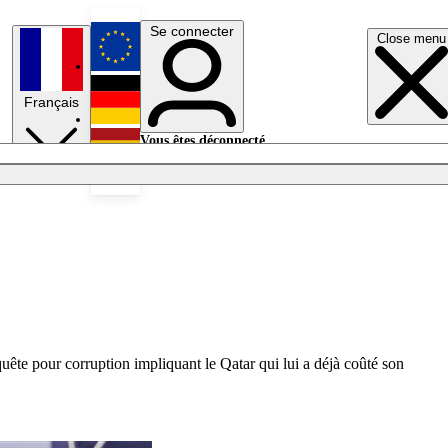
Se connecter
Close menu
English
Français
Deutsch
Vous êtes déconnecté.
Se connecter
Español
Lumières éteintes
uête pour corruption impliquant le Qatar qui lui a déjà coûté son