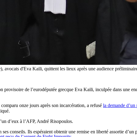
 avocats d'Eva Kaili, quittent les lieux après une audience préliminair
on provisoire de l’eurodéputée grecque Eva Kaili, inculpée dans une enq
a comparu onze jours après son incarcération, a refusé
la demande d’un p
iqué.
é l’un d’eux à l’AFP, André Risopoulos.
 ses conseils. Ils espéraient obtenir une remise en liberté assortie d’un
nt reçu de l’argent de Fight Impunity