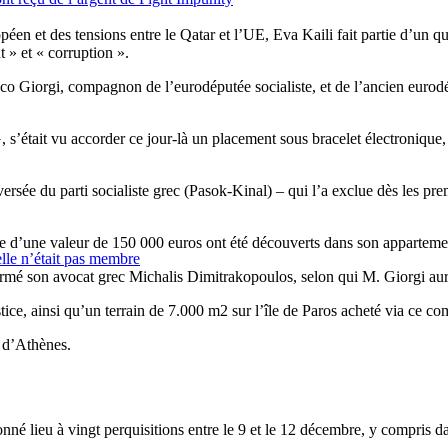
n et des tensions entre le Qatar et l’UE, Eva Kaili fait partie d’un qu
 » et « corruption ».
co Giorgi, compagnon de l’eurodéputée socialiste, et de l’ancien eurod
était vu accorder ce jour-là un placement sous bracelet électronique, m
rsée du parti socialiste grec (Pasok-Kinal) – qui l’a exclue dès les pre
que d’une valeur de 150 000 euros ont été découverts dans son apparteme
elle n’était pas membre
firmé son avocat grec Michalis Dimitrakopoulos, selon qui M. Giorgi aur
e, ainsi qu’un terrain de 7.000 m2 sur l’île de Paros acheté via ce comp
r d’Athènes.
onné lieu à vingt perquisitions entre le 9 et le 12 décembre, y compris 