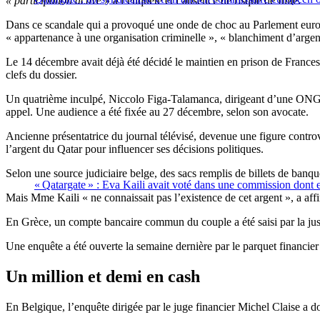
« participation active »
à l’enquête et l’absence de risque de fuite.
Dans ce scandale qui a provoqué une onde de choc au Parlement europée
« appartenance à une organisation criminelle », « blanchiment d’argent
Le 14 décembre avait déjà été décidé le maintien en prison de Frances
clefs du dossier.
Un quatrième inculpé, Niccolo Figa-Talamanca, dirigeant d’une ONG, s’
appel. Une audience a été fixée au 27 décembre, selon son avocate.
Ancienne présentatrice du journal télévisé, devenue une figure controve
l’argent du Qatar pour influencer ses décisions politiques.
Selon une source judiciaire belge, des sacs remplis de billets de ban
« Qatargate » : Eva Kaili avait voté dans une commission dont 
Mais Mme Kaili « ne connaissait pas l’existence de cet argent », a af
En Grèce, un compte bancaire commun du couple a été saisi par la justic
Une enquête a été ouverte la semaine dernière par le parquet financie
Un million et demi en cash
En Belgique, l’enquête dirigée par le juge financier Michel Claise a d