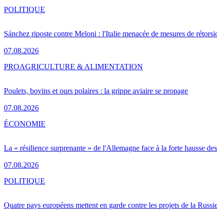
POLITIQUE
Sánchez riposte contre Meloni : l'Italie menacée de mesures de rétorsi
07.08.2026
PRO
AGRICULTURE & ALIMENTATION
Poulets, bovins et ours polaires : la grippe aviaire se propage
07.08.2026
ÉCONOMIE
La « résilience surprenante » de l'Allemagne face à la forte hausse de
07.08.2026
POLITIQUE
Quatre pays européens mettent en garde contre les projets de la Russi