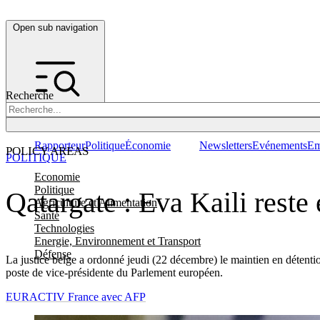
Open sub navigation
Recherche
Rapporteur
Politique
Économie
Newsletters
Evénements
Em
POLICY AREAS
POLITIQUE
Economie
Politique
Qatargate : Eva Kaili reste
Agriculture et Alimentation
Santé
Technologies
Energie, Environnement et Transport
Défense
La justice belge a ordonné jeudi (22 décembre) le maintien en détenti
poste de vice-présidente du Parlement européen.
EURACTIV France avec AFP