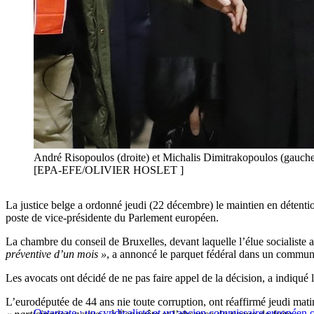
André Risopoulos (droite) et Michalis Dimitrakopoulos (gauche),
[EPA-EFE/OLIVIER HOSLET ]
La justice belge a ordonné jeudi (22 décembre) le maintien en détenti
poste de vice-présidente du Parlement européen.
La chambre du conseil de Bruxelles, devant laquelle l’élue socialiste 
préventive d’un mois »
, a annoncé le parquet fédéral dans un commun
Les avocats ont décidé de ne pas faire appel de la décision, a indiqu
L’eurodéputée de 44 ans nie toute corruption, ont réaffirmé jeudi matin
Qatargate : un syndicaliste et un ancien commissaire européen o