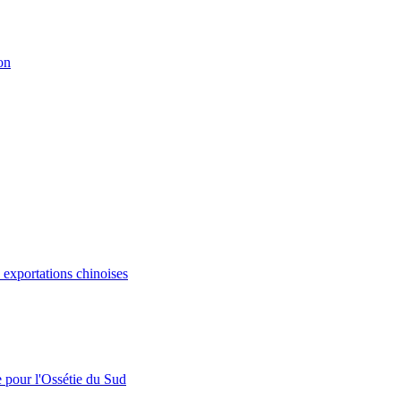
on
s exportations chinoises
e pour l'Ossétie du Sud