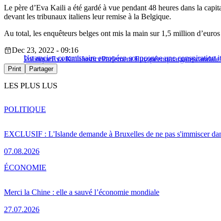
Le père d’Eva Kaili a été gardé à vue pendant 48 heures dans la capitale
devant les tribunaux italiens leur remise à la Belgique.
Au total, les enquêteurs belges ont mis la main sur 1,5 million d’euros
Dec 23, 2022 - 09:16
Un ancien commissaire européen soupçonne une conspiration it
Politique
Eva Kaili
Justice
Parlement Européen
qatargate
scandale
Print
Partager
LES PLUS LUS
POLITIQUE
EXCLUSIF : L'Islande demande à Bruxelles de ne pas s'immiscer dan
07.08.2026
ÉCONOMIE
Merci la Chine : elle a sauvé l’économie mondiale
27.07.2026