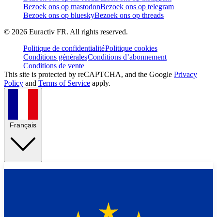
Bezoek ons op mastodon
Bezoek ons op telegram
Bezoek ons op bluesky
Bezoek ons op threads
©
2026
Euractiv FR. All rights reserved.
Politique de confidentialité
Politique cookies
Conditions générales
Conditions d’abonnement
Conditions de vente
This site is protected by reCAPTCHA, and the Google
Privacy
Policy
and
Terms of Service
apply.
Français