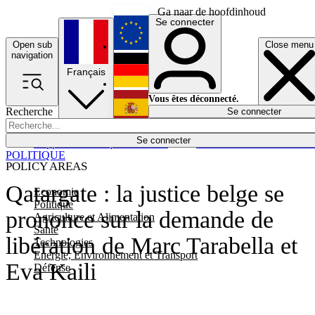
Ga naar de hoofdinhoud
Se connecter
Open sub
Close menu
English
navigation
Français
Deutsch
Vous êtes déconnecté.
Recherche
Se connecter
Español
Lumières éteintes
Se connecter
Rapporteur
Politique
Économie
Newsletters
Evénements
Em
POLITIQUE
POLICY AREAS
Qatargate : la justice belge se
Economie
Politique
prononce sur la demande de
Agriculture et Alimentation
Santé
libération de Marc Tarabella et
Technologies
Energie, Environnement et Transport
Eva Kaili
Défense