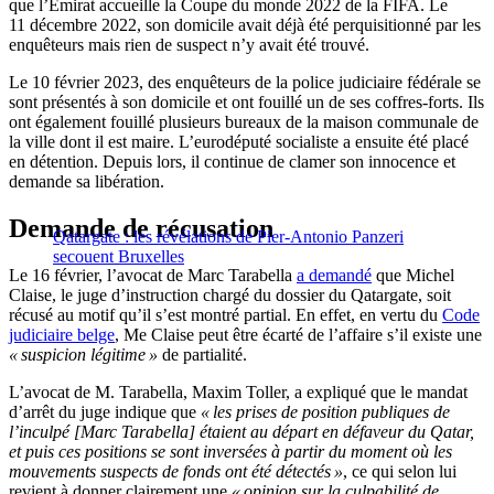
que l’Émirat accueille la Coupe du monde 2022 de la FIFA. Le
11 décembre 2022, son domicile avait déjà été perquisitionné par les
enquêteurs mais rien de suspect n’y avait été trouvé.
Le 10 février 2023, des enquêteurs de la police judiciaire fédérale se
sont présentés à son domicile et ont fouillé un de ses coffres-forts. Ils
ont également fouillé plusieurs bureaux de la maison communale de
la ville dont il est maire. L’eurodéputé socialiste a ensuite été placé
en détention. Depuis lors, il continue de clamer son innocence et
demande sa libération.
Demande de récusation
Qatargate : les révélations de Pier-Antonio Panzeri
secouent Bruxelles
Le 16 février, l’avocat de Marc Tarabella
a demandé
que Michel
Claise, le juge d’instruction chargé du dossier du Qatargate, soit
récusé au motif qu’il s’est montré partial. En effet, en vertu du
Code
judiciaire belge
, Me Claise peut être écarté de l’affaire s’il existe une
« suspicion légitime »
de partialité.
L’avocat de M. Tarabella, Maxim Toller, a expliqué que le mandat
d’arrêt du juge indique que
« les prises de position publiques de
l’inculpé [Marc Tarabella] étaient au départ en défaveur du Qatar,
et puis ces positions se sont inversées à partir du moment où les
mouvements suspects de fonds ont été détectés »
, ce qui selon lui
revient à donner clairement une
« opinion sur la culpabilité de