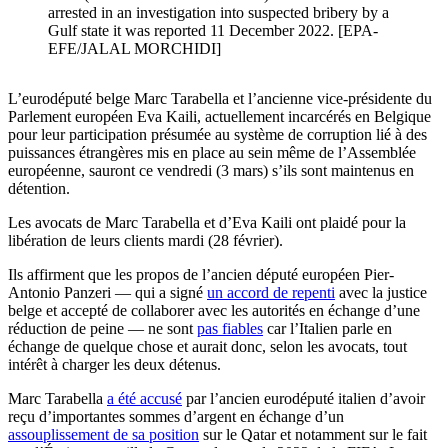
arrested in an investigation into suspected bribery by a
Gulf state it was reported 11 December 2022. [EPA-
EFE/JALAL MORCHIDI]
L’eurodéputé belge Marc Tarabella et l’ancienne vice-présidente du
Parlement européen Eva Kaili, actuellement incarcérés en Belgique
pour leur participation présumée au système de corruption lié à des
puissances étrangères mis en place au sein même de l’Assemblée
européenne, sauront ce vendredi (3 mars) s’ils sont maintenus en
détention.
Les avocats de Marc Tarabella et d’Eva Kaili ont plaidé pour la
libération de leurs clients mardi (28 février).
Ils affirment que les propos de l’ancien député européen Pier-
Antonio Panzeri — qui a signé
un accord de repenti
avec la justice
belge et accepté de collaborer avec les autorités en échange d’une
réduction de peine — ne sont
pas fiables
car l’Italien parle en
échange de quelque chose et aurait donc, selon les avocats, tout
intérêt à charger les deux détenus.
Marc Tarabella
a été accusé
par l’ancien eurodéputé italien d’avoir
reçu d’importantes sommes d’argent en échange d’un
assouplissement de sa position
sur le Qatar et notamment sur le fait