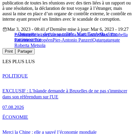
publication de toutes les réunions avec des tiers liées à un rapport ou
à une résolution, la déclaration de tout voyage à l’étranger, mais
aussi la mise en place d’un organe de contrôle externe, le contrôle en
interne ayant prouvé ses limites avec le scandale de corruption.
Mar 3, 2023 - 08:41
Dernière mise à jour: Mar 6, 2023 - 19:27
« Qatargate » : depuis sa cellule, Marc Tarabella clame
Politique
Belgique
Corruption
Eva Kaili
Justice
Marc Tarabella
son innocence
Parlement Européen
Pier-Antonio Panzeri
Qatar
qatargate
Roberta Metsola
Print
Partager
LES PLUS LUS
POLITIQUE
EXCLUSIF : L'Islande demande à Bruxelles de ne pas s'immiscer
dans son référendum sur l'UE
07.08.2026
ÉCONOMIE
Merci la Chine : elle a sauvé l’économie mondiale