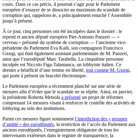
cours. Dans ce cas précis, il pourrait s’agir pour le Parlement
européen d’essayer de se dissocier au maximum du scandale de
corruption qui, rappelons-le, a principalement entaché l’Assemblée
jusqu’à présent.
À ce jour, cinq personnes ont été inculpées dans le dossier : le
repenti et ancien député européen Pier-Antonio Panzeri — «
cerveau » présumé du système de corruption — l’ancienne vice-
présidente du Parlement Eva Kaili, son compagnon Francesco
Giorgi, qui était également assistant parlementaire de M. Panzeri,
ainsi que l’eurodéputé Marc Tarabella. La cinquième personne
inculpée est Niccolo Figa-Talamanca, un lobbyiste italien. Ce
dernier a bénéficié d’une remise en liberté,
tout comme M. Giorgi
,
qui porte à présent un bracelet électronique.
Le Parlement européen a récemment planché sur une série de
mesures afin d’éviter que le scandale ne se répète. Ainsi, en janvier,
la présidente Roberta Metsola
a présenté
un projet de réformes
comprenant 14 mesures visant à renforcer le contrôle des activités de
lobbying au sein des institutions.
Parmi ces mesures figure notamment
l
’
interdiction des « groupes
d’amitié » des eurodéputés
, la restriction de l’accès du Parlement aux
anciens eurodéputés, l’enregistrement obligatoire de tous les
intervenants extérieurs dans le registre de transparence, la