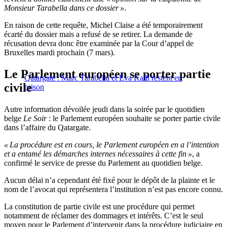
Monsieur Tarabella dans ce dossier »
.
En raison de cette requête, Michel Claise a été temporairement
écarté du dossier mais a refusé de se retirer. La demande de
récusation devra donc être examinée par la Cour d’appel de
Bruxelles mardi prochain (7 mars).
Le Parlement européen se porter partie
Qatargate : Marc Tarabella et Eva Kaili restent en
civile
prison
Autre information dévoilée jeudi dans la soirée par le quotidien
belge
Le Soir
: le Parlement européen souhaite se porter partie civile
dans l’affaire du Qatargate.
« La procédure est en cours, le Parlement européen en a l’intention
et a entamé les démarches internes nécessaires à cette fin »
, a
confirmé le service de presse du Parlement au quotidien belge.
Aucun délai n’a cependant été fixé pour le dépôt de la plainte et le
nom de l’avocat qui représentera l’institution n’est pas encore connu.
La constitution de partie civile est une procédure qui permet
notamment de réclamer des dommages et intérêts. C’est le seul
moyen pour le Parlement d’intervenir dans la procédure judiciaire en