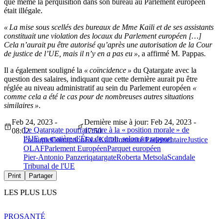
que même la perquisition dans son bureau au Parlement européen
était illégale.
« La mise sous scellés des bureaux de Mme Kaili et de ses assistants
constituait une violation des locaux du Parlement européen […]
Cela n’aurait pu être autorisé qu’après une autorisation de la Cour
de justice de l’UE, mais il n’y en a pas eu »
, a affirmé M. Pappas.
Il a également souligné la
« coïncidence »
du Qatargate avec la
question des salaires, indiquant que cette dernière aurait pu être
réglée au niveau administratif au sein du Parlement européen
«
comme cela a été le cas pour de nombreuses autres situations
similaires »
.
Feb 24, 2023 -
Dernière mise à jour: Feb 24, 2023 -
Le Qatargate pourrait nuire à la « position morale » de
08:02
17:50
l’UE en matière d’État de droit, selon un rapport
Politique
Corruption
Eva Kaili
Immunité Parlementaire
Justice
OLAF
Parlement Européen
Parquet européen
Pier-Antonio Panzeri
qatargate
Roberta Metsola
Scandale
Tribunal de l'UE
Print
Partager
LES PLUS LUS
PRO
SANTÉ