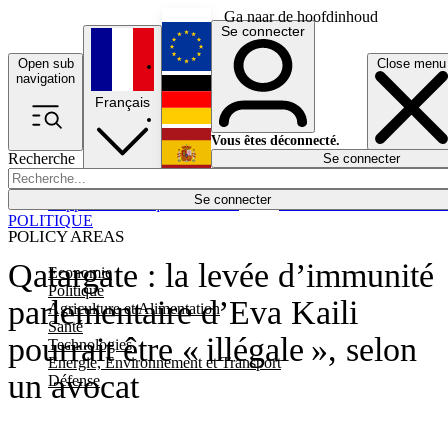
Ga naar de hoofdinhoud
Se connecter
Open sub
Close menu
English
navigation
Français
Deutsch
Vous êtes déconnecté.
Recherche
Se connecter
Español
Lumières éteintes
Se connecter
Rapporteur
Politique
Économie
Newsletters
Evénements
Em
POLITIQUE
POLICY AREAS
Qatargate : la levée d’immunité
Economie
Politique
parlementaire d’Eva Kaili
Agriculture et Alimentation
Santé
pourrait être « illégale », selon
Technologies
Energie, Environnement et Transport
un avocat
Défense