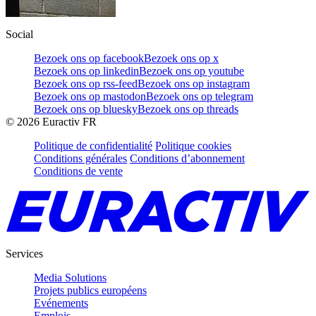
Social
Bezoek ons op facebook
Bezoek ons op x
Bezoek ons op linkedin
Bezoek ons op youtube
Bezoek ons op rss-feed
Bezoek ons op instagram
Bezoek ons op mastodon
Bezoek ons op telegram
Bezoek ons op bluesky
Bezoek ons op threads
©
2026
Euractiv FR
Politique de confidentialité
Politique cookies
Conditions générales
Conditions d’abonnement
Conditions de vente
Services
Media Solutions
Projets publics européens
Evénements
Emplois