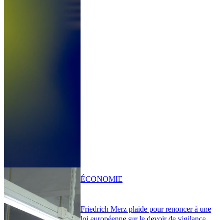
ÉCONOMIE
Friedrich Merz plaide pour renoncer à une
loi européenne sur le devoir de vigilance