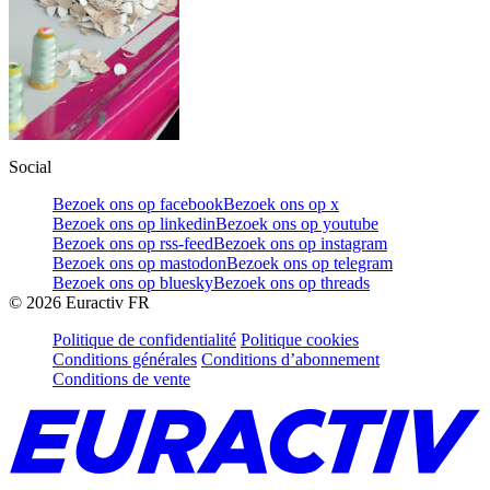
Social
Bezoek ons op facebook
Bezoek ons op x
Bezoek ons op linkedin
Bezoek ons op youtube
Bezoek ons op rss-feed
Bezoek ons op instagram
Bezoek ons op mastodon
Bezoek ons op telegram
Bezoek ons op bluesky
Bezoek ons op threads
©
2026
Euractiv FR
Politique de confidentialité
Politique cookies
Conditions générales
Conditions d’abonnement
Conditions de vente