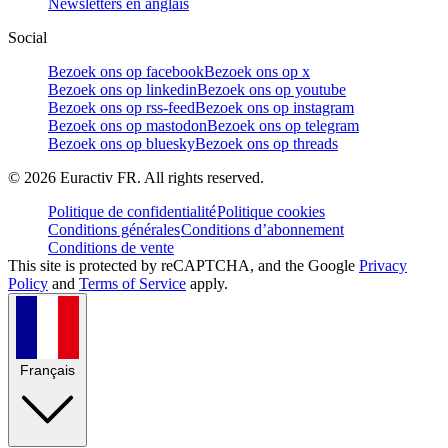
Newsletters en anglais
Social
Bezoek ons op facebook
Bezoek ons op x
Bezoek ons op linkedin
Bezoek ons op youtube
Bezoek ons op rss-feed
Bezoek ons op instagram
Bezoek ons op mastodon
Bezoek ons op telegram
Bezoek ons op bluesky
Bezoek ons op threads
©
2026
Euractiv FR. All rights reserved.
Politique de confidentialité
Politique cookies
Conditions générales
Conditions d’abonnement
Conditions de vente
This site is protected by reCAPTCHA, and the Google
Privacy
Policy
and
Terms of Service
apply.
Français