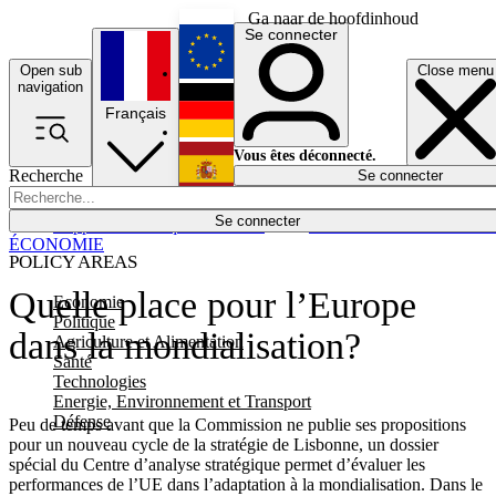
Ga naar de hoofdinhoud
Se connecter
Open sub
Close menu
English
navigation
Français
Deutsch
Vous êtes déconnecté.
Recherche
Se connecter
Español
Lumières éteintes
Se connecter
Rapporteur
Politique
Économie
Newsletters
Evénements
Em
ÉCONOMIE
POLICY AREAS
Quelle place pour l’Europe
Economie
Politique
dans la mondialisation?
Agriculture et Alimentation
Santé
Technologies
Energie, Environnement et Transport
Défense
Peu de temps avant que la Commission ne publie ses propositions
pour un nouveau cycle de la stratégie de Lisbonne, un dossier
spécial du Centre d’analyse stratégique permet d’évaluer les
performances de l’UE dans l’adaptation à la mondialisation. Dans le