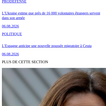
PRO
DÉFENSE
L'Ukraine estime que près de 16 000 volontaires étrangers servent
dans son armée
06.08.2026
POLITIQUE
L'Espagne anticipe une nouvelle poussée migratoire à Ceuta
06.08.2026
PLUS DE CETTE SECTION