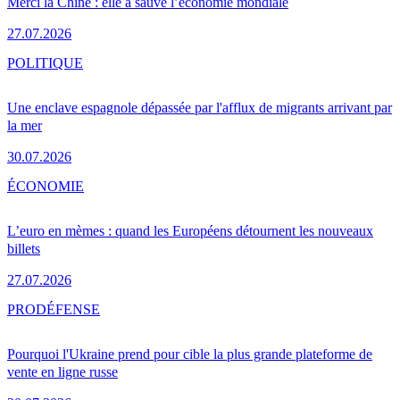
Merci la Chine : elle a sauvé l’économie mondiale
27.07.2026
POLITIQUE
Une enclave espagnole dépassée par l'afflux de migrants arrivant par
la mer
30.07.2026
ÉCONOMIE
L’euro en mèmes : quand les Européens détournent les nouveaux
billets
27.07.2026
PRO
DÉFENSE
Pourquoi l'Ukraine prend pour cible la plus grande plateforme de
vente en ligne russe