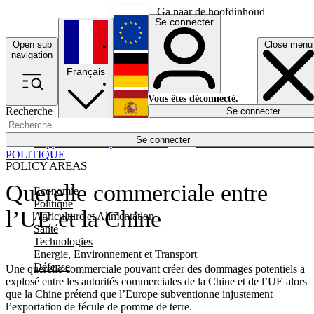
Ga naar de hoofdinhoud
Se connecter
Open sub
Close menu
English
navigation
Français
Deutsch
Vous êtes déconnecté.
Recherche
Se connecter
Español
Lumières éteintes
Se connecter
Rapporteur
Politique
Économie
Newsletters
Evénements
Em
POLITIQUE
POLICY AREAS
Querelle commerciale entre
Economie
Politique
l’UE et la Chine
Agriculture et Alimentation
Santé
Technologies
Energie, Environnement et Transport
Défense
Une querelle commerciale pouvant créer des dommages potentiels a
explosé entre les autorités commerciales de la Chine et de l’UE alors
que la Chine prétend que l’Europe subventionne injustement
l’exportation de fécule de pomme de terre.