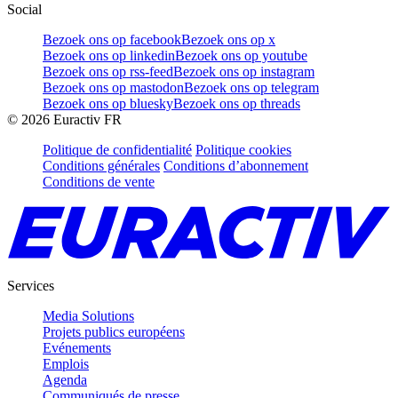
Social
Bezoek ons op facebook
Bezoek ons op x
Bezoek ons op linkedin
Bezoek ons op youtube
Bezoek ons op rss-feed
Bezoek ons op instagram
Bezoek ons op mastodon
Bezoek ons op telegram
Bezoek ons op bluesky
Bezoek ons op threads
©
2026
Euractiv FR
Politique de confidentialité
Politique cookies
Conditions générales
Conditions d’abonnement
Conditions de vente
Services
Media Solutions
Projets publics européens
Evénements
Emplois
Agenda
Communiqués de presse