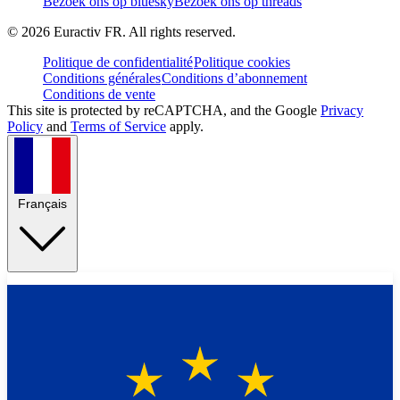
Bezoek ons op bluesky
Bezoek ons op threads
©
2026
Euractiv FR. All rights reserved.
Politique de confidentialité
Politique cookies
Conditions générales
Conditions d’abonnement
Conditions de vente
This site is protected by reCAPTCHA, and the Google
Privacy
Policy
and
Terms of Service
apply.
Français