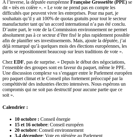
A l’inverse, la députée européenne
Françoise Grossetête (PPE)
se
dit « très en colère ». « Le vote ne prend pas en compte les
difficultés que peuvent vivre les entreprises. Pour ma part, je
souhaitais qu’il y ait 100% de quotas gratuits pour tout le secteur
manufacturier tant qu’un accord international n’a pas été conclu.
D’autre part, le vote de la Commission environnement ne permet
absolument pas à ce secteur d’être fixé le plus rapidement possible
afin de planifier ses investissements. Mais, ajoute la députée, j’ai
déjà remarqué qu’à quelques mois des élections européennes, les
partis se repositionnent beaucoup sur leurs traditions de vote ».
Chez
EDF
, pas de surprise. « Depuis le début des négociations,
l’ensemble des groupes sont en faveur du paquet, même le PPE.
Une discussion complexe va s’engager entre le Parlement européen
pro paquet climat et le Conseil plus fortement préoccupé par la
compétitivité des industries électro intensives. Nous espérons un
compromis qui ne soit pas destructif pour aucune partie que ce
soit ».
Calendrier :
10 octobre :
Conseil énergie
15 et 16 octobre
: Conseil européen
20 octobre
: Conseil environnement
3-4 décembre
: Vote en plénière au Parlement