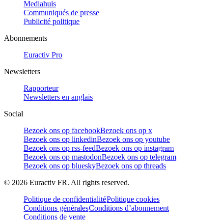
Mediahuis
Communiqués de presse
Publicité politique
Abonnements
Euractiv Pro
Newsletters
Rapporteur
Newsletters en anglais
Social
Bezoek ons op facebook
Bezoek ons op x
Bezoek ons op linkedin
Bezoek ons op youtube
Bezoek ons op rss-feed
Bezoek ons op instagram
Bezoek ons op mastodon
Bezoek ons op telegram
Bezoek ons op bluesky
Bezoek ons op threads
©
2026
Euractiv FR. All rights reserved.
Politique de confidentialité
Politique cookies
Conditions générales
Conditions d’abonnement
Conditions de vente