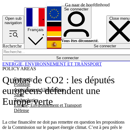
Ga naar de hoofdinhoud
Se connecter
Open sub
Close menu
English
navigation
Français
Deutsch
Vous êtes déconnecté.
Recherche
Se connecter
Español
Lumières éteintes
Se connecter
Rapporteur
Politique
Économie
Newsletters
Evénements
Em
ENERGIE, ENVIRONNEMENT ET TRANSPORT
POLICY AREAS
Quotas de CO2 : les députés
Economie
Politique
européens défendent une
Agriculture et Alimentation
Santé
Europe verte
Technologies
Energie, Environnement et Transport
Défense
La crise financière ne doit pas remettre en question les propositions
de la Commission sur le paquet énergie climat. C’est à peu près le