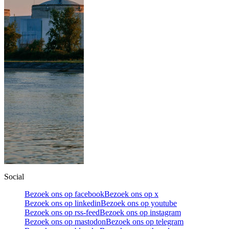
Social
Bezoek ons op facebook
Bezoek ons op x
Bezoek ons op linkedin
Bezoek ons op youtube
Bezoek ons op rss-feed
Bezoek ons op instagram
Bezoek ons op mastodon
Bezoek ons op telegram