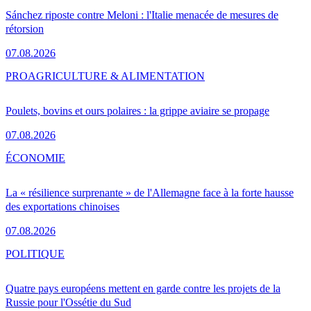
Sánchez riposte contre Meloni : l'Italie menacée de mesures de
rétorsion
07.08.2026
PRO
AGRICULTURE & ALIMENTATION
Poulets, bovins et ours polaires : la grippe aviaire se propage
07.08.2026
ÉCONOMIE
La « résilience surprenante » de l'Allemagne face à la forte hausse
des exportations chinoises
07.08.2026
POLITIQUE
Quatre pays européens mettent en garde contre les projets de la
Russie pour l'Ossétie du Sud