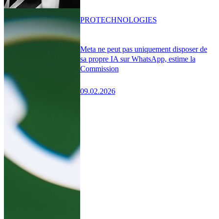
PRO
TECHNOLOGIES
Meta ne peut pas uniquement disposer de
sa propre IA sur WhatsApp, estime la
Commission
09.02.2026