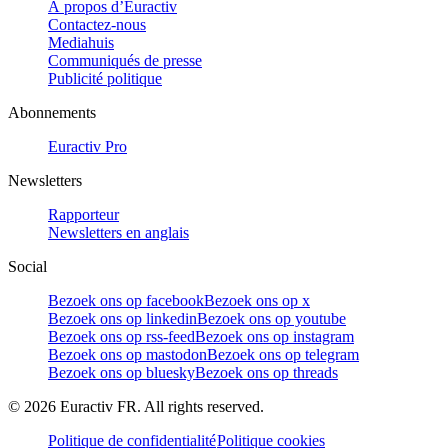
À propos d’Euractiv
Contactez-nous
Mediahuis
Communiqués de presse
Publicité politique
Abonnements
Euractiv Pro
Newsletters
Rapporteur
Newsletters en anglais
Social
Bezoek ons op facebook
Bezoek ons op x
Bezoek ons op linkedin
Bezoek ons op youtube
Bezoek ons op rss-feed
Bezoek ons op instagram
Bezoek ons op mastodon
Bezoek ons op telegram
Bezoek ons op bluesky
Bezoek ons op threads
©
2026
Euractiv FR. All rights reserved.
Politique de confidentialité
Politique cookies