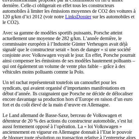
dernière. Celle-ci obligerait en effet tous les constructeurs
automobiles à limiter les émissions moyennes de CO2 des voitures à
120 g/km d’ici 2012 (voir notre
LinksDossier
sur les automobiles et
le CO2).
Avec sa gamme de modèles sportifs puissants, Porsche atteint
actuellement une moyenne de 282 g/km. L’année dernière, le
commissaire européen à l’Industrie Günter Verheugen avait déjà
signalé que le constructeur serait « hors de danger » si une société
conjointe avec Volkswagen voyait le jour. En effet, Porsche pourrait
ainsi compenser les émissions de ses modèles hautement polluants –
qui ont également un volume de vente plus faible – grâce à des
véhicules moins polluants comme la Polo.
Un tel rachat représenterait toutefois un camouflet pour les
syndicats, qui avaient organisé d’importantes manifestations en
début d’année. Ils craignaient que Porsche ne décide de délocaliser
encore davantage sa production hors d’Europe en raison d’un euro
fort et du coût élevé de la main d’œuvre en Allemagne.
Le Land allemand de Basse-Saxe, berceau de Volkswagen et
détenteur de 20 % des actions du constructeur automobile, s’est lui
aussi fermement opposé à l’opération. La « loi Volkswagen »
anciennement en vigueur en Allemagne donnait à l’Etat le pouvoir
de bloquer toute résolution ou transaction relative à l’entreprise alors