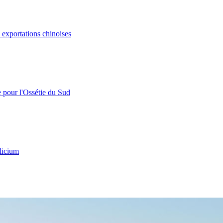
s exportations chinoises
e pour l'Ossétie du Sud
licium