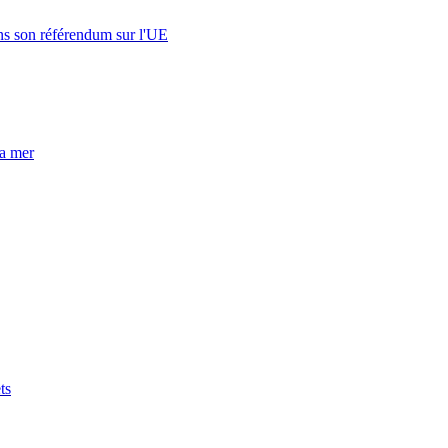
s son référendum sur l'UE
la mer
ts