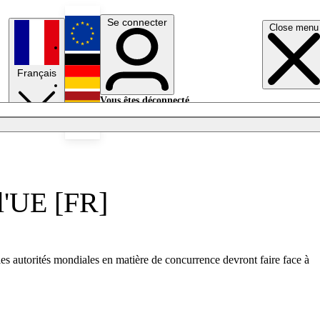
Se connecter
Close menu
English
Français
Deutsch
Vous êtes déconnecté.
Se connecter
Español
Lumières éteintes
 l'UE [FR]
les autorités mondiales en matière de concurrence devront faire face à