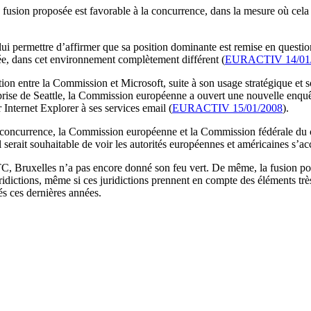
 fusion proposée est favorable à la concurrence, dans la mesure où cela 
 lui permettre d’affirmer que sa position dominante est remise en questio
ée, dans cet environnement complètement différent (
EURACTIV 14/01
ion entre la Commission et Microsoft, suite à son usage stratégique et so
prise de Seattle, la Commission européenne a ouvert une nouvelle enquêt
 Internet Explorer à ses services email (
EURACTIV 15/01/2008
).
de concurrence, la Commission européenne et la Commission fédérale du 
l serait souhaitable de voir les autorités européennes et américaines s’a
 Bruxelles n’a pas encore donné son feu vert. De même, la fusion poten
ridictions, même si ces juridictions prennent en compte des éléments trè
és ces dernières années.