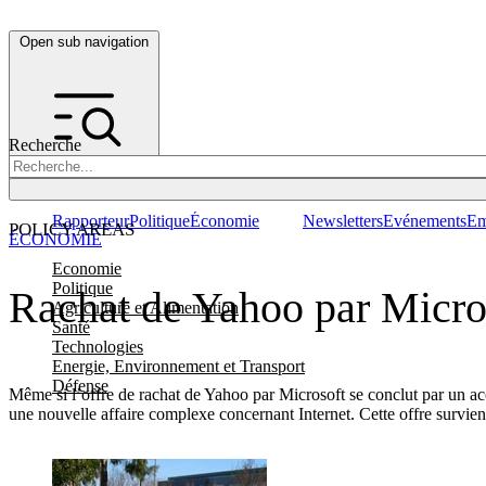
Open sub navigation
Recherche
Rapporteur
Politique
Économie
Newsletters
Evénements
Em
POLICY AREAS
ÉCONOMIE
Economie
Politique
Rachat de Yahoo par Micros
Agriculture et Alimentation
Santé
Technologies
Energie, Environnement et Transport
Défense
Même si l’offre de rachat de Yahoo par Microsoft se conclut par un acc
une nouvelle affaire complexe concernant Internet. Cette offre survien