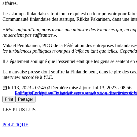
affaires.
Les startups finlandaises font tout ce qui est en leur pouvoir pour fai
Communauté finlandaise des startups, Riikka Pakarinen, dans une in
« Mais aujourd’hui, nous avons une ministre des Finances qui, en app
ne seraient pas suffisantes ».
Mikael Pentikäinen, PDG de la Fédération des entreprises finlandaises,
les turbulences politiques n’ont pas d’effet en tant que telles. Cepend
Il a également souligné que l’essentiel était que les gens se sentent en 
La mauvaise presse dont souffre la Finlande peut, dans le pire des cas
interview accordée à
YLE
.
Jul 13, 2023 - 07:45
Dernière mise à jour: Jul 13, 2023 - 08:56
Le Parti des Finlandais rejoint le groupe des Conservateurs et 
Politique
Entreprises
Finlande
investissements
non-discrimination
Print
Partager
LES PLUS LUS
POLITIQUE