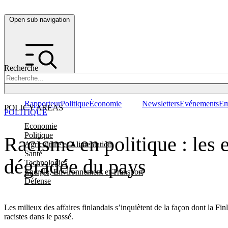
Open sub navigation
Recherche
Rapporteur
Politique
Économie
Newsletters
Evénements
Em
POLICY AREAS
POLITIQUE
Economie
Politique
Racisme en politique : les 
Agriculture et Alimentation
Santé
dégradée du pays
Technologies
Energie, Environnement et Transport
Défense
Les milieux des affaires finlandais s’inquiètent de la façon dont la Fi
racistes dans le passé.