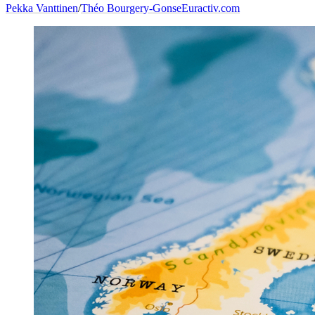
Pekka Vanttinen
/
Théo Bourgery-Gonse
Euractiv.com