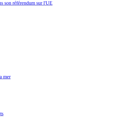
s son référendum sur l'UE
la mer
ts