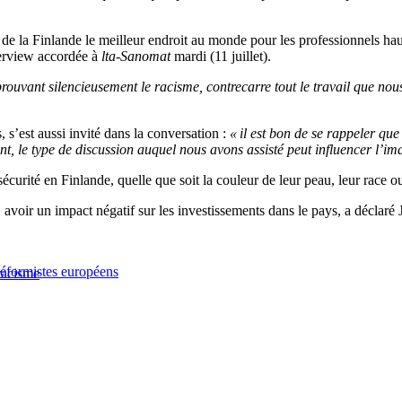
re de la Finlande le meilleur endroit au monde pour les professionnels h
terview accordée à
lta-Sanomat
mardi (11 juillet).
rouvant silencieusement le racisme, contrecarre tout le travail que nou
 s’est aussi invité dans la conversation :
« il est bon de se rappeler que
ant, le type de discussion auquel nous avons assisté peut influencer l’im
sécurité en Finlande, quelle que soit la couleur de leur peau, leur race o
, avoir un impact négatif sur les investissements dans le pays, a décla
Réformistes européens
racisme