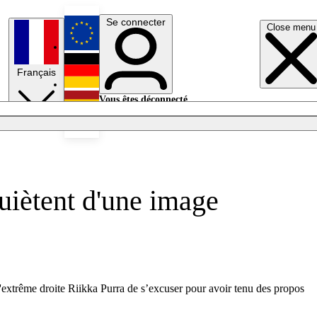
Se connecter
Close menu
English
Français
Deutsch
Vous êtes déconnecté.
Se connecter
Español
Lumières éteintes
quiètent d'une image
s d'extrême droite Riikka Purra de s’excuser pour avoir tenu des propos