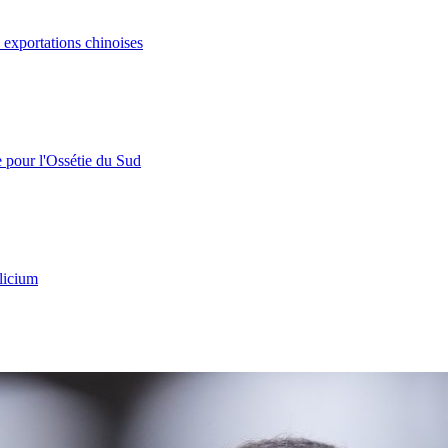
s exportations chinoises
e pour l'Ossétie du Sud
licium