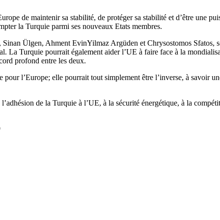
’Europe de maintenir sa stabilité, de protéger sa stabilité et d’être une
compter la Turquie parmi ses nouveaux Etats membres.
t, Sinan Ülgen, Ahment EvinYilmaz Argüden et Chrysostomos Sfatos, sout
nal. La Turquie pourrait également aider l’UE à faire face à la mondiali
cord profond entre les deux.
our l’Europe; elle pourrait tout simplement être l’inverse, à savoir une
hésion de la Turquie à l’UE, à la sécurité énergétique, à la compétitivit
0