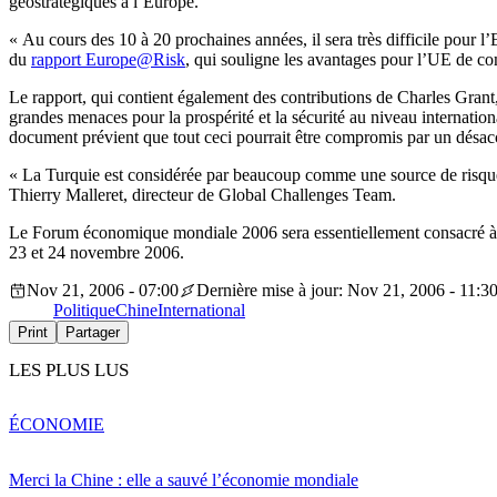
géostratégiques à l’Europe.
« Au cours des 10 à 20 prochaines années, il sera très difficile pour l
du
rapport Europe@Risk
, qui souligne les avantages pour l’UE de 
Le rapport, qui contient également des contributions de Charles Gran
grandes menaces pour la prospérité et la sécurité au niveau internatio
document prévient que tout ceci pourrait être compromis par un désac
« La Turquie est considérée par beaucoup comme une source de risque p
Thierry Malleret, directeur de Global Challenges Team.
Le Forum économique mondiale 2006 sera essentiellement consacré à l’ad
23 et 24 novembre 2006.
Nov 21, 2006 - 07:00
Dernière mise à jour: Nov 21, 2006 - 11:3
Politique
Chine
International
Print
Partager
LES PLUS LUS
ÉCONOMIE
Merci la Chine : elle a sauvé l’économie mondiale