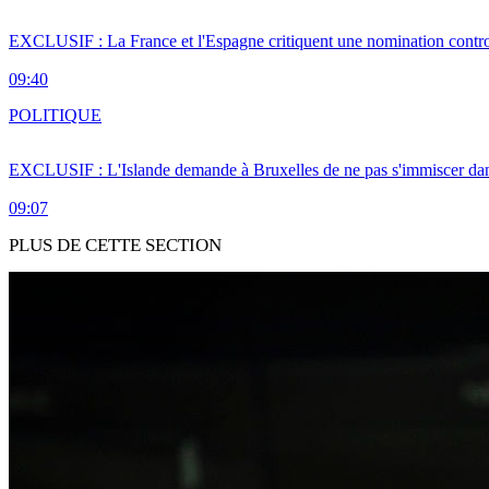
EXCLUSIF : La France et l'Espagne critiquent une nomination cont
09:40
POLITIQUE
EXCLUSIF : L'Islande demande à Bruxelles de ne pas s'immiscer dan
09:07
PLUS DE CETTE SECTION