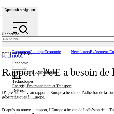
Open sub navigation
Recherche
Rapporteur
Politique
Économie
Newsletters
Evénements
Em
POLICY AREAS
POLITIQUE
Economie
Politique
Rapport : l'UE a besoin de
Agriculture et Alimentation
Santé
Technologies
Energie, Environnement et Transport
Défense
D'après un nouveau rapport, l'Europe a besoin de l'adhésion de la Tu
géostratégiques à l'Europe.
D’après un nouveau rapport, l’Europe a besoin de l’adhésion de la Tu