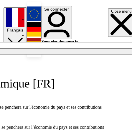
Se connecter
Close menu
English
Français
Deutsch
Vous êtes déconnecté.
Se connecter
Español
Lumières éteintes
nomique [FR]
e penchera sur l'économie du pays et ses contributions
se penchera sur l’économie du pays et ses contributions